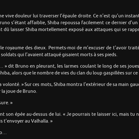
vive douleur lui traverser l’épaule droite. Ce n’est qu’un instant
uno s’étant affaiblie, Shiba repoussa facilement ce dernier d’un c
t dû laisser Shiba mortellement exposé aux attaques qui se rapproc
 le royaume des dieux. Permets-moi de m’excuser de t’avoir trait
soldats qui l’avaient attaqué gisaient morts à ses pieds.
dit Bruno en pleurant, les larmes coulant le long de ses joues. I
hiba, alors que le nombre de vies du clan du loup gaspillées sur c
e ta volonté. » Sur ces mots, Shiba montra l’extérieur de sa main ga
r la joue de Bruno.
sure. »
nt son épée au-dessus de lui. « Je pourrais te laisser ici, mais tu
s t’envoyer au Valhalla. »
uno…