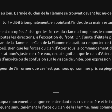
au loin. L’armée du clan de la Flamme se trouvait devant lui; au-de
ur toi ! » dit-il triomphalement, en pointant l’index de sa main resta
ement occupées à charger les forces du clan du Loup sous le co
s les directions, à l’exception du front. Or, l’unité d’élite la p
lan de la flamme. Le Clan de la Flamme n’aurait pu remporter cette 
Múspell. Bien que les forces du clan d’Acier sous le commandement 
ationnés juste derrière eux, ce qui signifiait que le clan d’Acier a
ace d’anxiété ou de confusion sur le visage de Shiba. Son expression 
ai peur de t’informer que ce n’est pas nous qui sommes pris au piè
+++
aqua doucement la langue en entendant des cris de colère et le fra
taquent simultanément la force du clan de la Flamme, mais comme l