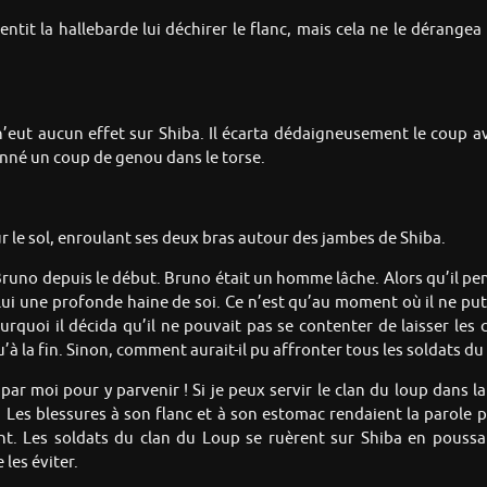
entit la hallebarde lui déchirer le flanc, mais cela ne le dérangea
’eut aucun effet sur Shiba. Il écarta dédaigneusement le coup a
donné un coup de genou dans le torse.
 le sol, enroulant ses deux bras autour des jambes de Shiba.
e Bruno depuis le début. Bruno était un homme lâche. Alors qu’il pens
ui une profonde haine de soi. Ce n’est qu’au moment où il ne put évit
urquoi il décida qu’il ne pouvait pas se contenter de laisser les c
’à la fin. Sinon, comment aurait-il pu affronter tous les soldats du 
par moi pour y parvenir ! Si je peux servir le clan du loup dans l
 Les blessures à son flanc et à son estomac rendaient la parole pé
aient. Les soldats du clan du Loup se ruèrent sur Shiba en pouss
les éviter.