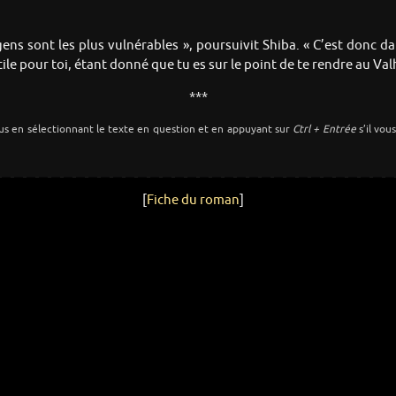
s gens sont les plus vulnérables », poursuivit Shiba. « C’est donc d
le pour toi, étant donné que tu es sur le point de te rendre au Va
***
us en sélectionnant le texte en question et en appuyant sur
Ctrl + Entrée
s’il vou
[
Fiche du roman
]