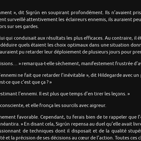
ment », dit Sigrún en soupirant profondément. Ils n’avaient pris
ent surveillé attentivement les éclaireurs ennemis, ils auraient peut
lors sur ses gardes.
ui qui conduisait aux résultats les plus efficaces. Au contraire, il 
de déduire quels étaient les choix optimaux dans une situation don
 auraient pu retarder leur déploiement de plusieurs jours pour pr
s décisions… » remarqua-t-elle sèchement, manifestement frustrée d’a
nnemi ne fait que retarder l’inévitable », dit Hildegarde avec un p
st-ce que c’est que ça ? »
estimant l’ennemi. Il est plus que temps d’en tirer les leçons. »
onsciente, et elle fronça les sourcils avec aigreur.
êmement favorable. Cependant, tu ferais bien de te rappeler que l
anéantira. » En disant cela, Sigrún repensa au duel qu’elle avait li
ssionnant de techniques dont il disposait et de la qualité stup
dité et la précision de ses décisions au cœur de l’action. Toutes ces