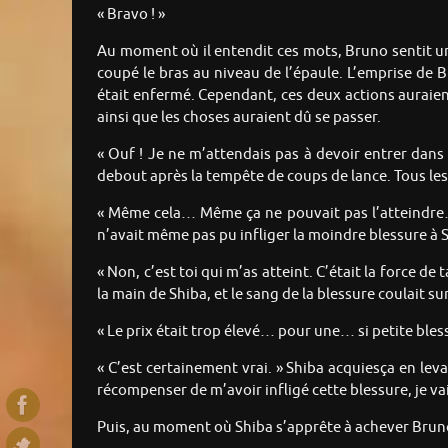
« Bravo ! »
Au moment où il entendit ces mots, Bruno sentit une 
coupé le bras au niveau de l’épaule. L’emprise de Br
était enfermé. Cependant, ces deux actions auraien
ainsi que les choses auraient dû se passer.
« Ouf ! Je ne m’attendais pas à devoir entrer dans
debout après la tempête de coups de lance. Tous les 
« Même cela… Même ça ne pouvait pas l’atteindre… » 
n’avait même pas pu infliger la moindre blessure à S
« Non, c’est toi qui m’as atteint. C’était la force d
la main de Shiba, et le sang de la blessure coulait su
« Le prix était trop élevé… pour une… si petite bles
« C’est certainement vrai. » Shiba acquiesça en leva
récompenser de m’avoir infligé cette blessure, je vai
Puis, au moment où Shiba s’apprête à achever Br