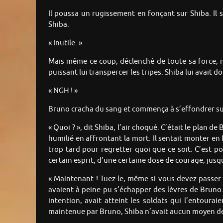
Il poussa un rugissement en fonçant sur Shiba. Il s
Shiba.
« Inutile. »
Mais même ce coup, déclenché de toute sa force, n
puissant lui transpercer les tripes. Shiba lui avait 
« NGH ! »
Bruno cracha du sang et commença à s’effondrer sur
« Quoi ? », dit Shiba, l’air choqué. C’était le plan d
humilié en affrontant la mort. Il sentait monter en l
trop tard pour regretter quoi que ce soit. C’est po
certain esprit, d’une certaine dose de courage, jusqu
« Maintenant ! Tuez-le, même si vous devez passer 
avaient à peine pu s’échapper des lèvres de Bruno.
intention, avait atteint les soldats qui l’entour
maintenue par Bruno, Shiba n’avait aucun moyen de 