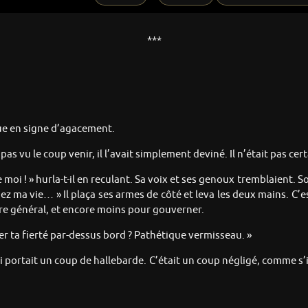
***
gue en signe d’agacement.
pas vu le coup venir, il l’avait simplement deviné. Il n’était pas c
e moi ! » hurla-t-il en reculant. Sa voix et ses genoux tremblaient.
rgnez ma vie… » Il plaça ses armes de côté et leva les deux mains. 
 être général, et encore moins pour gouverner.
ter ta fierté par-dessus bord ? Pathétique vermisseau. »
ui portait un coup de hallebarde. C’était un coup négligé, comme s’il