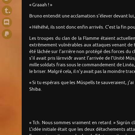
« Graaah ! »
Bruno entendit une acclamation s’élever devant lui, 
« Héhéhé, ils sont donc enfin arrivés. C’est la fin po
Les troupes du clan de la Flamme étaient actuell
extrêmement vulnérables aux attaques venant de toute
été lâchée sur l’arrière non protégé des forces du c
s’il avait pris Iárnviðr avant l’arrivée de l’Unité 
mille soldats frais sous le commandement de Linéa, st
le briser. Malgré cela, il n’y avait pas la moindre tr
« Si tu espérais que les Múspells te sauveraient, j’
Shiba.
« Tch. Nous sommes vraiment en retard. » Sigrún cl
L’idée initiale était que les deux détachements at