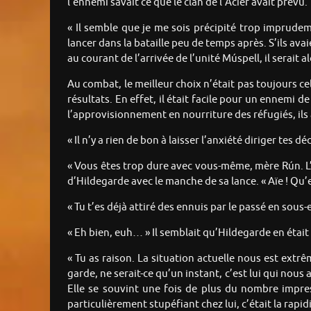
l’ennemi savait ce que le clan de l’Acier avait prévu.
« Il semble que je me sois précipité trop imprudem
lancer dans la bataille peu de temps après. S’ils avai
au courant de l’arrivée de l’unité Múspell, il serait a
Au combat, le meilleur choix n’était pas toujours cel
résultats. En effet, il était facile pour un ennemi 
l’approvisionnement en nourriture des réfugiés, ils
« Il n’y a rien de bon à laisser l’anxiété diriger te
« Vous êtes trop dure avec vous-même, mère Rún. L’e
d’Hildegarde avec le manche de sa lance. « Aïe ! Qu’e
« Tu t’es déjà attiré des ennuis par le passé en sous-
« Eh bien, euh… » Il semblait qu’Hildegarde en était c
« Tu as raison. La situation actuelle nous est extr
garde, ne serait-ce qu’un instant, c’est lui qui nous 
Elle se souvint une fois de plus du nombre impre
particulièrement stupéfiant chez lui, c’était la rapi