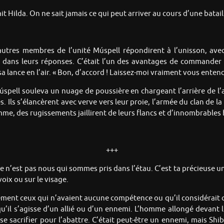
t Hilda. On ne sait jamais ce qui peut arriver au cours d’une bataill
utres membres de l’unité Múspell répondirent à l’unisson, avec
 dans leurs réponses. C’était l’un des avantages de commander 
 lance en l’air. « Bon, d’accord ! Laissez-moi vraiment vous entendr
é Múspell souleva un nuage de poussière en chargeant l’arrière de l
. Ils s’élancèrent avec verve vers leur proie, l’armée du clan de la
amme, des rugissements jaillirent de leurs flancs et d’innombrables
+++
Ce n’est pas nous qui sommes pris dans l’étau. C’est ta précieuse un
ix ou sur le visage.
idement ceux qui n’avaient aucune compétence ou qu’il considérait 
 qu’il s’agisse d’un allié ou d’un ennemi. L’homme allongé devant
se sacrifier pour l’abattre. C’était peut-être un ennemi, mais Shib