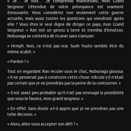
« Je… Je vois… Je comprends maintenant, mon Grand
Seigneur. L’étendue de votre prévoyance est vraiment
émouvante. Vous considérez non seulement cette guerre
actuelle, mais aussi toutes les questions qui viendront après
elle ? Vous êtes le seul digne de diriger ce pays, mon Grand
Seigneur. » Ran mit un genou à terre et trembla d’émotion.
Nobunaga se contenta de ricaner sans s’amuser.
« Hrmph. Non, ce n’est pas vrai. Suoh Yuuto semble être du
même acabit. »
« Pardon ? »
Tout en regardant Ran reculer sous le choc, Nobunaga gloussa.
« Il ne penserait pas à construire cette chose ridicule s’il n’était
pas certain que je ne prendrais pas la peine de la contourner. »
« Il est assez peu probable qu’il n’ait pas envisagé la possibilité
que vous le fassiez, mon grand seigneur. »
« En effet. Sans doute a-t-il appris que je ne prendrais pas une
telle décision. »
« Alors, allez-vous accepter son défi ? »