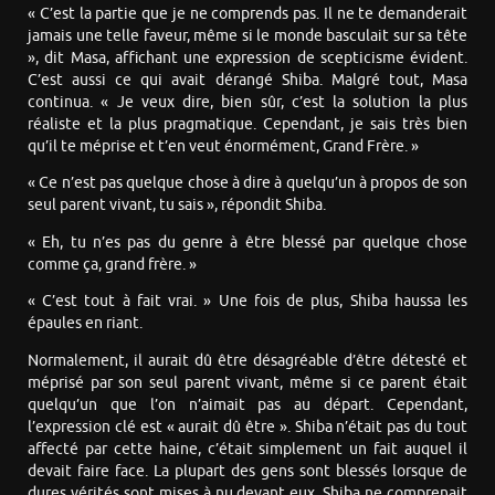
« C’est la partie que je ne comprends pas. Il ne te demanderait
jamais une telle faveur, même si le monde basculait sur sa tête
», dit Masa, affichant une expression de scepticisme évident.
C’est aussi ce qui avait dérangé Shiba. Malgré tout, Masa
continua. « Je veux dire, bien sûr, c’est la solution la plus
réaliste et la plus pragmatique. Cependant, je sais très bien
qu’il te méprise et t’en veut énormément, Grand Frère. »
« Ce n’est pas quelque chose à dire à quelqu’un à propos de son
seul parent vivant, tu sais », répondit Shiba.
« Eh, tu n’es pas du genre à être blessé par quelque chose
comme ça, grand frère. »
« C’est tout à fait vrai. » Une fois de plus, Shiba haussa les
épaules en riant.
Normalement, il aurait dû être désagréable d’être détesté et
méprisé par son seul parent vivant, même si ce parent était
quelqu’un que l’on n’aimait pas au départ. Cependant,
l’expression clé est « aurait dû être ». Shiba n’était pas du tout
affecté par cette haine, c’était simplement un fait auquel il
devait faire face. La plupart des gens sont blessés lorsque de
dures vérités sont mises à nu devant eux. Shiba ne comprenait