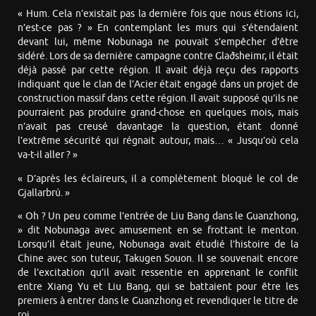
« Hum. Cela n’existait pas la dernière fois que nous étions ici,
n’est-ce pas ? » En contemplant les murs qui s’étendaient
devant lui, même Nobunaga ne pouvait s’empêcher d’être
sidéré. Lors de sa dernière campagne contre Glaðsheimr, il était
déjà passé par cette région. Il avait déjà reçu des rapports
indiquant que le clan de l’Acier était engagé dans un projet de
construction massif dans cette région. Il avait supposé qu’ils ne
pourraient pas produire grand-chose en quelques mois, mais
n’avait pas creusé davantage la question, étant donné
l’extrême sécurité qui régnait autour, mais… « Jusqu’où cela
va-t-il aller ? »
« D’après les éclaireurs, il a complètement bloqué le col de
Gjallarbrú. »
« Oh ? Un peu comme l’entrée de Liu Bang dans le Guanzhong,
» dit Nobunaga avec amusement en se frottant le menton.
Lorsqu’il était jeune, Nobunaga avait étudié l’histoire de la
Chine avec son tuteur, Takugen Souon. Il se souvenait encore
de l’excitation qu’il avait ressentie en apprenant le conflit
entre Xiang Yu et Liu Bang, qui se battaient pour être les
premiers à entrer dans le Guanzhong et revendiquer le titre de
roi.