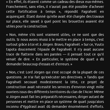
« En effet, ils étaient comme un cadeau des dieux eux-mêmes.
Franchement, sans elles, il n’aurait pas été possible d’achever
cette fortification à temps », répondit Fagrahvél en
acquiesçant. Étant donné qu’elle avait été chargée des travaux
sur place, elle savait à quel point les brouettes avaient été
utiles pour la construction.
« Non, même s’ils sont vraiment utiles, ce ne sont que des
outils. Si nous avons réussi à le mettre en place à temps, c’est
surtout grâce à toi et à Jörgen. Bravo, Fagrahvél. » Sur ce, Yuuto
tapota doucement l’épaule de Fagrahvél. Il n’y avait aucune
trace de flatterie dans ses paroles — il pensait tout ce qu’il
venait de dire. « En particulier, le système de quart a dû
demander beaucoup d’essais et d’erreurs. »
« Non, c’est Lord Jörgen qui s’est occupé de la plupart de ces
questions. Je n’ai fait qu’exécuter ses directives. » Tandis que
Fagrahvél secouait modestement la tête, ce projet de
construction avait nécessité les services d’environ vingt mille
ouvriers issus des différents territoires du clan de l’Acier. Même
si Jörgen avait fait les préparatifs nécessaires, diriger autant de
personnes et mettre en place un système de quart jusqu’alors
inconnu d’Yggdrasil avait dû demander énormément d’efforts.