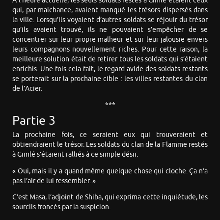
À l’heure actuelle, les seuls soldats restés à Gimlé étaient ceux
qui, par malchance, avaient manqué les trésors dispersés dans
la ville. Lorsqu’ils voyaient d’autres soldats se réjouir du trésor
qu’ils avaient trouvé, ils ne pouvaient s’empêcher de se
concentrer sur leur propre malheur et sur leur jalousie envers
leurs compagnons nouvellement riches. Pour cette raison, la
meilleure solution était de retirer tous les soldats qui s’étaient
enrichis. Une fois cela fait, le regard avide des soldats restants
se porterait sur la prochaine cible : les villes restantes du clan
de l’Acier.
***
Partie 3
La prochaine fois, ce seraient eux qui trouveraient et
obtiendraient le trésor. Les soldats du clan de la Flamme restés
à Gimlé s’étaient ralliés à ce simple désir.
« Oui, mais il y a quand même quelque chose qui cloche. Ça n’a
pas l’air de lui ressembler. »
C’est Masa, l’adjoint de Shiba, qui exprima cette inquiétude, les
sourcils froncés par la suspicion.