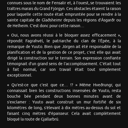
connues sous le nom de Fensalir et, à l’ouest, se trouvaient les
traîtres marais du Grand Fjörgyn. Ces obstacles étaient la raison
pour laquelle cette route était empruntée pour se rendre à la
sainte capitale de Glaðsheimr depuis les régions d’Ásgarðr ou
de Helheim. C’est donc pour cette raison…
« Oui, nous avons réussi à le bloquer assez efficacement »,
répondit Fagrahvél, le patriarche du clan de l’Épée, à la
remarque de Yuuto. Bien que Jörgen ait été responsable de la
planification et de la gestion de ce projet, c’est elle qui avait
dirigé la construction sur le terrain. Son expression confiante
témoignait d’un grand sens de l’accomplissement. C’était tout
à fait normal, car son travail était tout simplement
exceptionnel.
« Qu’est-ce que c’est que ce… !? » Même Hveðrungr, qui
connaissait bien les constructions insensées de Yuuto, resta
bouche bée pendant deux bonnes minutes avant de
s’exclamer : Yuuto avait construit un mur fortifié de six
kilomètres de long, s’élevant à dix mètres au-dessus du sol et
faisant cinq mètres d’épaisseur. Cela avait complètement
bloqué la route de Gjallarbrú.