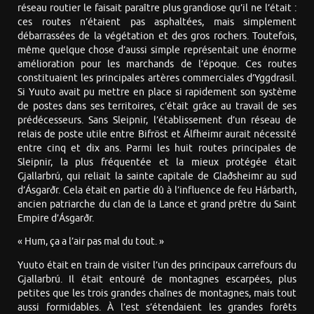
réseau routier le faisait paraître plus grandiose qu’il ne l’était :
ces routes n’étaient pas asphaltées, mais simplement
débarrassées de la végétation et des gros rochers. Toutefois,
même quelque chose d’aussi simple représentait une énorme
amélioration pour les marchands de l’époque. Ces routes
constituaient les principales artères commerciales d’Yggdrasil.
Si Yuuto avait pu mettre en place si rapidement son système
de postes dans ses territoires, c’était grâce au travail de ses
prédécesseurs. Sans Sleipnir, l’établissement d’un réseau de
relais de poste utile entre Bifröst et Álfheimr aurait nécessité
entre cinq et dix ans. Parmi les huit routes principales de
Sleipnir, la plus fréquentée et la mieux protégée était
Gjallarbrú, qui reliait la sainte capitale de Glaðsheimr au sud
d’Ásgarðr. Cela était en partie dû à l’influence de feu Hárbarth,
ancien patriarche du clan de la Lance et grand prêtre du Saint
Empire d’Ásgarðr.
« Hum, ça a l’air pas mal du tout. »
Yuuto était en train de visiter l’un des principaux carrefours du
Gjallarbrú. Il était entouré de montagnes escarpées, plus
petites que les trois grandes chaînes de montagnes, mais tout
aussi formidables. À l’est s’étendaient les grandes forêts