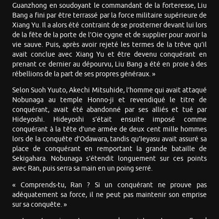
Guanzhong en soudoyant le commandant de la forteresse, Liu
Bang a fini par être terrassé par la force militaire supérieure de
Xiang Yu. Il a alors été contraint de se prosterner devant lui lors
de la fête de la porte de l’Oie cygne et de supplier pour avoir la
vie sauve. Puis, après avoir rejeté les termes de la trêve qu’il
avait conclue avec Xiang Yu et être devenu conquérant en
prenant ce dernier au dépourvu, Liu Bang a été en proie à des
rébellions de la part de ses propres généraux. »
Selon Suoh Yuuto, Akechi Mitsuhide, l’homme qui avait attaqué
Nobunaga au temple Honno-ji et revendiqué le titre de
conquérant, avait été abandonné par ses alliés et tué par
Hideyoshi. Hideyoshi s’était ensuite imposé comme
conquérant à la tête d’une armée de deux cent mille hommes
lors de la conquête d’Odawara, tandis qu’Ieyasu avait assuré sa
place de conquérant en remportant la grande bataille de
Sekigahara. Nobunaga s’étendit longuement sur ces points
avec Ran, puis serra sa main en un poing serré.
« Comprends-tu, Ran ? Si un conquérant ne prouve pas
adéquatement sa force, il ne peut pas maintenir son emprise
sur sa conquête. »