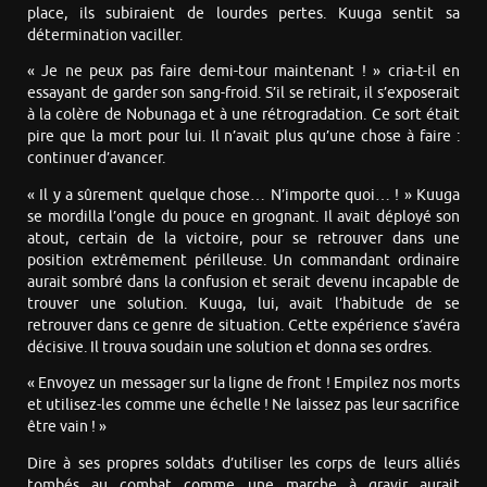
place, ils subiraient de lourdes pertes. Kuuga sentit sa
détermination vaciller.
« Je ne peux pas faire demi-tour maintenant ! » cria-t-il en
essayant de garder son sang-froid. S’il se retirait, il s’exposerait
à la colère de Nobunaga et à une rétrogradation. Ce sort était
pire que la mort pour lui. Il n’avait plus qu’une chose à faire :
continuer d’avancer.
« Il y a sûrement quelque chose… N’importe quoi… ! » Kuuga
se mordilla l’ongle du pouce en grognant. Il avait déployé son
atout, certain de la victoire, pour se retrouver dans une
position extrêmement périlleuse. Un commandant ordinaire
aurait sombré dans la confusion et serait devenu incapable de
trouver une solution. Kuuga, lui, avait l’habitude de se
retrouver dans ce genre de situation. Cette expérience s’avéra
décisive. Il trouva soudain une solution et donna ses ordres.
« Envoyez un messager sur la ligne de front ! Empilez nos morts
et utilisez-les comme une échelle ! Ne laissez pas leur sacrifice
être vain ! »
Dire à ses propres soldats d’utiliser les corps de leurs alliés
tombés au combat comme une marche à gravir aurait