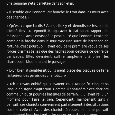
une semaine s’était arrêtée dans son élan.
« Il semble que l’ennemi ait bouché le trou dans les murs avec
des chariots. »
« Qu’est-ce que tu dis ? Alors, allez-y et démolissez-les, bande
d’imbéciles ! » répondit Kuuga avec irritation au rapport du
messager. Il avait envisagé la possibilité que l’ennemi tente de
combler la brèche dans le mur avec une sorte de barricade de
fortune, c’est pourquoi il avait équipé la première vague de ses
forces d’armes telles que des haches pour détruire ce genre de
barricades. Elles devraient suffire amplement à briser les
chariots qui bloqueraient le passage.
« E-Eh bien, il semblerait qu’ils aient placé des plaques de fer à
l’intérieur des parois des chariots… »
« Tch ! J’avais oublié qu’ils avaient ça. » Kuuga fit claquer sa
langue en signe d’agitation. Comme il considérait ces chariots
comme un outil pour les batailles de terrain, il lui avait fallu un
moment pour faire le lien. Cependant, maintenant qu’il y
pensait, ces chariots convenaient parfaitement à des situations
comme celle-ci. Avec des chariots à roues, l’ennemi pouvait
rapidement boucher toutes les ouvertures dans ses murs.