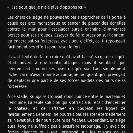
« Il se peut que je n’aie plus d’options ici. »
Les chars de siège ne pouvaient pas s’approcher de la porte à
cause des arcs monstrueux et tenter de placer des échelles
contre le mur pour l’escalader aurait entraîné d’immenses
pertes pour ses troupes. Essayer de faire pression sur l’ennemi
en encerclant sa forteresse avait peu d’effet, car il repoussait
facilement ses efforts pour raser le fort.
Il avait tenté de faire croire qu’il avait baissé sa garde et qu’il
était ouvert à une contre-attaque, mais il semblait que
l’ennemi ait compris ses ruses ou qu’il soit tout simplement
lâche, car il n’avait donné aucun signe indiquant qu’il prévoyait
de déplacer une partie de ses forces au-delà des murs de sa
forteresse.
À ce stade, Kuuga se trouvait donc coincé entre le marteau et
l’enclume. La seule solution qui s’offrait à lui était d’encercler
le château et de l’affamer en coupant ses lignes de
ravitaillement. L’ennemi ne pourrait pas résister éternellement
s’il n’avait plus de nourriture ni de flèches. Cependant, un siège
aussi long ne suffirait pas à satisfaire Nobunaga. Il y avait de
fortes chances qu’il soit interrogé sur les raisons de sa