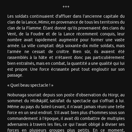
+++
Les soldats continuaient d’affluer dans l’ancienne capitale du
clan de la Lance, Mímir, en provenance de tous les territoires du
clan de la Flamme. Étant donné qu’ils provenaient des clans du
Vent, de la Foudre et de la Lance récemment conquis, leur
nombre avait rapidement augmenté pour former une vaste
armée. La ville comptait déjà soixante-dix mille soldats, mais
l’armée ne cessait de croître. Bien sûr, ils avaient été
rassemblés à la hâte et n’étaient donc pas particulièrement
bien entraînés, mais en combat, la quantité a une qualité qui lui
est propre. Une force écrasante peut tout engloutir sur son
passage.
« Quel beau spectacle ! »
Nobunaga souriait depuis son poste d’observation du Hōrgr, au
sommet du Hliðskjálf, satisfait du spectacle qui s’offrait à lui.
Même au pays du Soleil-Levant, il n’avait jamais réuni une telle
force en un seul endroit. S’il avait bien plus d’hommes sous son
commandement à l’époque, il avait dû combattre de multiples
adversaires à travers les îles, ce qui l’avait obligé à diviser ses
forces en plusieurs groupes plus petits. En ce moment,