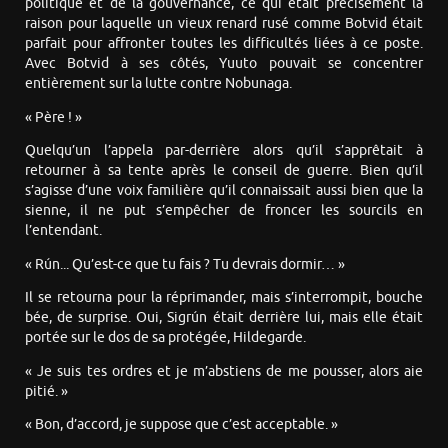
politique et de la gouvernance, ce qui était précisément la
raison pour laquelle un vieux renard rusé comme Botvid était
parfait pour affronter toutes les difficultés liées à ce poste.
Avec Botvid à ses côtés, Yuuto pouvait se concentrer
entièrement sur la lutte contre Nobunaga.
« Père ! »
Quelqu’un l’appela par-derrière alors qu’il s’apprêtait à
retourner à sa tente après le conseil de guerre. Bien qu’il
s’agisse d’une voix familière qu’il connaissait aussi bien que la
sienne, il ne put s’empêcher de froncer les sourcils en
l’entendant.
« Rún... Qu’est-ce que tu fais ? Tu devrais dormir… »
Il se retourna pour la réprimander, mais s’interrompit, bouche
bée, de surprise. Oui, Sigrún était derrière lui, mais elle était
portée sur le dos de sa protégée, Hildegarde.
« Je suis tes ordres et je m’abstiens de me pousser, alors aie
pitié. »
« Bon, d’accord, je suppose que c’est acceptable. »