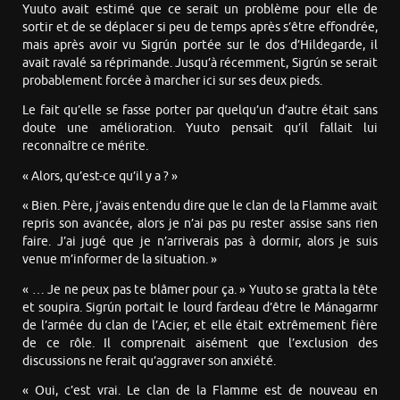
Yuuto avait estimé que ce serait un problème pour elle de
sortir et de se déplacer si peu de temps après s’être effondrée,
mais après avoir vu Sigrún portée sur le dos d’Hildegarde, il
avait ravalé sa réprimande. Jusqu’à récemment, Sigrún se serait
probablement forcée à marcher ici sur ses deux pieds.
Le fait qu’elle se fasse porter par quelqu’un d’autre était sans
doute une amélioration. Yuuto pensait qu’il fallait lui
reconnaître ce mérite.
« Alors, qu’est-ce qu’il y a ? »
« Bien. Père, j’avais entendu dire que le clan de la Flamme avait
repris son avancée, alors je n’ai pas pu rester assise sans rien
faire. J’ai jugé que je n’arriverais pas à dormir, alors je suis
venue m’informer de la situation. »
« … Je ne peux pas te blâmer pour ça. » Yuuto se gratta la tête
et soupira. Sigrún portait le lourd fardeau d’être le Mánagarmr
de l’armée du clan de l’Acier, et elle était extrêmement fière
de ce rôle. Il comprenait aisément que l’exclusion des
discussions ne ferait qu’aggraver son anxiété.
« Oui, c’est vrai. Le clan de la Flamme est de nouveau en