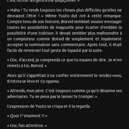
c’est inciter les gens à me soupçonner. »
« Haha ! Tu rends toujours les choses plus difficiles qu’elles ne
devraient l’être ! » Même Yuuto dut rire à cette remarque.
Compte tenu de son histoire, Botvid semblait vouloir envisager
toutes les possibilités de magouille pour écarter d’emblée la
possibilité d’une trahison. Il devait sembler plus malhonnête à
un comploteur comme Botvid de simplement et loyalement
accepter la nomination sans commentaire. Après tout, il était
facile de renverser tout geste de loyauté par la suite.
« Oui, d’accord, je comprends ce que tu essaies de dire. Je m’en
remets à toi, Botvid. »
Alors qu’il s’apprêtait à lui confier entièrement le rendez-vous,
Kristina se leva et s’y opposa.
« Attends, mon père. C’est toujours comme ça qu’il désarme ses
adversaires. Tu ne peux pas le laisser te tromper. »
L’expression de Yuuto se crispa et il la regarda.
« Quoi !? Vraiment !? »
« Oui, fais attention. »