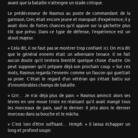
avant que la bataille n’atteigne un stade critique.
Le prédécesseur de Rasmus au poste de commandant de la
garnison, Grer, était encore jeune et manquait d’expérience; il y
avait donc de fortes chances qu’il appuie sur la gâchette plus
tôt que prévu. Dans ce type de défense, l’expérience est un
atout majeur.
« Cela dit, il ne faut pas se montrer trop confiant ici. On m’a dit
que le général ennemi était un adversaire tenace. Il ne fait
aucun doute qu’il tentera bientôt quelque chose d’autre. On
peut supposer qu’il prépare déjà son prochain coup. » Sur ces
mots, Rasmus regarda l’ennemi comme un faucon qui guettait
sa proie. C’était le regard d’un vétéran qui s’était battu sur
d’innombrables champs de bataille.
« Grrr… Je n’ai déjà plus de pain. » Rasmus amincit alors ses
lèvres en une moue triste en réalisant qu’il avait mangé tous
les morceaux de pain, sauf le dernier. Il jeta alors le dernier
morceau dans sa bouche et le mâcha.
« C’est loin d’être suffisant… Hrmph. » Il laissa échapper un
long et profond soupir.