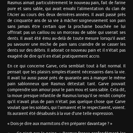
Rasmus aimait particulièrement le nouveau pain, fait de farine
pure et sans sable, qui avait envahi l’alimentation du clan de
l’Acier au cours des deux dernières années. Il avait passé près
de cinquante ans de sa vie à mâcher soigneusement son pain
sans jamais être certain que la prochaine bouchée ne lui
offrirait pas un caillou ou un morceau de sable qui userait ses
dents. Il avait été ému au-delà de toute mesure lorsqu’il avait
pu savourer une miche de pain sans craindre de se casser les
dents sur des débris. Il adorait ce nouveau pain et il n’était pas
exagéré de dire qu’il en était pratiquement accro.
En ce qui concerne Garve, cela semblait tout à fait normal. Il
pensait que les plaisirs simples étaient nécessaires dans la vie.
Il avait lui aussi passé près de quarante ans à manger le même
pain sablonneux que Rasmus détestait tant. Garve pouvait
comprendre son amour pour le pain mou et sans sable. Cela dit,
la moue presque infantile de Rasmus lorsqu’il se rendit compte
qu’il n’avait plus de pain n’était pas quelque chose que Garve
voulait que les soldats, qui l’aimaient et le respectaient, voient.
Ils auraient été désabusés à la vue d’une telle expression.
« Dois-je dire aux marmitons d’en préparer davantage ? »