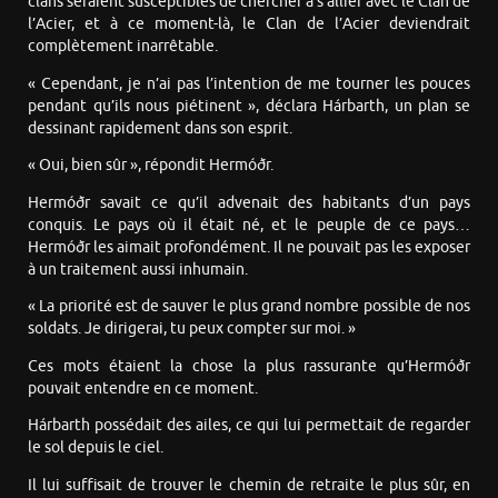
clans seraient susceptibles de chercher à s’allier avec le Clan de
l’Acier, et à ce moment-là, le Clan de l’Acier deviendrait
complètement inarrêtable.
« Cependant, je n’ai pas l’intention de me tourner les pouces
pendant qu’ils nous piétinent », déclara Hárbarth, un plan se
dessinant rapidement dans son esprit.
« Oui, bien sûr », répondit Hermóðr.
Hermóðr savait ce qu’il advenait des habitants d’un pays
conquis. Le pays où il était né, et le peuple de ce pays…
Hermóðr les aimait profondément. Il ne pouvait pas les exposer
à un traitement aussi inhumain.
« La priorité est de sauver le plus grand nombre possible de nos
soldats. Je dirigerai, tu peux compter sur moi. »
Ces mots étaient la chose la plus rassurante qu’Hermóðr
pouvait entendre en ce moment.
Hárbarth possédait des ailes, ce qui lui permettait de regarder
le sol depuis le ciel.
Il lui suffisait de trouver le chemin de retraite le plus sûr, en