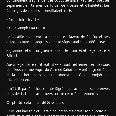
continuaient d’échanger des coups de lance. Peu de choses les
séparaient en termes de force, de vitesse et d’habileté. Les
échanges de coups s’intensifiaient, mais…
« Yah ! Hah ! Hrph ! »
« Grr ! Gumph ! Raaah ! »
La bataille commença à pencher en faveur de Sigrún, et ses
attaques mirent progressivement Sígismund sur la défensive.
Sígismund était un guerrier dont le nom était légendaire à
Bifröst.
Aussi légendaire qu’il soit, il se situait nettement en dessous
de héros comme Yngvi du Clan du Sabot ou Hveðrungr du Clan
de la Panthère, sans parler du monstre qu’était Steinþórr du
Clan de la Foudre.
Il n’était pas à la hauteur de Sigrún, qui avait fait ses preuves
dans des batailles acharnées contre ces mêmes ennemis.
Ou plutôt, cela aurait dû être le cas…
Celle qui haletait et luttait pour respirer était Sigrún, celle qui