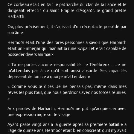
Ce corbeau était en fait le patriarche du clan de la Lance et le
dirigeant effectif du Saint Empire d’Ásgarðr, le grand prêtre
Hárbarth.
Ou, plus précisément, il s’agissait d’un réceptacle possédé par
son âme.
Hermóðr était l’une des rares personnes à savoir que Hárbarth
était un Einherjar qui maniait la rune Svipall et était capable de
posséder divers animaux.
« Tu ne portes aucune responsabilité. Le Ténébreux… Je ne
m’attendais pas à ce qu’il soit aussi absurde. Ses capacités
dépassent de loin ce à quoi je m’attendais. »
« Comme vous le dites. Je ne pensais pas, même dans mes
rêves les plus fous, que nous perdrions avec nos forces réunies.
»
Aux paroles de Hárbarth, Hermóðr ne put qu’acquiescer avec
une expression aigre sur le visage.
Ayant passé vingt ans à la guerre après sa première bataille à
l’âge de quinze ans, Hermóðr était bien conscient qu’il n’y avait