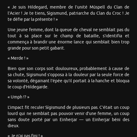
« Je suis Hildegard, membre de l’unité Múspell du Clan de
l’Acier ! Je te tiens, Sígismund, patriarche du Clan du Croc ! Je
te défie par la présente ! »
Une jeune femme, dont la queue de cheval ne semblait pas du
tout à sa place sur le champ de bataille, s’identifia et
commença à brandir une énorme lance qui semblait bien trop
grande pour son petit gabarit.
« Merde ! »
Bien que son corps soit douloureux, probablement à cause de
sa chute, Sígismund s’opposa à la douleur par la seule force de
sa volonté, dégainant l’épée qu’il portait à la hanche et bloqua
le coup d’Hildegarde.
« Umph !? »
L’impact fit reculer Sígismund de plusieurs pas. C’était un coup
lourd qui ne semblait pas pouvoir venir d’une femme, un coup
sans doute porté par un Einherjar — un Einherjar béni des
dieux.
« Je n’ai pas fini ! »