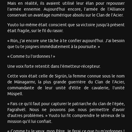
Mais en réalité, ils avaient utilisé leur élan pour repousser
l’armée ennemie. Aujourd’hui encore, l’armée de l’Alliance
conservait un avantage numérique absolu sur le Clan de l’Acier.
Yuuto lui-même était conscient que sa victoire jusqu’à présent
était fragile, sur le fil du rasoir.
« Rún, j’ai encore une tâche à te confier aujourd’hui. J’ai besoin
que tu te joignes immédiatement à la poursuite. »
« Comme tu l’ordonnes ! »
Une voix forte retentit dans l’émetteur-récepteur.
Cette voix était celle de Sigrún, la femme connue sous le nom
de Mánagarmr, la plus grande guerrière du Clan de l’Acier,
commandante de leur unité d’élite de cavalerie, l’unité
Múspell.
« Fais ce qu’il faut pour capturer le patriarche du clan de l’épée,
Fagrahvél. Nous ne pouvons pas nous permettre d’avoir
d’autres problèmes. » Yuuto lui fit comprendre le sérieux de la
mission qu’il lui confiait.
« Comme tu le veux, mon Père. Je ferai ce que tu m’ordonnes !