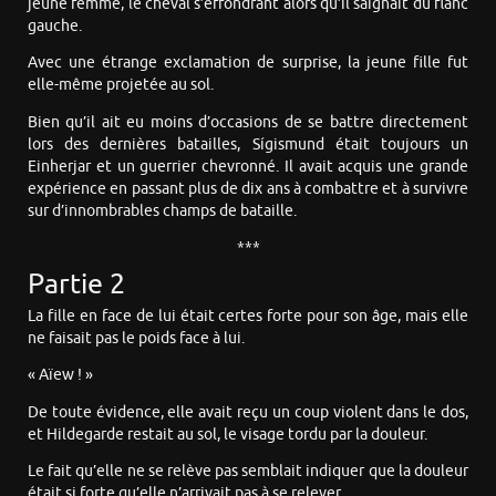
jeune femme, le cheval s’effondrant alors qu’il saignait du flanc
gauche.
Avec une étrange exclamation de surprise, la jeune fille fut
elle-même projetée au sol.
Bien qu’il ait eu moins d’occasions de se battre directement
lors des dernières batailles, Sígismund était toujours un
Einherjar et un guerrier chevronné. Il avait acquis une grande
expérience en passant plus de dix ans à combattre et à survivre
sur d’innombrables champs de bataille.
***
Partie 2
La fille en face de lui était certes forte pour son âge, mais elle
ne faisait pas le poids face à lui.
« Aïew ! »
De toute évidence, elle avait reçu un coup violent dans le dos,
et Hildegarde restait au sol, le visage tordu par la douleur.
Le fait qu’elle ne se relève pas semblait indiquer que la douleur
était si forte qu’elle n’arrivait pas à se relever.