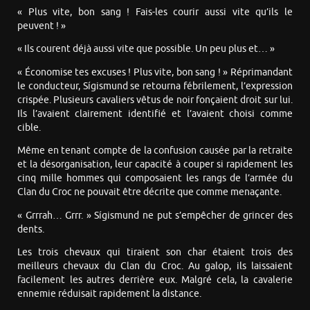
« Plus vite, bon sang ! Fais-les courir aussi vite qu’ils le
peuvent ! »
« Ils courent déjà aussi vite que possible. Un peu plus et… »
« Économise tes excuses ! Plus vite, bon sang ! » Réprimandant
le conducteur, Sígismund se retourna fébrilement, l’expression
crispée. Plusieurs cavaliers vêtus de noir fonçaient droit sur lui.
Ils l’avaient clairement identifié et l’avaient choisi comme
cible.
Même en tenant compte de la confusion causée par la retraite
et la désorganisation, leur capacité à couper si rapidement les
cinq mille hommes qui composaient les rangs de l’armée du
Clan du Croc ne pouvait être décrite que comme menaçante.
« Grrrah… Grrr. » Sígismund ne put s’empêcher de grincer des
dents.
Les trois chevaux qui tiraient son char étaient trois des
meilleurs chevaux du Clan du Croc. Au galop, ils laissaient
facilement les autres derrière eux. Malgré cela, la cavalerie
ennemie réduisait rapidement la distance.