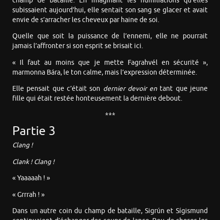
champ de bataille. En imaginant les humiliations qu’elles
subissaient aujourd’hui, elle sentait son sang se glacer et avait
envie de s’arracher les cheveux par haine de soi.
Quelle que soit la puissance de l’ennemi, elle ne pourrait
jamais l’affronter si son esprit se brisait ici.
« Il faut au moins que je mette Fagrahvél en sécurité »,
marmonna Bára, le ton calme, mais l’expression déterminée.
Elle pensait que c’était son
dernier devoir en
tant que jeune
fille qui était restée honteusement la dernière debout.
***
Partie 3
Clang !
Clank ! Clang !
« Yaaaaah ! »
« Grrrah ! »
Dans un autre coin du champ de bataille, Sigrún et Sígismund