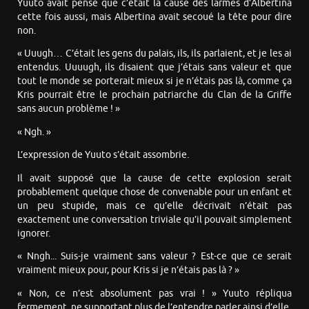
Yuuto avait pensé que c’était la cause des larmes d’Albertina
cette fois aussi, mais Albertina avait secoué la tête pour dire
non.
« Uuugh… C’était les gens du palais, ils, ils parlaient, et je les ai
entendus. Uuuugh, ils disaient que j’étais sans valeur et que
tout le monde se porterait mieux si je n’étais pas là, comme ça
Kris pourrait être le prochain patriarche du Clan de la Griffe
sans aucun problème ! »
« Ngh. »
L’expression de Yuuto s’était assombrie.
Il avait supposé que la cause de cette explosion serait
probablement quelque chose de convenable pour un enfant et
un peu stupide, mais ce qu’elle décrivait n’était pas
exactement une conversation triviale qu’il pouvait simplement
ignorer.
« Nngh... Suis-je vraiment sans valeur ? Est-ce que ce serait
vraiment mieux pour, pour Kris si je n’étais pas là ? »
« Non, ce n’est absolument pas vrai ! » Yuuto répliqua
fermement, ne supportant plus de l’entendre parler ainsi d’elle.