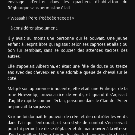
envisager d’entrer dans les quartiers d’habitation du
Réginarque sans permission était…
« Waaaah ! Père, Pèèèèèèrreeee ! »
– à considérer absolument.
Il y avait au moins une personne qui le pouvait. Une jeune
enfant à l’esprit libre qui agissait selon ses caprices et allait où
bon lui semblait, sans se soucier des attentes tacites des
autres.
Elle s’appelait Albertina, et était une fille de douze ou treize
ans avec des cheveux en une adorable queue de cheval sur le
côté.
Malgré son apparence innocente, elle était une Einherjar de la
rune Hræsvelgr, provocatrice de vents, et quand il s’agissait
d’agilité rapide comme l’éclair, personne dans le Clan de l’Acier
ne pouvait la surpasser.
Sa rune lui donnait le pouvoir de créer et de contrôler les vents
dans l’air qui l’entourait, et son style de combat s’en servait
pour lui permettre de se déplacer et de manœuvrer à la vitesse
d’un tourbillon. Même Sigrún, le plus fort guerrier du clan et