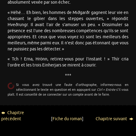
absolument vexée par son échec.
« Héhé… Eh bien, les hommes de Miðgarðr gagnent leur vie en
chassant le gibier dans les steppes ouvertes, » répondit
Hveðrungr. Il avait l’air de s’amuser un peu. « Dissimuler sa
présence est l’une des nombreuses compétences qu’ils se sont
appropriées. Et ceux que vous voyez ici sont les meilleurs des
meilleurs, même parmi eux. Il n’est donc pas étonnant que vous
ne puissiez pas les détecter. »
« Tch ! Erna, Hrönn, retirez-vous pour l’instant ! » Thír cria
l’ordre et les trois Einherjars se mirent à courir.
***
Si vous avez trouvé une faute d’orthographe, informez-nous en
sélectionnant le texte en question et en appuyant sur
Ctrl + Entrée
s’il vous
plaît. Il est conseillé de se connecter sur un compte avant de le faire.
Chapitre
précédent
[
Fiche du roman
]
Chapitre suivant