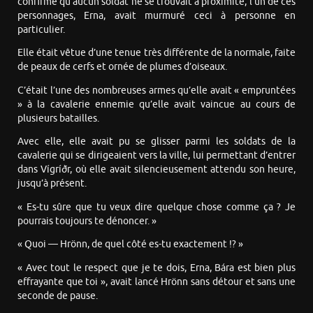
confirmé qu’aucun soldat ne se trouvait à proximité, l’un de ces
personnages, Erna, avait murmuré ceci à personne en
particulier.
Elle était vêtue d’une tenue très différente de la normale, faite
de peaux de cerfs et ornée de plumes d’oiseaux.
C’était l’une des nombreuses armes qu’elle avait « empruntées
» à la cavalerie ennemie qu’elle avait vaincue au cours de
plusieurs batailles.
Avec elle, elle avait pu se glisser parmi les soldats de la
cavalerie qui se dirigeaient vers la ville, lui permettant d’entrer
dans Vígríðr, où elle avait silencieusement attendu son heure,
jusqu’à présent.
« Es-tu sûre que tu veux dire quelque chose comme ça ? Je
pourrais toujours te dénoncer. »
« Quoi — Hrönn, de quel côté es-tu exactement !? »
« Avec tout le respect que je te dois, Erna, Bára est bien plus
effrayante que toi », avait lancé Hrönn sans détour et sans une
seconde de pause.