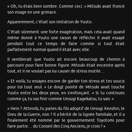
« Oh, tu étais bien sombre. Comme ceci. » Mitsuki avait froncé
son visage en une grimace.
Apparemment, c’était son imitation de Yuuto.
C’était sûrement une forte exagération, mais cela avait quand
même donné à Yuuto une raison de réfléchir. Il avait essayé
pendant tout ce temps de faire comme si tout était
parfaitement normal quand il était avec elle.
Il semblerait que Yuuto ait encore beaucoup de chemin à
parcourir pour faire bonne figure. Mitsuki était enceinte après
tout, et il ne voulait pas lui causer de stress inutile…
« Et voilà, tu essayes encore de garder ton stress et tes soucis
pour toi tout seul. » Le doigt pointé de Mitsuki avait touché
Yuuto entre les deux yeux, en s’enfonçant. « Si tu continues
comme ça, tu vas finir comme Uesugi Kagekatsu, tu sais. »
« Hein ? Attends, tu parles du fils adoptif de Uesugi Kenshin, le
Dieu de la Guerre, non ? Il a hérité de la lignée familiale, et il a
finalement été nommé par le gouvernement Toyotomi pour
faire partie… du Conseil des Cinq Anciens, je crois ? »