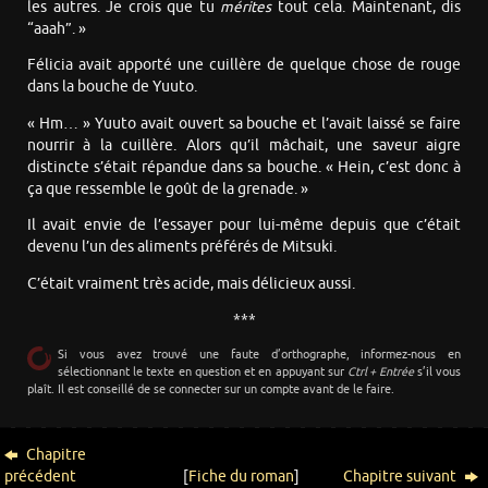
les autres. Je crois que tu
mérites
tout cela. Maintenant, dis
“aaah”. »
Félicia avait apporté une cuillère de quelque chose de rouge
dans la bouche de Yuuto.
« Hm… » Yuuto avait ouvert sa bouche et l’avait laissé se faire
nourrir à la cuillère. Alors qu’il mâchait, une saveur aigre
distincte s’était répandue dans sa bouche. « Hein, c’est donc à
ça que ressemble le goût de la grenade. »
Il avait envie de l’essayer pour lui-même depuis que c’était
devenu l’un des aliments préférés de Mitsuki.
C’était vraiment très acide, mais délicieux aussi.
***
Si vous avez trouvé une faute d’orthographe, informez-nous en
sélectionnant le texte en question et en appuyant sur
Ctrl + Entrée
s’il vous
plaît. Il est conseillé de se connecter sur un compte avant de le faire.
Chapitre
précédent
[
Fiche du roman
]
Chapitre suivant