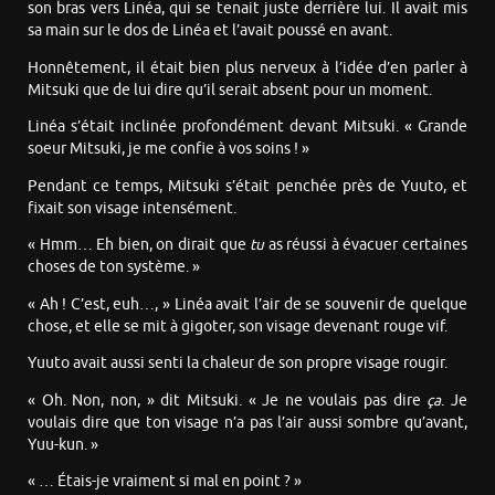
son bras vers Linéa, qui se tenait juste derrière lui. Il avait mis
sa main sur le dos de Linéa et l’avait poussé en avant.
Honnêtement, il était bien plus nerveux à l’idée d’en parler à
Mitsuki que de lui dire qu’il serait absent pour un moment.
Linéa s’était inclinée profondément devant Mitsuki. « Grande
soeur Mitsuki, je me confie à vos soins ! »
Pendant ce temps, Mitsuki s’était penchée près de Yuuto, et
fixait son visage intensément.
« Hmm… Eh bien, on dirait que
tu
as réussi à évacuer certaines
choses de ton système. »
« Ah ! C’est, euh…, » Linéa avait l’air de se souvenir de quelque
chose, et elle se mit à gigoter, son visage devenant rouge vif.
Yuuto avait aussi senti la chaleur de son propre visage rougir.
« Oh. Non, non, » dit Mitsuki. « Je ne voulais pas dire
ça
. Je
voulais dire que ton visage n’a pas l’air aussi sombre qu’avant,
Yuu-kun. »
« … Étais-je vraiment si mal en point ? »