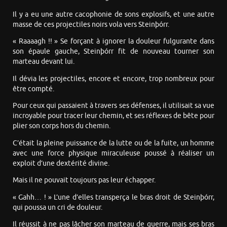
Il y a eu une autre cacophonie de sons explosifs, et une autre
masse de ces projectiles noirs vola vers Steinþórr.
« Raaaagh !! » Se forçant à ignorer la douleur fulgurante dans
son épaule gauche, Steinþórr fit de nouveau tourner son
marteau devant lui.
Il dévia les projectiles, encore et encore, trop nombreux pour
être compté.
Pour ceux qui passaient à travers ses défenses, il utilisait sa vue
incroyable pour tracer leur chemin, et ses réflexes de bête pour
plier son corps hors du chemin.
C’était la pleine puissance de la lutte ou de la fuite, un homme
avec une force physique miraculeuse poussé à réaliser un
exploit d’une dextérité divine.
Mais il ne pouvait toujours pas leur échapper.
« Gahh… ! » L’une d’elles transperça le bras droit de Steinþórr,
qui poussa un cri de douleur.
Il réussit à ne pas lâcher son marteau de guerre, mais ses bras