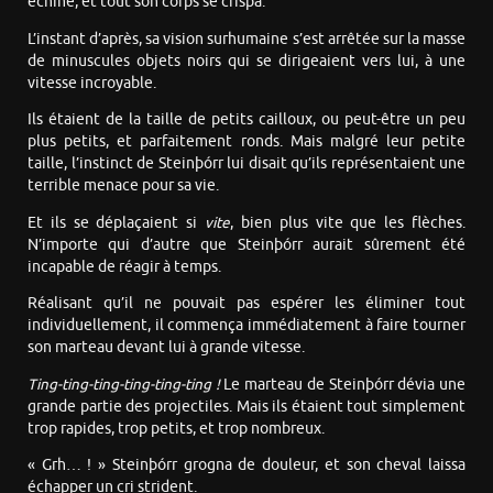
échine, et tout son corps se crispa.
L’instant d’après, sa vision surhumaine s’est arrêtée sur la masse
de minuscules objets noirs qui se dirigeaient vers lui, à une
vitesse incroyable.
Ils étaient de la taille de petits cailloux, ou peut-être un peu
plus petits, et parfaitement ronds. Mais malgré leur petite
taille, l’instinct de Steinþórr lui disait qu’ils représentaient une
terrible menace pour sa vie.
Et ils se déplaçaient si
vite
, bien plus vite que les flèches.
N’importe qui d’autre que Steinþórr aurait sûrement été
incapable de réagir à temps.
Réalisant qu’il ne pouvait pas espérer les éliminer tout
individuellement, il commença immédiatement à faire tourner
son marteau devant lui à grande vitesse.
Ting-ting-ting-ting-ting-ting !
Le marteau de Steinþórr dévia une
grande partie des projectiles. Mais ils étaient tout simplement
trop rapides, trop petits, et trop nombreux.
« Grh… ! » Steinþórr grogna de douleur, et son cheval laissa
échapper un cri strident.