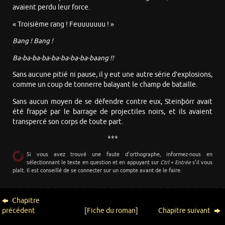
avaient perdu leur force.
« Troisième rang ! Feuuuuuuu ! »
Bang ! Bang !
Ba-ba-ba-ba-ba-ba-ba-ba-baang !!
Sans aucune pitié ni pause, il y eut une autre série d’explosions,
comme un coup de tonnerre balayant le champ de bataille.
Sans aucun moyen de se défendre contre eux, Steinþórr avait
été frappé par le barrage de projectiles noirs, et ils avaient
transpercé son corps de toute part.
***
Si vous avez trouvé une faute d’orthographe, informez-nous en
sélectionnant le texte en question et en appuyant sur
Ctrl + Entrée
s’il vous
plaît. Il est conseillé de se connecter sur un compte avant de le faire.
Chapitre
précédent
[
Fiche du roman
]
Chapitre suivant