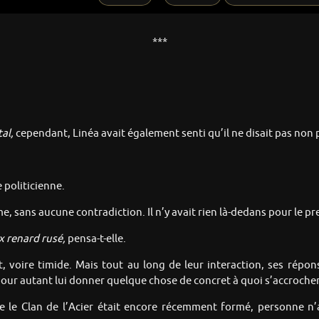
***
tal,
cependant, Linéa avait également senti qu’il ne disait pas non p
e politicienne.
me, sans aucune contradiction. Il n’y avait rien là-dedans pour le p
x renard rusé,
pensa-t-elle.
, voire timide. Mais tout au long de leur interaction, ses rép
our autant lui donner quelque chose de concret à quoi s’accrocher e
ue le Clan de l’Acier était encore récemment formé, personne n