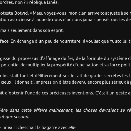
ordres, non ? » répliqua Linéa.
protesta Botvid. « Mais, voyez-vous, mon clan arrive tout juste à se 
ution astucieuse à laquelle nous n’aurions jamais pensé tous les de
mais seulement dans son esprit.
urface. En échange d’un peu de nourriture, il voulait que Yuuto lu
’agisse du processus d’affinage du fer, de la formule du système 
potentiel de multiplier la prospérité d’une nation et sa force polit
 insistait tant et délibérément sur le fait de garder secrètes les 
 cieux, il donnait l’impression d’être devenu encore plus sérieux à
it d’obtenir l’une de ces précieuses inventions. C’était un geste as
 Père dans cette affaire maintenant, les choses devraient se 
ant que second.
 Linéa. Il cherchait la bagarre avec
elle
.