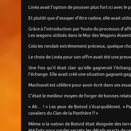
Linéa avait l’option de pousser plus fort ici avec le po
Et plutôt que d’essayer d’être radine, elle avait util
Grâce à l’introduction par Yuuto du processus d’affin
Les wagons utilisés dans le Mur des Wagons étaient
Cela les rendait extrêmement précieux, quelque ch
Le choix de Linéa pour son offre avait été une preu
Une fois qu’il était clair qu’elle gagnerait l’échan
l’échange. Elle avait créé une situation gagnant-ga
Machiavel est célèbre pour avoir écrit dans ses essais
C’était le meilleur moyen de forger de bonnes relati
« Ah… ! » Les yeux de Botvid s’écarquillèrent. « P
cavaliers du Clan de la Panthère !? »
Même si la nation de Botvid était éloignée des terres
été faits pour garder secrets les détails exacts de c