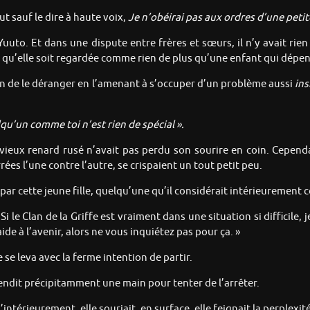
tout sauf le dire à haute voix,
Je n’obéirai pas aux ordres d’une petit
uuto. Et dans une dispute entre frères et sœurs, il n’y avait rie
 ce qu’elle soit regardée comme rien de plus qu’une enfant qui dép
ion de le déranger en l’amenant à s’occuper d’un problème aussi
ins
lqu’un comme toi n’est rien de spécial ».
vieux renard rusé n’avait pas perdu son sourire en coin. Cepend
ées l’une contre l’autre, se crispaient un tout petit peu.
r par cette jeune fille, quelqu’une qu’il considérait intérieurement 
« Si le Clan de la Griffe est vraiment dans une situation si difficile,
e à l’avenir, alors ne vous inquiétez pas pour ça. »
 se leva avec la ferme intention de partir.
 tendit précipitamment une main pour tenter de l’arrêter.
intérieurement, elle souriait, en surface, elle feignait la perplexité.