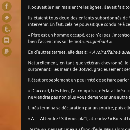
Il pouvait le nier, mais entre les lignes, il avait fait 
Ils étaient tous deux des enfants subordonnés de Y
intervenir. En fait, cela ne pouvait que conduire à
« Père est un homme occupé, et je n’ai pas l’intent
bien l’accent mis sur le mot «
insignifiant ».
En d’autres termes, elle disait : «
Avoir affaire à que
Naturellement, en tant que vétéran chevronné, le 
surprenant : les mains de Botvid, gracieusement serr
Il était probablement un peu irrité de se faire parle
« D’accord, très bien, j’ai compris », déclara Linéa. 
ne viendrai pas non plus vous demander une autre aid
Linéa termina sa déclaration par un sourire, puis elle
« A — Attendez ! S’il vous plaît, attendez ! » Botvid
Je t’ai eu,
pensait Linéa au fond d’elle. Mais alors qu’