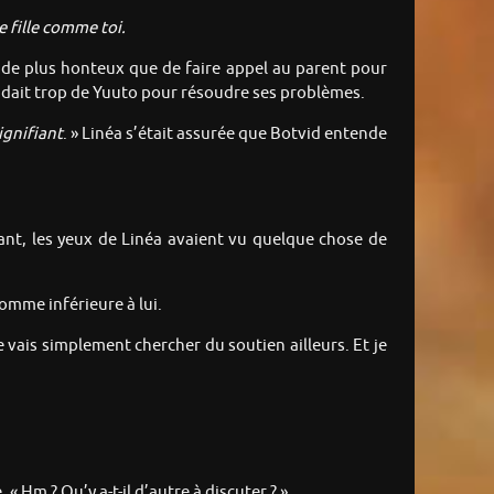
e fille comme toi.
n de plus honteux que de faire appel au parent pour
endait trop de Yuuto pour résoudre ses problèmes.
ignifiant
. » Linéa s’était assurée que Botvid entende
ant, les yeux de Linéa avaient vu quelque chose de
comme inférieure à lui.
 je vais simplement chercher du soutien ailleurs. Et je
 « Hm ? Qu’y a-t-il d’autre à discuter ? »