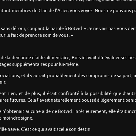
 autant membres du Clan de l’Acier, vous voyez. Nous ne pouvons pa
 sans détour, coupant la parole à Botvid. « Je ne vais pas vous d
r le fait de prendre soin de vous. »
 de la demande d’aide alimentaire, Botvid avait dû évaluer ses beso
antages supplémentaires pour lui-même.
égociations, et il y aurait probablement des compromis de sa part, m
ir.
nt rien, et de plus, il était confronté à la possibilité que d’au
aires futures. Cela l’avait naturellement poussé à légèrement pani
lle n’obtenait aucune aide de Botvid. Intérieurement, elle était in
le moindre signe.
le naïve. C’est ce qui avait scellé son destin.