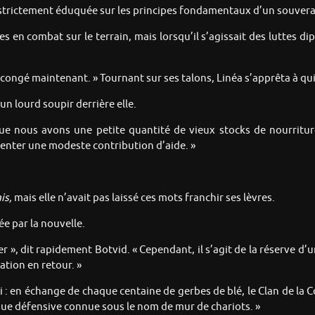
e, strictement éduquée sur les principes fondamentaux d’un souvera
es en combat sur le terrain, mais lorsqu’il s’agissait des luttes di
e congé maintenant. » Tournant sur ses talons, Linéa s’apprêta à qui
un lourd soupir derrière elle.
e que nous avons une petite quantité de vieux stocks de nourrit
ésenter une modeste contribution d’aide. »
ais,
mais elle n’avait pas laissé ces mots franchir ses lèvres.
ée par la nouvelle.
Acier », dit rapidement Botvid. « Cependant, il s’agit de la réserve 
tion en retour. »
i : en échange de chaque centaine de gerbes de blé, le Clan de la 
ique défensive connue sous le nom de mur de chariots. »