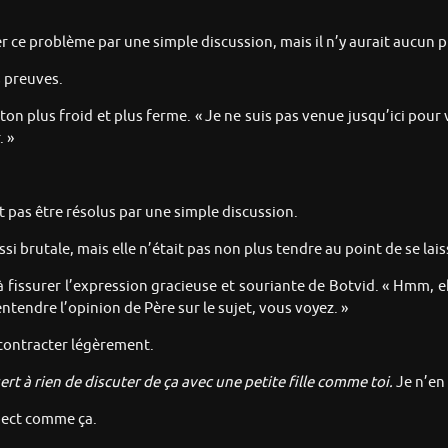
r ce problème par une simple discussion, mais il n’y aurait aucun 
s preuves.
un ton plus froid et plus ferme. « Je ne suis pas venue jusqu’ici pou
 »
t pas être résolus par une simple discussion.
si brutale, mais elle n’était pas non plus tendre au point de se lais
ssurer l’expression gracieuse et souriante de Botvid. « Hmm, eh 
 entendre l’opinion de Père sur le sujet, vous voyez. »
 contracter légèrement.
ert à rien de discuter de ça avec une petite fille comme toi.
Je n’en 
spect comme ça.