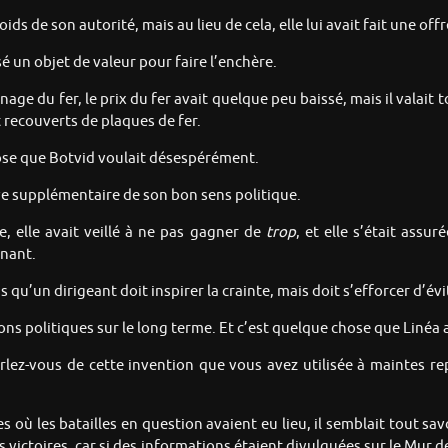
ids de son autorité, mais au lieu de cela, elle lui avait fait une offr
isé un objet de valeur pour faire l’enchère.
age du fer, le prix du fer avait quelque peu baissé, mais il valait 
 recouverts de plaques de fer.
ose que Botvid voulait désespérément.
ve supplémentaire de son bon sens politique.
ge, elle avait veillé à ne pas gagner de
trop
, et elle s’était assu
gnant.
 qu’un dirigeant doit inspirer la crainte, mais doit s’efforcer d’év
ons politiques sur le long terme. Et c’est quelque chose que Linéa 
arlez-vous de cette invention que vous avez utilisée à maintes r
 où les batailles en question avaient eu lieu, il semblait tout savo
es victoires, car si des informations étaient divulguées sur le Mur 