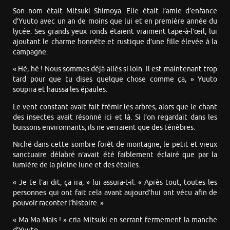
Son nom était Mitsuki Shimoya. Elle était l’amie d’enfance
d’Yuuto avec un an de moins que lui et en première année du
lycée. Ses grands yeux ronds étaient vraiment tape-à-l’œil, lui
ajoutant le charme honnête et rustique d’une fille élevée à la
campagne.
« Hé, hé ! Nous sommes déjà allés si loin. Il est maintenant trop
tard pour que tu dises quelque chose comme ça, » Yuuto
soupira et haussa les épaules.
Le vent constant avait fait frémir les arbres, alors que le chant
des insectes avait résonné ici et là. Si l’on regardait dans les
buissons environnants, ils ne verraient que des ténèbres.
Niché dans cette sombre forêt de montagne, le petit et vieux
sanctuaire délabré n’avait été faiblement éclairé que par la
lumière de la pleine lune et des étoiles.
« Je te l’ai dit, ça ira, » lui assura-t-il. « Après tout, toutes les
personnes qui ont fait cela avant aujourd’hui ont vécu afin de
pouvoir raconter l’histoire. »
« Ma-Ma-Mais ! » cria Mitsuki en serrant fermement la manche