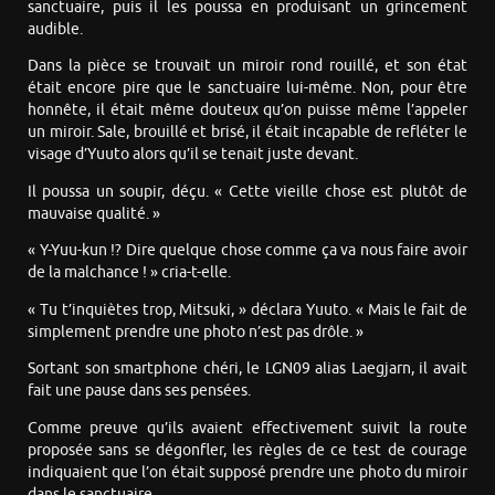
sanctuaire, puis il les poussa en produisant un grincement
audible.
Dans la pièce se trouvait un miroir rond rouillé, et son état
était encore pire que le sanctuaire lui-même. Non, pour être
honnête, il était même douteux qu’on puisse même l’appeler
un miroir. Sale, brouillé et brisé, il était incapable de refléter le
visage d’Yuuto alors qu’il se tenait juste devant.
Il poussa un soupir, déçu. « Cette vieille chose est plutôt de
mauvaise qualité. »
« Y-Yuu-kun !? Dire quelque chose comme ça va nous faire avoir
de la malchance ! » cria-t-elle.
« Tu t’inquiètes trop, Mitsuki, » déclara Yuuto. « Mais le fait de
simplement prendre une photo n’est pas drôle. »
Sortant son smartphone chéri, le LGN09 alias Laegjarn, il avait
fait une pause dans ses pensées.
Comme preuve qu’ils avaient effectivement suivit la route
proposée sans se dégonfler, les règles de ce test de courage
indiquaient que l’on était supposé prendre une photo du miroir
dans le sanctuaire.