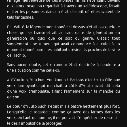
l’image merveilleuse de ces mondes infinis s’étendant devant
eux, alors lorsqu’on regardait à travers un kaléidoscope, faisait
entrer les personnes dans un état d’esprit où elles avaient de
tels fantasmes.
En réalité, la légende mentionnée ci-dessus n’était pas quelque
chose qui se transmettait au sanctuaire de génération en
génération ou quoi que ce soit du genre. C’était tout
simplement une rumeur qui avait commencé à circuler à un
moment donné parmi les habitants résidants proches de la ville
de Hachio.
Sans aucun doute, cette rumeur était destinée à conduire à
une situation comme celle-ci.
« Y-Yuu-kun, Yuu-kun, Yuu-kuuun ! Partons d’ici ! » La fille aux
yeux larmoyants qui marchait à côté d’Yuuto avait dit cela
d’une voix tremblante, tirant fermement sur la manche du
garçon.
Le cœur d’Yuuto Suoh s’était mis à battre nettement plus fort.
Lorsqu’elle le regardait comme ça avec des larmes dans les
yeux, en tant qu’homme, il ne pouvait s’empêcher de ressentir
le désir impulsif de la protéger.