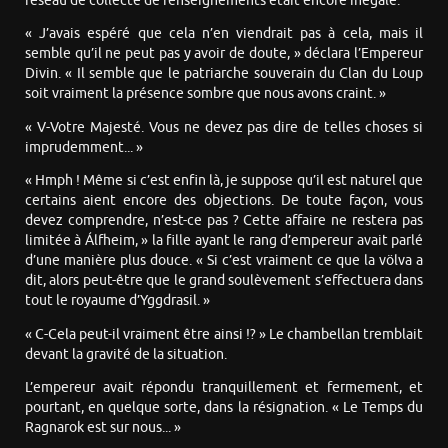
réseau de collecte de renseignements était encore inégalé.
« J’avais espéré que cela n’en viendrait pas à cela, mais il
semble qu’il ne peut pas y avoir de doute, » déclara l’Empereur
Divin. « Il semble que le patriarche souverain du Clan du Loup
soit vraiment la présence sombre que nous avons craint. »
« V-Votre Majesté. Vous ne devez pas dire de telles choses si
imprudemment... »
« Hmph ! Même si c’est enfin là, je suppose qu’il est naturel que
certains aient encore des objections. De toute façon, vous
devez comprendre, n’est-ce pas ? Cette affaire ne restera pas
limitée à Álfheim, » la fille ayant le rang d’empereur avait parlé
d’une manière plus douce. « Si c’est vraiment ce que la völva a
dit, alors peut-être que le grand soulèvement s’effectuera dans
tout le royaume d’Yggdrasil. »
« C-Cela peut-il vraiment être ainsi !? » Le chambellan tremblait
devant la gravité de la situation.
L’empereur avait répondu tranquillement et fermement, et
pourtant, en quelque sorte, dans la résignation. « Le Temps du
Ragnarok est sur nous... »