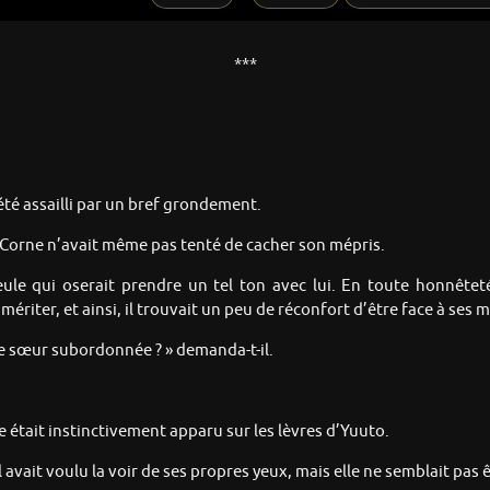
***
 été assailli par un bref grondement.
la Corne n’avait même pas tenté de cacher son mépris.
 seule qui oserait prendre un tel ton avec lui. En toute honnêtet
 mériter, et ainsi, il trouvait un peu de réconfort d’être face à ses
ite sœur subordonnée ? » demanda-t-il.
e était instinctivement apparu sur les lèvres d’Yuuto.
il avait voulu la voir de ses propres yeux, mais elle ne semblait pa