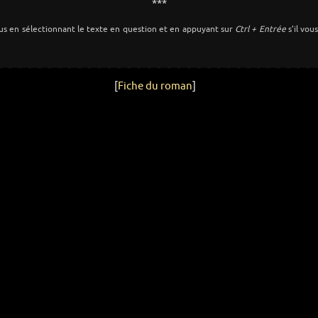
***
us en sélectionnant le texte en question et en appuyant sur
Ctrl + Entrée
s’il vou
[
Fiche du roman
]