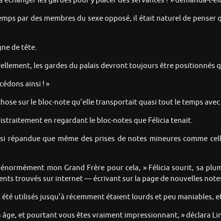
s échanger les gardes pour y placer des servantes ? » demanda-t-el
temps par des membres du sexe opposé, il était naturel de penser qu
igne de tête.
turellement, les gardes du palais devront toujours être positionnés 
cédons ainsi ! »
hose sur le bloc-note qu’elle transportait quasi tout le temps avec 
distraitement en regardant le bloc-notes que Félicia tenait.
éjà si répandue que même des prises de notes mineures comme celles
ie énormément mon Grand Frère pour cela, » Félicia sourit, sa p
ents trouvés sur internet — écrivant sur la page de nouvelles note
ent été utilisés jusqu’à récemment étaient lourds et peu maniables, 
 âge, et pourtant vous êtes vraiment impressionnant, » déclara Li