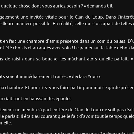
il quelque chose dont vous auriez besoin ? » demanda-t-il.
galement une invitée vitale pour le Clan du Loup. Dans l’intérêt d
eilleure manière possible. En réalité, celle qui s’occupait de telle
ait en fait une chambre d’amis présente dans un coin du palais. D’u
 été choisis et arrangés avec soin ! Le panier sur la table déborda
ins de raisin dans sa bouche, les mâchant alors qu’elle parlait. «
ents soient immédiatement traités, » déclara Yuuto.
de ma chambre. Et pourriez-vous faire partir pour moi ce garde prése
uto riait tout en haussant les épaules.
 devenir un membre à part entière du Clan du Loup ne soit pas réali
elle parlait. Il était au courant que le fait d’avoir tout le temps qu
r elle.