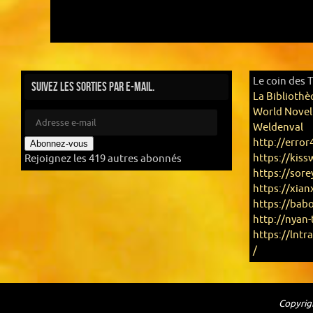
Le coin des 
Suivez les sorties par e-mail.
La Bibliothè
World Novel
Weldenval
http://error
Abonnez-vous
https://kis
Rejoignez les 419 autres abonnés
https://sor
https://xian
https://bab
http://nyan-
https://lnt
/
Copyrig