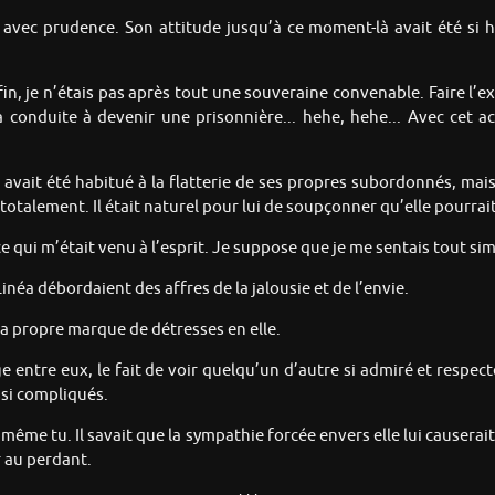
 avec prudence. Son attitude jusqu’à ce moment-là avait été si
la fin, je n’étais pas après tout une souveraine convenable. Faire l
 conduite à devenir une prisonnière... hehe, hehe... Avec cet acc
o avait été habitué à la flatterie de ses propres subordonnés, m
totalement. Il était naturel pour lui de soupçonner qu’elle pourrai
x ce qui m’était venu à l’esprit. Je suppose que je me sentais tout s
inéa débordaient des affres de la jalousie et de l’envie.
a propre marque de détresses en elle.
 entre eux, le fait de voir quelqu’un d’autre si admiré et respecté
ssi compliqués.
i même tu. Il savait que la sympathie forcée envers elle lui causerait
r au perdant.