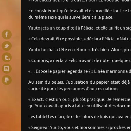
« Non, attendez ! J’ai trouvé. Pourriez-vous au moin
En considérant qu’elle avait été surveillée tout ce 
du même sexe qui la surveillerait à la place.
Yuuto jeta un coup d’œil à Félicia, et elle lui fit un s
« Cela devrait être possible, » déclara Félicia. « Na
Yuuto hocha la tête en retour. « Très bien. Alors, pro
« Compris, » déclara Félicia avant de noter quelque c
« ... Est-ce le papier légendaire ? » Linéa marmonna 
Au sein du palais, l’utilisation du papier était d
curiosité pour les personnes d’autres nations.
« Exact, c’est un outil plutôt pratique. Je remerc
qu’Yuuto avait appris à faire en utilisant des docum
Les tablettes d’argile et les blocs de bois qui avai
« Seigneur Yuuto, vous et moi sommes si proches en