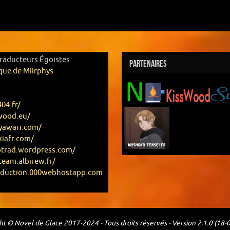
Traducteurs Égoistes
Partenaires
que de Miirphys
404.fr/
swood.eu/
eyawari.com/
xiafr.com/
otrad.wordpress.com/
team.albirew.fr/
raduction.000webhostapp.com
ht © Novel de Glace 2017-2024 - Tous droits réservés - Version 2.1.0 (18-