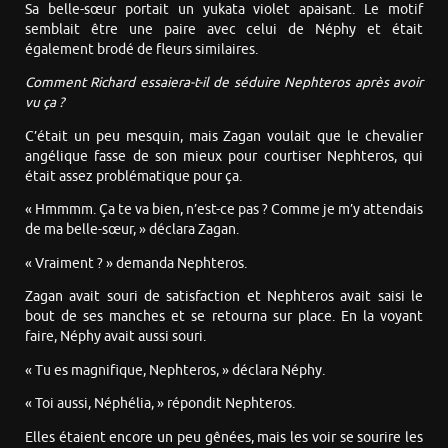
Sa belle-sœur portait un yukata violet apaisant. Le motif
semblait être une paire avec celui de Néphy et était
également brodé de fleurs similaires.
Comment Richard essaiera-t-il de séduire Nephteros après avoir
vu ça ?
C’était un peu mesquin, mais Zagan voulait que le chevalier
angélique fasse de son mieux pour courtiser Nephteros, qui
était assez problématique pour ça.
« Hmmmm. Ça te va bien, n’est-ce pas ? Comme je m’y attendais
de ma belle-sœur, » déclara Zagan.
« Vraiment ? » demanda Nephteros.
Zagan avait souri de satisfaction et Nephteros avait saisi le
bout de ses manches et se retourna sur place. En la voyant
faire, Néphy avait aussi souri.
« Tu es magnifique, Nephteros, » déclara Néphy.
« Toi aussi, Néphélia, » répondit Nephteros.
Elles étaient encore un peu gênées, mais les voir se sourire les