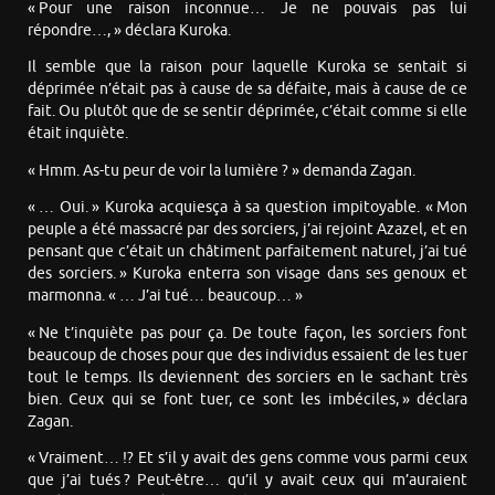
« Pour une raison inconnue… Je ne pouvais pas lui
répondre…, » déclara Kuroka.
Il semble que la raison pour laquelle Kuroka se sentait si
déprimée n’était pas à cause de sa défaite, mais à cause de ce
fait. Ou plutôt que de se sentir déprimée, c’était comme si elle
était inquiète.
« Hmm. As-tu peur de voir la lumière ? » demanda Zagan.
« … Oui. » Kuroka acquiesça à sa question impitoyable. « Mon
peuple a été massacré par des sorciers, j’ai rejoint Azazel, et en
pensant que c’était un châtiment parfaitement naturel, j’ai tué
des sorciers. » Kuroka enterra son visage dans ses genoux et
marmonna. « … J’ai tué… beaucoup… »
« Ne t’inquiète pas pour ça. De toute façon, les sorciers font
beaucoup de choses pour que des individus essaient de les tuer
tout le temps. Ils deviennent des sorciers en le sachant très
bien. Ceux qui se font tuer, ce sont les imbéciles, » déclara
Zagan.
« Vraiment… !? Et s’il y avait des gens comme vous parmi ceux
que j’ai tués ? Peut-être… qu’il y avait ceux qui m’auraient