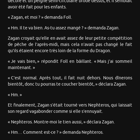
décoré et un peigne semi-circulaire brodé dessus, et il semblait
avoir été fait pour les enfants.
« Zagan, et moi ? » demanda Foll.
« Hm. Il te va bien. As-tu assez mangé ? » demanda Zagan.
Zagan croyait qu’elle en avait assez de leur petite compétition
de pêche de l’après-midi, mais cela n’avait pas changé le fait
qu’ils étaient encore très loin de la forme du Dragon.
« Je vais bien, » répondit Foll en bâillant. « Mais j’ai sommeil
maintenant. »
« C’est normal. Après tout, il fait nuit dehors. Nous dînerons
bientôt, donc tu pourras te coucher bientôt, » déclara Zagan.
« Hm. »
Et finalement, Zagan s’était tourné vers Nephteros, qui laissait
son regard vagabonder comme si elle s’ennuyait.
« Nephteros. Montre-moi le tien aussi, » déclara Zagan.
« Hm… Comment est-ce ? » demanda Nephteros.