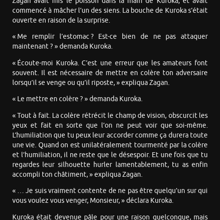
Zagan avait mis le poisson dans la main de Kuroka, et avait
commencé à mâcher l’un des siens. La bouche de Kuroka s’était
ouverte en raison de la surprise.
« Me remplir l’estomac ? Est-ce bien de ne pas attaquer
maintenant ? » demanda Kuroka.
« Écoute-moi Kuroka. C’est une erreur que les amateurs font
souvent. Il est nécessaire de mettre en colère ton adversaire
lorsqu’il se venge ou qu’il riposte, » expliqua Zagan.
« Le mettre en colère ? » demanda Kuroka.
« Tout à fait. La colère rétrécit le champ de vision, obscurcit les
yeux et fait en sorte que l’on ne peut voir que soi-même.
L’humiliation que tu peux leur accorder comme ça durera toute
une vie. Quand on est unilatéralement tourmenté par la colère
et l’humiliation, il ne reste que le désespoir. Et une fois que tu
regardes leur silhouette hurler lamentablement, tu as enfin
accompli ton châtiment, » expliqua Zagan.
« … Je suis vraiment contente de ne pas être quelqu’un sur qui
vous voulez vous venger, Monsieur, » déclara Kuroka.
Kuroka était devenue pâle pour une raison quelconque, mais