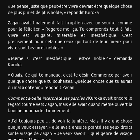
« Je pense juste que peut-être vivre devrait être quelque chose
de plus pur et de plus noble, » répondit Kuroka.
Zagan avait finalement fait irruption avec un sourire comme
pour la féliciter. « Regarde-moi ça. Tu comprends tout à fait.
Vivre est vulgaire, misérable et inesthétique. C’est
précisément pour cela que ceux qui font de leur mieux pour
vivre sont beaux et nobles. »
« Même si c’est inesthétique… est-ce noble ? » demanda
Kuroka.
« Ouais. Ce qui te manque, c’est le désir. Commence par avoir
quelque chose que tu souhaites. Quelque chose que tu aurais
du mal à obtenir, » répondit Zagan.
Comment a-t-elle interprété ses paroles ?
Kuroka avait encore le
regard tourné vers Zagan, mais elle avait quand même ouvert la
bouche pour parler timidement.
« J’ai toujours peur… de voir la lumière. Mais, il y a une chose
que je veux essayer, » elle avait ensuite pointé ses yeux droits
sur le visage de Zagan. « Je veux savoir… quel genre de visage
vous avez, Monsieur. »