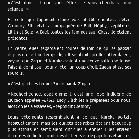
« C’est donc ici que vous étiez. Je vous cherchais, mon
seigneur. »
Et celle qui l’appelait d’une voix plutôt éhontée, c’était
Gremory. Elle était accompagnée de Foll, Néphy, Nephteros,
Lilith et Selphy. Bref, toutes les femmes sauf Chastille étaient
présentes.
En vérité, elles regardaient toutes de loin ce qui se passait
depuis un certain temps déjà. Il semblait qu’elles attendaient,
voyant que Zagan et Kuroka avaient une conversation sérieuse.
Faisant demi-tour pour y jeter un coup d’œil, Zagan plissa ses
sourcils.
« C’est quoi ces tenues ? » demanda Zagan.
« Keeheeheehee, apparemment c’est une robe indigène de
Liucaon appelée
yukata
. Lady Lilith les a préparées pour nous,
alors on les a essayées, » répondit Gremory.
Leurs vêtements ressemblaient à ce que Kuroka portait
habituellement, mais les ourlets des robes étaient beaucoup
plus étroits et semblaient difficiles à enfiler. Elles étaient
décorées de belles broderies de fleurs et de papillons et autres,