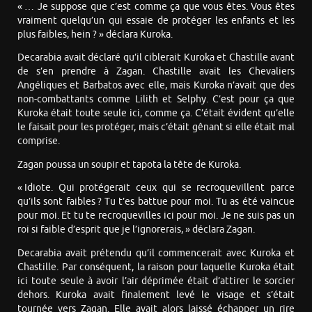
« … Je suppose que c’est comme ça que vous êtes. Vous êtes
vraiment quelqu’un qui essaie de protéger les enfants et les
plus faibles, hein ? » déclara Kuroka.
Decarabia avait déclaré qu’il ciblerait Kuroka et Chastille avant
de s’en prendre à Zagan. Chastille avait les Chevaliers
Angéliques et Barbatos avec elle, mais Kuroka n’avait que des
non-combattants comme Lilith et Selphy. C’est pour ça que
Kuroka était toute seule ici, comme ça. C’était évident qu’elle
le faisait pour les protéger, mais c’était gênant si elle était mal
comprise.
Zagan poussa un soupir et tapota la tête de Kuroka.
« Idiote. Qui protégerait ceux qui se recroquevillent parce
qu’ils sont faibles ? Tu t’es battue pour moi. Tu as été vaincue
pour moi. Et tu te recroquevilles ici pour moi. Je ne suis pas un
roi si faible d’esprit que je l’ignorerais, » déclara Zagan.
Decarabia avait prétendu qu’il commencerait avec Kuroka et
Chastille. Par conséquent, la raison pour laquelle Kuroka était
ici toute seule à avoir l’air déprimée était d’attirer le sorcier
dehors. Kuroka avait finalement levé le visage et s’était
tournée vers Zagan. Elle avait alors laissé échapper un rire