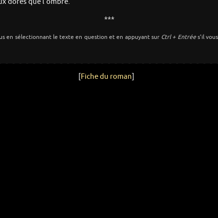
eux dorés que l’ombre.
***
us en sélectionnant le texte en question et en appuyant sur
Ctrl + Entrée
s’il vou
[
Fiche du roman
]