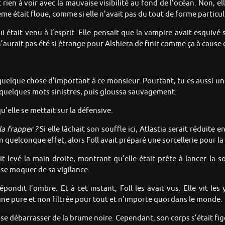
it rien à voir avec la mauvaise visibilité au fond de l’océan. Non, 
e était floue, comme si elle n’avait pas du tout de forme particul
ui était venu à l’esprit. Elle pensait que la vampire avait esquiv
l n’aurait pas été si étrange pour Alshiera de finir comme ça à caus
lé quelque chose d’important à ce monsieur. Pourtant, tu es aussi 
uelques mots sinistres, puis gloussa sauvagement.
’elle se mettait sur la défensive.
la frapper ?
Si elle lâchait son souffle ici, Atlastia serait réduite
n quelconque effet, alors Foll avait préparé une sorcellerie pour la 
avait levé la main droite, montrant qu’elle était prête à lancer la
se moquer de sa vigilance.
répondit l’ombre. Et à cet instant, Foll les avait vus. Elle vit le
aine pure et non filtrée pour tout et n’importe quoi dans le monde.
 se débarrasser de la brume noire. Cependant, son corps s’était fig