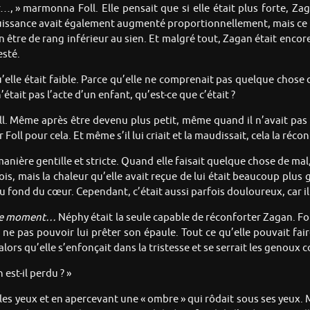
 » marmonna Foll. Elle pensait que si elle était plus forte, Zag
puissance avait également augmenté proportionnellement, mais ce n’é
n être de rang inférieur au sien. Et malgré tout, Zagan était encore
esté.
u’elle était faible. Parce qu’elle ne comprenait pas quelque chose d
’était pas l’acte d’un enfant, qu’est-ce que c’était ?
ll. Même après être devenu plus petit, même quand il n’avait pas
oll pour cela. Et même s’il lui criait et la maudissait, cela la récon
e manière gentille et stricte. Quand elle faisait quelque chose de mal, 
 mois, mais la chaleur qu’elle avait reçue de lui était beaucoup plu
 fond du cœur. Cependant, c’était aussi parfois douloureux, car il ne
n ce moment…
Néphy était la seule capable de réconforter Zagan. Fol
e pas pouvoir lui prêter son épaule. Tout ce qu’elle pouvait faire,
 alors qu’elle s’enfonçait dans la tristesse et se serrait les genoux 
est-il perdu ? »
les yeux et en apercevant une « ombre » qui rôdait sous ses yeux. M