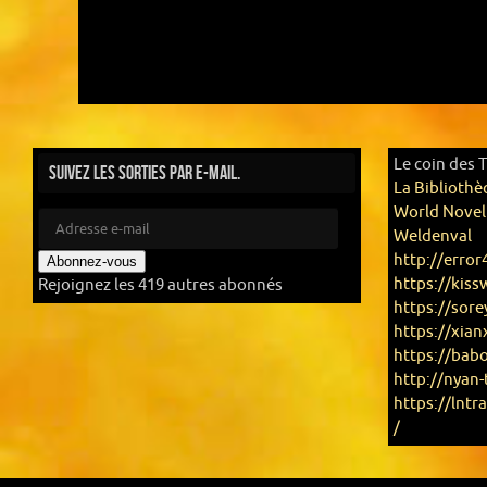
Le coin des 
Suivez les sorties par e-mail.
La Bibliothè
World Novel
Weldenval
http://error
Abonnez-vous
https://kis
Rejoignez les 419 autres abonnés
https://sor
https://xian
https://bab
http://nyan-
https://lnt
/