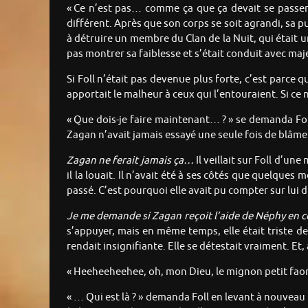
« Ce n’est pas… comme ça que ça devait se passer…,
différent. Après que son corps se soit agrandi, sa 
à détruire un membre du Clan de la Nuit, qui était u
pas montrer sa faiblesse et s’était conduit avec maj
Si Foll n’était pas devenue plus forte, c’est parce q
apportait le malheur à ceux qui l’entouraient. Si ce n
« Que dois-je faire maintenant… ? » se demanda Fo
Zagan n’avait jamais essayé une seule fois de blâmer F
Zagan ne ferait jamais ça…
Il veillait sur Foll d’un
il la louait. Il n’avait été à ses côtés que quelques
passé. C’est pourquoi elle avait pu compter sur lui du
Je me demande si Zagan reçoit l’aide de Néphy e
s’appuyer, mais en même temps, elle était triste de n
rendait insignifiante. Elle se détestait vraiment. Et,
« Heeheeheehee, oh, mon Dieu, le mignon petit faon 
« … Qui est là ? » demanda Foll en levant à nouveau 