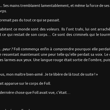
s…
Ses mains tremblaient lamentablement, et même la force de ses 
orps.
renait pas du tout ce qui se passait.
bitent ce monde sont des voleurs. Ils l’ont trahi, lui ont arraché
t ce qui restait de son corps… Ce sont des criminels qui le to
…
peur ?
Foll commença enfin à comprendre pourquoi elle perdait 
le ressentait maintenant une peur telle qu’elle perdait sa voix. Le
s larmes aux yeux. Une langue rouge était sortie de l’ombre, puis s
s, mon maître bien-aimé. Je te libère de là tout de suite ! »
t apparue sur le corps de Foll.
 dernière chose que Foll avait vue, c’était…