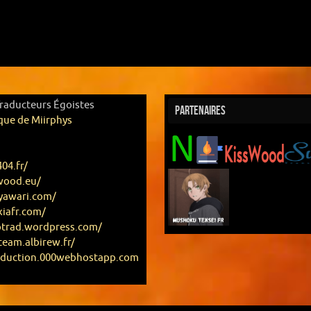
Traducteurs Égoistes
Partenaires
que de Miirphys
404.fr/
swood.eu/
eyawari.com/
xiafr.com/
otrad.wordpress.com/
team.albirew.fr/
raduction.000webhostapp.com