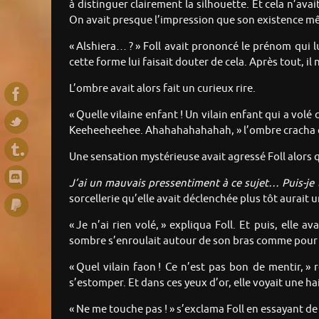
à distinguer clairement la silhouette. Et cela n’ava
On avait presque l’impression que son existence mêm
« Alshiera… ? » Foll avait prononcé le prénom qui l
cette forme lui faisait douter de cela. Après tout, i
L’ombre avait alors fait un curieux rire.
« Quelle vilaine enfant ! Un vilain enfant qui a vo
Keeheeheehee. Ahahahahahahah, » l’ombre cracha q
Une sensation mystérieuse avait agressé Foll alors qu
J’ai un mauvais pressentiment à ce sujet… Puis-je 
sorcellerie qu’elle avait déclenchée plus tôt aurait u
« Je n’ai rien volé, » expliqua Foll. Et puis, elle 
sombre s’enroulait autour de son bras comme pour 
« Quel vilain faon ! Ce n’est pas bon de mentir, » 
s’estomper. Et dans ces yeux d’or, elle voyait une h
« Ne me touche pas ! » s’exclama Foll en essayant de