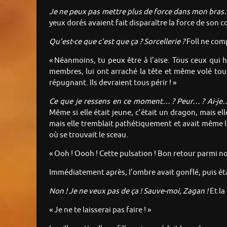
Je ne peux pas mettre plus de force dans mon bra
yeux dorés avaient fait disparaître la force de son c
Qu’est-ce que c’est que ça ? Sorcellerie ?
Foll ne comp
« Néanmoins, tu peux être à l’aise. Tous ceux qui ha
membres, lui ont arraché la tête et même volé tou
répugnant. Ils devraient tous périr ! »
Ce que je ressens en ce moment… ?
Peur…
?
Ai-je
Même si elle était jeune, c’était un dragon, mais el
mais elle tremblait pathétiquement et avait même le
où se trouvait le sceau.
« Ooh ! Oooh ! Cette pulsation ! Bon retour parmi nou
Immédiatement après, l’ombre avait gonflé, puis étai
Non ! Je ne veux pas de ça ! Sauve-moi, Zagan !
Et la
« Je ne te laisserai pas faire ! »