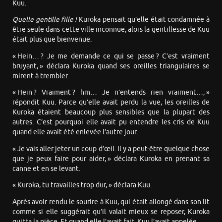
Kuu.
Quelle gentille fille !
Kuroka pensait qu’elle était condamnée à
être seule dans cette ville inconnue, alors la gentillesse de Kuu
était plus que bienvenue.
« Hein… ? Je me demande ce qui se passe ? C’est vraiment
bruyant, » déclara Kuroka quand ses oreilles triangulaires se
mirent à trembler.
« Hein ? Vraiment ? hm… Je n’entends rien vraiment…, »
répondit Kuu. Parce qu’elle avait perdu la vue, les oreilles de
Kuroka étaient beaucoup plus sensibles que la plupart des
autres. C’est pourquoi elle avait pu entendre les cris de Kuu
quand elle avait été enlevée l’autre jour.
« Je vais aller jeter un coup d’œil. Il y a peut-être quelque chose
que je peux faire pour aider, » déclara Kuroka en prenant sa
canne et en se levant.
« Kuroka, tu travailles trop dur, » déclara Kuu.
Après avoir rendu le sourire à Kuu, qui était allongé dans son lit
comme si elle suggérait qu’il valait mieux se reposer, Kuroka
quitta la pièce. Et quand elle l’avait fait, Kuu l’avait appelée.