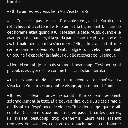
Kuroka.
« Oh, tu aimes les vieux, hein !? » s’exclama Kuu.
« … Ce n’est pas le cas. Probablement, » dit Kuroka, en
réfléchissant à cette idée. Elle aimait la façon dont la main de
cet homme était quand il lui caressait la tête. Aussi, quand elle
avait peur de marcher, il la guida par la main. De plus, quand elle
avait finalement appris à s’occuper d’elle, il lui avait offert une
canne comme cadeau. Pourtant, malgré tout cela, il semblait
un peu naïf d’appeler la chaleur qu’elle recevait de lui amour.
« Honnêtement, je l’aimais vraiment beaucoup. C’est pourquoi
je voulais essayer d’être comme lui…, » déclara Kuroka.
« C’est vraiment de l’amour ! Tu devrais te confesser ! »
s’exclama Kuu en se couvrant le visage, apparemment émue.
« Il est… déjà mort, » répondit Kuroka en secouant
solennellement la tête. Elle pouvait dire que Kuu s’était raidie
en disant ça. L’espérance de vie des Chevaliers angéliques était
courte. Des sorciers aux monstres, en passant par les guerres,
ils avaient beaucoup trop d’ennemis. Leurs vies étaient
remplies de batailles constantes. Franchement, cet homme