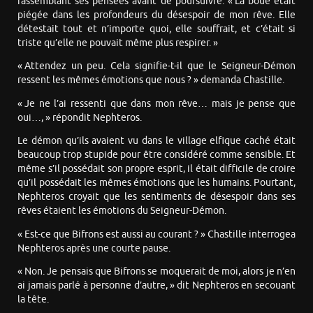
rassemblant ses pensées avant de poursuivre. « La boue était
piégée dans les profondeurs du désespoir de mon rêve. Elle
détestait tout et n’importe quoi, elle souffrait, et c’était si
triste qu’elle ne pouvait même plus respirer. »
« Attendez un peu. Cela signifie-t-il que le Seigneur-Démon
ressent les mêmes émotions que nous ? » demanda Chastille.
« Je ne l’ai ressenti que dans mon rêve… mais je pense que
oui…, » répondit Nephteros.
Le démon qu’ils avaient vu dans le village elfique caché était
beaucoup trop stupide pour être considéré comme sensible. Et
même s’il possédait son propre esprit, il était difficile de croire
qu’il possédait les mêmes émotions que les humains. Pourtant,
Nephteros croyait que les sentiments de désespoir dans ses
rêves étaient les émotions du Seigneur-Démon.
« Est-ce que Bifrons est aussi au courant ? » Chastille interrogea
Nephteros après une courte pause.
« Non. Je pensais que Bifrons se moquerait de moi, alors je n’en
ai jamais parlé à personne d’autre, » dit Nephteros en secouant
la tête.