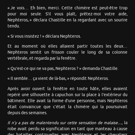
« Je vois… Eh bien, merci. Cette chimère est peut-être trop
pour moi seule. S’il vous plaît, prêtez-moi votre aide,
Nephteros, » déclara Chastille en la regardant avec un sourire
tendu.
« Si vous insistez ! » déclara Nephteros.
Et au moment où elles allaient partir toutes les deux…
Nephteros sentit un frisson couler le long de sa colonne
vertébrale, et regarda par la fenêtre.
« Qu’est-ce qui ne va pas, Nephteros ? » demanda Chastille.
« Il semble… ça vient de là-bas, » répondit Nephteros.
Après avoir ouvert la fenêtre en toute hâte, elles avaient
repéré une silhouette à capuchon sur la place à l’extérieur du
bâtiment. Elle avait la forme d’une personne, mais Nephteros
était convaincue que c’était la chimère qui la poursuivait
depuis des semaines.
Il n’y a pas de malentendu sur cette sensation de malaise…,
la
robe avait perdu sa signification en tant que manteau à cause
des batailles continuelles avec Nephteros et les chevaliers