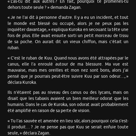
« L’as-tu dit aux autres ? En fait, pourquoi te promènes-tu
dehors toute seule ? » demanda Zagan.
« Je ne l’ai dit à personne d’autre. Il y a eu un incident, et tout
le monde est blessé ou occupé, alors je ne peux pas les
inquiéter davantage, » expliqua Kuroka en secouant la tête une
fois de plus. Elle avait ensuite sorti un petit morceau de tissu
de sa poche. On aurait dit un vieux chiffon, mais c’était un
ruban.
« C’est le ruban de Kuu. Quand nous avons été attrapées par le
canus, elle l’a enroulé autour de ma blessure. Ma vue est
mauvaise, mais mes oreilles et mon nez sont bons, alors j’ai
pensé que je pourrais peut-être suivre Kuu par son odeur…, »
déclara Kuroka.
Ils n’étaient pas au niveau des canus ou des lycans, mais on
disait que les tabaxis avaient un bien meilleur odorat que les
humains. Dans le cas de Kuroka, son odorat avait probablement
été amplifié en raison de sa perte de vision.
« Tu l’as sauvée et amenée en lieu sûr, alors pourquoi cela s’est-
il produit… ? Je ne pense pas que Kuu se serait enfuie toute
seule, » déclara Zagan.