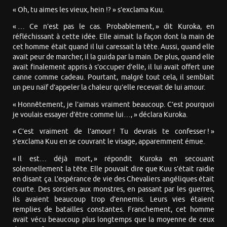
« Oh, tu aimes les vieux, hein !? » s’exclama Kuu.
« … Ce n’est pas le cas. Probablement, » dit Kuroka, en
réfléchissant à cette idée. Elle aimait la façon dont la main de
cet homme était quand il lui caressait la tête. Aussi, quand elle
avait peur de marcher, il la guida par la main. De plus, quand elle
avait finalement appris à s’occuper d’elle, il lui avait offert une
canne comme cadeau. Pourtant, malgré tout cela, il semblait
un peu naïf d’appeler la chaleur qu’elle recevait de lui amour.
« Honnêtement, je l’aimais vraiment beaucoup. C’est pourquoi
je voulais essayer d’être comme lui…, » déclara Kuroka.
« C’est vraiment de l’amour ! Tu devrais te confesser ! »
s’exclama Kuu en se couvrant le visage, apparemment émue.
« Il est… déjà mort, » répondit Kuroka en secouant
solennellement la tête. Elle pouvait dire que Kuu s’était raidie
en disant ça. L’espérance de vie des Chevaliers angéliques était
courte. Des sorciers aux monstres, en passant par les guerres,
ils avaient beaucoup trop d’ennemis. Leurs vies étaient
remplies de batailles constantes. Franchement, cet homme
avait vécu beaucoup plus longtemps que la moyenne de ceux