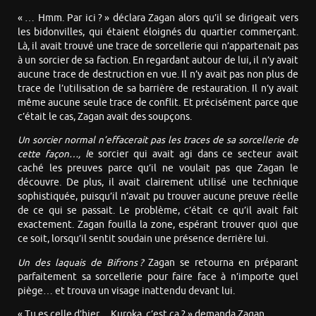
« … Hmm. Par ici ? » déclara Zagan alors qu’il se dirigeait vers
les bidonvilles, qui étaient éloignés du quartier commerçant.
Là, il avait trouvé une trace de sorcellerie qui n’appartenait pas
à un sorcier de sa faction. En regardant autour de lui, il n’y avait
aucune trace de destruction en vue. Il n’y avait pas non plus de
trace de l’utilisation de sa barrière de restauration. Il n’y avait
même aucune seule trace de conflit. Et précisément parce que
c’était le cas, Zagan avait des soupçons.
Un sorcier normal n’effacerait pas les traces de sa sorcellerie de
cette façon…, l
e sorcier qui avait agi dans ce secteur avait
caché les preuves parce qu’il ne voulait pas que Zagan le
découvre. De plus, il avait clairement utilisé une technique
sophistiquée, puisqu’il n’avait pu trouver aucune preuve réelle
de ce qui se passait. Le problème, c’était ce qu’il avait fait
exactement. Zagan fouilla la zone, espérant trouver quoi que
ce soit, lorsqu’il sentit soudain une présence derrière lui.
Un des laquais de Bifrons ?
Zagan se retourna en préparant
parfaitement sa sorcellerie pour faire face à n’importe quel
piège… et trouva un visage inattendu devant lui.
« Tu es celle d’hier… Kuroka, c’est ça ? » demanda Zagan.