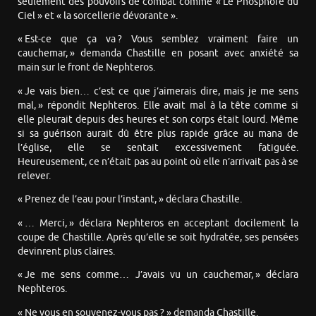
seulement des pouvoirs de combat comme « Le Phosphore du
Ciel » et « la sorcellerie dévorante ».
« Est-ce que ça va ? Vous semblez vraiment faire un
cauchemar, » demanda Chastille en posant avec anxiété sa
main sur le front de Nephteros.
« Je vais bien… c’est ce que j’aimerais dire, mais je me sens
mal, » répondit Nephteros. Elle avait mal à la tête comme si
elle pleurait depuis des heures et son corps était lourd. Même
si sa guérison aurait dû être plus rapide grâce au mana de
l’église, elle se sentait excessivement fatiguée.
Heureusement, ce n’était pas au point où elle n’arrivait pas à se
relever.
« Prenez de l’eau pour l’instant, » déclara Chastille.
« … Merci, » déclara Nephteros en acceptant docilement la
coupe de Chastille. Après qu’elle se soit hydratée, ses pensées
devinrent plus claires.
« Je me sens comme… J’avais vu un cauchemar, » déclara
Nephteros.
« Ne vous en souvenez-vous pas ? » demanda Chastille.