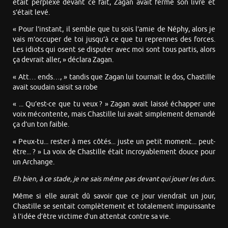
était perplexe devant ce fait, Zagan avait fermé son livre et
s’était levé.
« Pour l’instant, il semble que tu sois l’amie de Néphy, alors je
vais m’occuper de toi jusqu’à ce que tu reprennes des forces.
Les idiots qui osent se disputer avec moi sont tous partis, alors
ça devrait aller, » déclara Zagan.
« Att… ends…, » tandis que Zagan lui tournait le dos, Chastille
avait soudain saisit sa robe
« ... Qu’est-ce que tu veux ? » Zagan avait laissé échapper une
voix mécontente, mais Chastille lui avait simplement demandé
ça d’un ton faible.
« Peux-tu... rester à mes côtés... juste un petit moment... peut-
être... ? » La voix de Chastille était incroyablement douce pour
un Archange.
Eh bien, à ce stade, je ne sais même pas devant qui jouer les durs.
Même si elle aurait dû savoir que ce jour viendrait un jour,
Chastille se sentait complètement et totalement impuissante
à l’idée d’être victime d’un attentat contre sa vie.