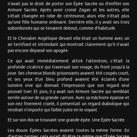
n’avait pas le droit de porter son Épée Sacrée ou d’enfiler son
Armure Sacrée. Après avoir croisé Zagan et les autres, elle
s’était changée en robe de cérémonie, alors elle n’était plus
qu’une fille humaine ordinaire. Derrière elle, il y avait ses trois
subordonnés qui se tenaient debout, comme d’habitude.
Et le Chevalier Angélique devant elle était un homme avec un
air terrifiant et intimidant qui montrait clairement qu’il n’avait
pas encore dépassé son apogée.
Ce qui avait immédiatement attiré l’attention, c’était la
profonde cicatrice qui traversait son visage, du front jusqu’à la
joue. Ses cheveux blonds grisonnants avaient été coupés court,
et ses yeux d’un bleu profond avaient été éclairés d’une
lumière vive qui donnait l’impression que son regard seul
pouvait tuer. Et puis, il y avait son Armure Sacrée qui semblait
serrée autour de sa grande carrure. Avec sa mâchoire épaisse et
son nez finement ciselé, il présentait un regard diabolique qui
rendrait n’importe qui faible juste en le voyant.
Et sur son dos se trouvant une grande épée. Une Épée Sacrée.
Les douze Épées Sacrées avaient toutes la même forme. En
d’autres termes, cela aurait dû être la même que l’Épée Sacrée