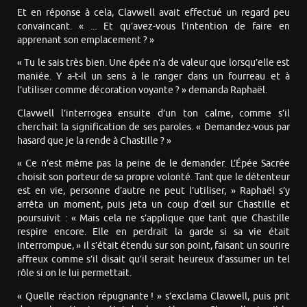
Et en réponse à cela, Clavwell avait effectué un regard peu
convaincant. « ... Et qu’avez-vous l’intention de faire en
apprenant son emplacement ? »
« Tu le sais très bien. Une épée n’a de valeur que lorsqu’elle est
maniée. Y a-t-il un sens à le ranger dans un fourreau et à
l’utiliser comme décoration voyante ? » demanda Raphaël.
Clavwell l’interrogea ensuite d’un ton calme, comme s’il
cherchait la signification de ses paroles. « Demandez-vous par
hasard que je la rende à Chastille ? »
« Ce n’est même pas la peine de le demander. L’Épée Sacrée
choisit son porteur de sa propre volonté. Tant que le détenteur
est en vie, personne d’autre ne peut l’utiliser, » Raphaël s’y
arrêta un moment, puis jeta un coup d’œil sur Chastille et
poursuivit : « Mais cela ne s’applique que tant que Chastille
respire encore. Elle en perdrait la garde si sa vie était
interrompue, » il s’était étendu sur son point, faisant un sourire
affreux comme s’il disait qu’il serait heureux d’assumer un tel
rôle si on le lui permettait.
« Quelle réaction répugnante ! » s’exclama Clavwell, puis prit