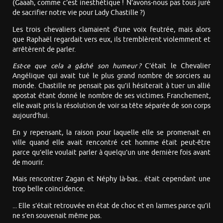
(Gaaah, comme c’est inesthétique ! N’avons-nous pas tous juré
de sacrifier notre vie pour Lady Chastille ?)
Les trois chevaliers clamaient d’une voix feutrée, mais alors
que Raphaël regardait vers eux, ils tremblèrent violemment et
arrêtèrent de parler.
Est-ce que cela a gâché son humeur ?
C’était le Chevalier
Angélique qui avait tué le plus grand nombre de sorciers au
monde. Chastille ne pensait pas qu’il hésiterait à tuer un allié
apostat étant donné le nombre de ses victimes. Franchement,
elle avait pris la résolution de voir sa tête séparée de son corps
aujourd’hui.
En y repensant, la raison pour laquelle elle se promenait en
ville quand elle avait rencontré cet homme était peut-être
parce qu’elle voulait parler à quelqu’un une dernière fois avant
de mourir.
Mais rencontrer Zagan et Néphy là-bas... était cependant une
trop belle coïncidence.
... Elle s’était retrouvée en état de choc et en larmes parce qu’il
ne s’en souvenait même pas.