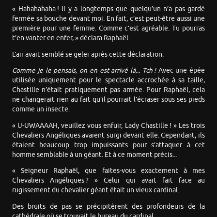
« Hahahahaha ! Il y a longtemps que quelqu’un n’a pas gardé
fermée sa bouche devant moi. En fait, c’est peut-être aussi une
première pour une femme. Comme c’est agréable. Tu pourras
t’en vanter en enfer, » déclara Raphaël.
L’air avait semblé se geler après cette déclaration.
Comme je le pensais, on en est arrivé là... Tch !
Avec une épée
utilisée uniquement pour le spectacle accrochée à sa taille,
Chastille n’était pratiquement pas armée. Pour Raphaël, cela
ne changerait rien au fait qu’il pourrait l’écraser sous ses pieds
comme un insecte.
« U-UWAAAAH, veuillez vous enfuir, Lady Chastille ! » Les trois
Chevaliers Angéliques avaient surgi devant elle. Cependant, ils
étaient beaucoup trop impuissants pour s’attaquer à cet
homme semblable à un géant. Et à ce moment précis...
« Seigneur Raphaël, que faites-vous exactement à mes
Chevaliers Angéliques ? » Celui qui avait fait face au
rugissement du chevalier géant était un vieux cardinal.
Des bruits de pas se précipitèrent des profondeurs de la
cathédrale où se trouvait le bureau du cardinal.