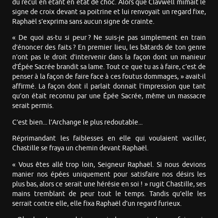
du recul en étant en état de choc. Alors que Clavwell mimait le
signe de croix devant sa poitrine et lui renvoyait un regard fixe,
Raphaël s’exprima sans aucun signe de crainte.
« De quoi as-tu si peur ? Ne suis-je pas simplement en train
d’énoncer des faits ? En premier lieu, les bâtards de ton genre
n’ont pas le droit d’intervenir dans la façon dont un manieur
d’Épée Sacrée brandit sa lame. Tout ce que tu as à faire, c’est de
penser à la façon de faire face à ces foutus dommages, » avait-il
affirmé. La façon dont il parlait donnait l’impression que tant
qu’on était reconnu par une Épée Sacrée, même un massacre
serait permis.
C’est bien... l’Archange le plus redoutable...
Réprimandant les faiblesses en elle qui voulaient vaciller,
Chastille se fraya un chemin devant Raphaël.
« Vous êtes allé trop loin, Seigneur Raphaël. Si nous devions
manier nos épées uniquement pour satisfaire nos désirs les
plus bas, alors ce serait une hérésie en soi ! » rugit Chastille, ses
mains tremblant de peur tout le temps. Tandis qu’elle les
serrait contre elle, elle fixa Raphaël d’un regard furieux.