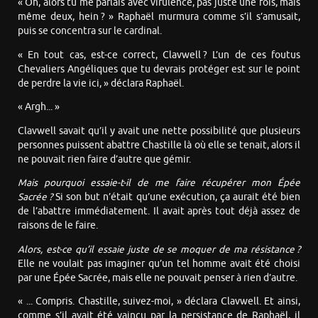
« Oh, alors tu me parlais avec virulence, pas juste une fois, mais
même deux, hein ? » Raphaël murmura comme s’il s’amusait,
puis se concentra sur le cardinal.
« En tout cas, est-ce correct, Clavwell ? L’un de ces foutus
Chevaliers Angéliques que tu devrais protéger est sur le point
de perdre la vie ici, » déclara Raphaël.
« Argh... »
Clavwell savait qu’il y avait une nette possibilité que plusieurs
personnes puissent abattre Chastille là où elle se tenait, alors il
ne pouvait rien faire d’autre que gémir.
Mais pourquoi essaie-t-il de me faire récupérer mon Épée
Sacrée ?
Si son but n’était qu’une exécution, ça aurait été bien
de l’abattre immédiatement. Il avait après tout déjà assez de
raisons de le faire.
Alors, est-ce qu’il essaie juste de se moquer de ma résistance ?
Elle ne voulait pas imaginer qu’un tel homme avait été choisi
par une Épée Sacrée, mais elle ne pouvait penser à rien d’autre.
« ... Compris. Chastille, suivez-moi, » déclara Clavwell. Et ainsi,
comme s’il avait été vaincu par la persistance de Raphaël, il