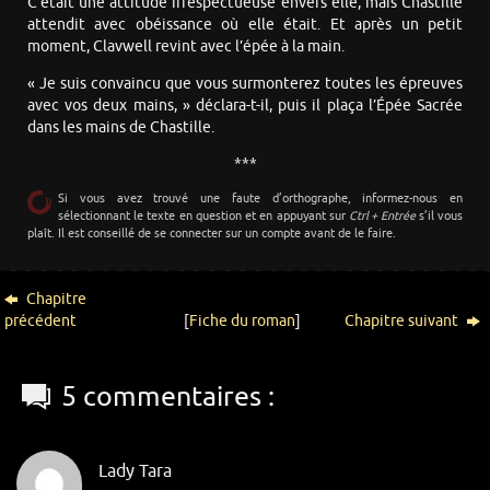
C’était une attitude irrespectueuse envers elle, mais Chastille
attendit avec obéissance où elle était. Et après un petit
moment, Clavwell revint avec l’épée à la main.
« Je suis convaincu que vous surmonterez toutes les épreuves
avec vos deux mains, » déclara-t-il, puis il plaça l’Épée Sacrée
dans les mains de Chastille.
***
Si vous avez trouvé une faute d’orthographe, informez-nous en
sélectionnant le texte en question et en appuyant sur
Ctrl + Entrée
s’il vous
plaît. Il est conseillé de se connecter sur un compte avant de le faire.
Chapitre
précédent
[
Fiche du roman
]
Chapitre suivant
5 commentaires :
Lady Tara