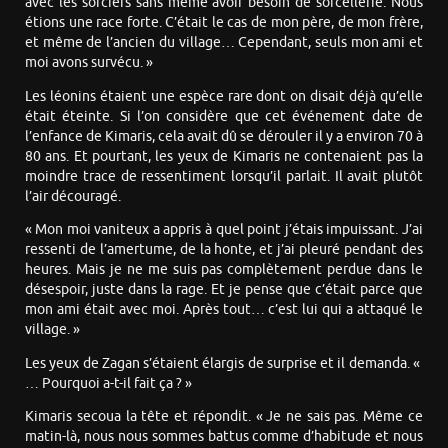
avec les sorciers sans même avoir besoin de sorcellerie. Nous
étions une race forte. C’était le cas de mon père, de mon frère,
et même de l’ancien du village… Cependant, seuls mon ami et
moi avons survécu. »
Les léonins étaient une espèce rare dont on disait déjà qu’elle
était éteinte. Si l’on considère que cet événement date de
l’enfance de Kimaris, cela avait dû se dérouler il y a environ 70 à
80 ans. Et pourtant, les yeux de Kimaris ne contenaient pas la
moindre trace de ressentiment lorsqu’il parlait. Il avait plutôt
l’air découragé.
« Mon moi vaniteux a appris à quel point j’étais impuissant. J’ai
ressenti de l’amertume, de la honte, et j’ai pleuré pendant des
heures. Mais je ne me suis pas complètement perdue dans le
désespoir, juste dans la rage. Et je pense que c’était parce que
mon ami était avec moi. Après tout… c’est lui qui a attaqué le
village. »
Les yeux de Zagan s’étaient élargis de surprise et il demanda. «
… Pourquoi a-t-il fait ça ? »
Kimaris secoua la tête et répondit. « Je ne sais pas. Même ce
matin-là, nous nous sommes battus comme d’habitude et nous