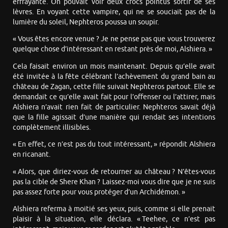
effrayante. On pouvait voir deux crocs pointus sortir de ses
lèvres. En voyant cette vampire, qui ne se souciait pas de la
lumière du soleil, Nephteros poussa un soupir.
« Vous êtes encore venue ? Je ne pense pas que vous trouverez
quelque chose d’intéressant en restant près de moi, Alshiera. »
Cela faisait environ un mois maintenant. Depuis qu’elle avait
été invitée à la fête célébrant l’achèvement du grand bain au
château de Zagan, cette fille suivait Nephteros partout. Elle se
demandait ce qu’elle avait fait pour l’offenser ou l’attirer, mais
Alshiera n’avait rien fait de particulier. Nephteros savait déjà
que la fille agissait d’une manière qui rendait ses intentions
complètement illisibles.
« En effet, ce n’est pas du tout intéressant, » répondit Alshiera
en ricanant.
« Alors, que diriez-vous de retourner au château ? N’êtes-vous
pas la cible de Shere Khan ? Laissez-moi vous dire que je ne suis
pas assez forte pour vous protéger d’un Archidémon. »
Alshiera referma à moitié ses yeux, puis, comme si elle prenait
plaisir à la situation, elle déclara. « Teehee, ce n’est pas