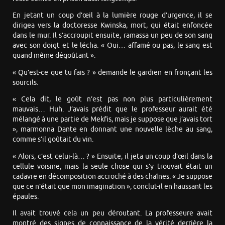
En jetant un coup d’œil à la lumière rouge d’urgence, il se
dirigea vers la doctoresse Kwinska, mort, qui était enfoncée
dans le mur. Il s’accroupit ensuite, ramassa un peu de son sang
avec son doigt et le lécha. « Oui… affamé ou pas, le sang est
quand même dégoûtant ».
« Qu’est-ce que tu fais ? » demande le gardien en fronçant les
sourcils.
« Cela dit, le goût n’est pas non plus particulièrement
mauvais… Huh. J’avais prédit que le professeur aurait été
mélangé à une partie de Mekfis, mais je suppose que j’avais tort
», marmonna Dante en donnant une nouvelle lèche au sang,
comme s’il goûtait du vin.
« Alors, c’est celui-là… ? » Ensuite, il jeta un coup d’œil dans la
cellule voisine, mais la seule chose qui s’y trouvait était un
cadavre en décomposition accroché à des chaînes. « Je suppose
que ce n’était que mon imagination », conclut-il en haussant les
épaules.
Il avait trouvé cela un peu déroutant. La professeure avait
montré des signes de connaissance de la vérité derrière la