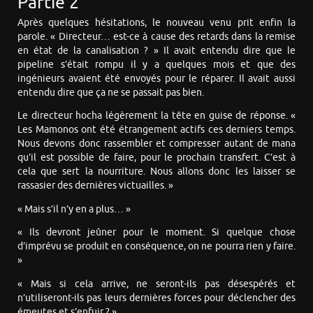
Partie 2
Après quelques hésitations, le nouveau venu prit enfin la
parole. « Directeur… est-ce à cause des retards dans la remise
en état de la canalisation ? » Il avait entendu dire que le
pipeline s’était rompu il y a quelques mois et que des
ingénieurs avaient été envoyés pour le réparer. Il avait aussi
entendu dire que ça ne se passait pas bien.
Le directeur hocha légèrement la tête en guise de réponse. «
Les Mamonos ont été étrangement actifs ces derniers temps.
Nous devons donc rassembler et compresser autant de mana
qu’il est possible de faire, pour le prochain transfert. C’est à
cela que sert la nourriture. Nous allons donc les laisser se
rassasier des dernières victuailles. »
« Mais s’il n’y en a plus… »
« Ils devront jeûner pour le moment. Si quelque chose
d’imprévu se produit en conséquence, on ne pourra rien y faire.
»
« Mais si cela arrive, ne seront-ils pas désespérés et
n’utiliseront-ils pas leurs dernières forces pour déclencher des
émeutes et s’enfuir ? »