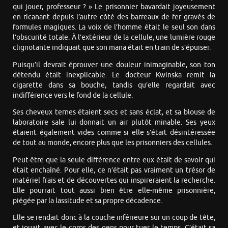
qui jouer, professeur ? » Le prisonnier bavardait joyeusement
en ricanant depuis l’autre côté des barreaux de fer gravés de
formules magiques. La voix de l’homme était le seul son dans
l’obscurité totale. À l’extérieur de la cellule, une lumière rouge
clignotante indiquait que son mana était en train de s’épuiser.
Puisqu’il devrait éprouver une douleur inimaginable, son ton
détendu était inexplicable. Le docteur Kwinska remit la
cigarette dans sa bouche, tandis qu’elle regardait avec
indifférence vers le fond de la cellule.
Ses cheveux ternes étaient secs et sans éclat, et sa blouse de
laboratoire sale lui donnait un air plutôt minable. Ses yeux
étaient également vides comme si elle s’était désintéressée
de tout au monde, encore plus que les prisonniers des cellules.
Peut-être que la seule différence entre eux était de savoir qui
était enchaîné. Pour elle, ce n’était pas vraiment un trésor de
matériel frais et de découvertes qui inspireraient la recherche.
Elle pourrait tout aussi bien être elle-même prisonnière,
piégée par la lassitude et sa propre décadence.
Elle se rendait donc à la couche inférieure sur un coup de tête,
et jouait avec le corps des gens pour tuer le temps. C’était sa