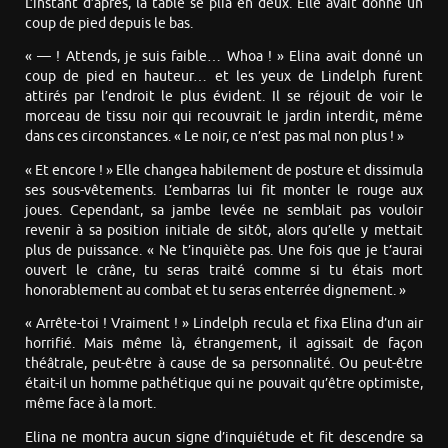
L’instant d’après, la table se plia en deux. Elle avait donné un
coup de pied depuis le bas.
« — ! Attends, je suis faible… Whoa ! » Elina avait donné un
coup de pied en hauteur… et les yeux de Lindelph furent
attirés par l’endroit le plus évident. Il se réjouit de voir le
morceau de tissu noir qui recouvrait le jardin interdit, même
dans ces circonstances. « Le noir, ce n’est pas mal non plus ! »
« Et encore ! » Elle changea habilement de posture et dissimula
ses sous-vêtements. L’embarras lui fit monter le rouge aux
joues. Cependant, sa jambe levée ne semblait pas vouloir
revenir à sa position initiale de sitôt, alors qu’elle y mettait
plus de puissance. « Ne t’inquiète pas. Une fois que je t’aurai
ouvert le crâne, tu seras traité comme si tu étais mort
honorablement au combat et tu seras enterrée dignement. »
« Arrête-toi ! Vraiment ! » Lindelph recula et fixa Elina d’un air
horrifié. Mais même là, étrangement, il agissait de façon
théâtrale, peut-être à cause de sa personnalité. Ou peut-être
était-il un homme pathétique qui ne pouvait qu’être optimiste,
même face à la mort.
Elina ne montra aucun signe d’inquiétude et fit descendre sa