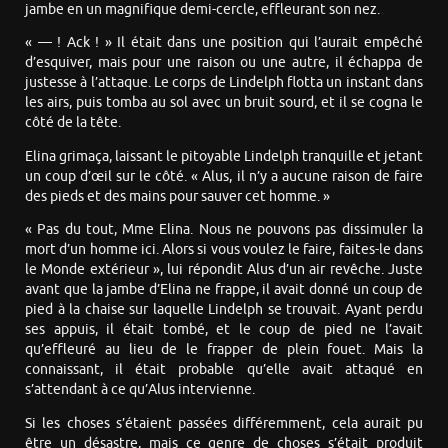
jambe en un magnifique demi-cercle, effleurant son nez.
« — ! Ack ! » Il était dans une position qui l’aurait empêché
d’esquiver, mais pour une raison ou une autre, il échappa de
justesse à l’attaque. Le corps de Lindelph flotta un instant dans
les airs, puis tomba au sol avec un bruit sourd, et il se cogna le
côté de la tête.
Elina grimaça, laissant le pitoyable Lindelph tranquille et jetant
un coup d’œil sur le côté. « Alus, il n’y a aucune raison de faire
des pieds et des mains pour sauver cet homme. »
« Pas du tout, Mme Elina. Nous ne pouvons pas dissimuler la
mort d’un homme ici. Alors si vous voulez le faire, faites-le dans
le Monde extérieur », lui répondit Alus d’un air revêche. Juste
avant que la jambe d’Elina ne frappe, il avait donné un coup de
pied à la chaise sur laquelle Lindelph se trouvait. Ayant perdu
ses appuis, il était tombé, et le coup de pied ne l’avait
qu’effleuré au lieu de le frapper de plein fouet. Mais la
connaissant, il était probable qu’elle avait attaqué en
s’attendant à ce qu’Alus intervienne.
Si les choses s’étaient passées différemment, cela aurait pu
être un désastre, mais ce genre de choses s’était produit