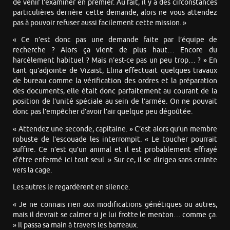
de venir l’examiner en premier. Au fait, il y a des circonstances
particulières derrière cette demande, alors ne vous attendez
pas à pouvoir refuser aussi facilement cette mission. »
« Ce n’est donc pas une demande faite par l’équipe de
recherche ? Alors ça vient de plus haut… Encore du
harcèlement habituel ? Mais n’est-ce pas un peu trop… ? » En
tant qu’adjointe de Vizaist, Elina effectuait quelques travaux
de bureau comme la vérification des ordres et la préparation
des documents, elle était donc parfaitement au courant de la
position de l’unité spéciale au sein de l’armée. On ne pouvait
donc pas l’empêcher d’avoir l’air quelque peu dégoûtée.
« Attendez une seconde, capitaine. » C’est alors qu’un membre
robuste de l’escouade les interrompit. « Le toucher pourrait
suffire. Ce n’est qu’un animal et il est probablement effrayé
d’être enfermé ici tout seul. » Sur ce, il se dirigea sans crainte
vers la cage.
Les autres le regardèrent en silence.
« Je ne connais rien aux modifications génétiques ou autres,
mais il devrait se calmer si je lui frotte le menton… comme ça.
» Il passa sa main à travers les barreaux.