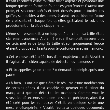
Il était recouvert d’une fourrure blanc argenté et possédait une
longue queue en forme de fouet. Ses yeux féroces fixaient une
proie, et ses crocs acérés étaient dressés pour intimider. Les
griffes, semblables à des lames, étaient recourbées en forme
de croissant, et chaque fois qu’elles grattaient le sol, elles
produisaient un bruit de claquement.
Même s’il ressemblait à un loup ou à un chien, sa taille était
clairement anormale. À première vue, il semblait mesurer plus
de trois mètres de long. Sa taille et son grognement féroce
étaient plus que suffisants pour le confondre avec un mamono.
« Cette chose a été créée lors d’une expérience, » dit Vizaist. «
Il s’agirait d’un chien capable de détecter les mamonos. »
« Et tu appelles ça un chien ? » demanda Lindelph après une
pause.
« Eh bien, ils ont dit que c’était le résultat d’une modification
de certains gènes. Il est capable de générer et d’utiliser du
mana, ainsi que de détecter les mamonos. Comme vous le
savez, les détecteurs sont une ressource précieuse, alors il a
été créé pour les remplacer. C’était en quelque sorte une
mesure désespérée. » Vizaist feuilleta quelques documents