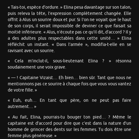
« Tais-toi, espèce d’ordure. » Elina pesa davantage sur son talon,
puis releva la tête, l’expression complètement changée. Elle
offrit à Alus un sourire doux et pur. Si l’on ne voyait que le haut
de son corps, il serait impossible de deviner ce que faisait sa
moitié inférieure. « Alus, n’écoute pas ce qu’il dit, d’accord ? Il y
a des adultes plus respectables dans cette unité… » Elina
réfléchit un instant. « Dans l’armée », modifia-t-elle en se
ravisant avec un sourire.
« Cela m’inclut-il, sous-lieutenant Elina ? » résonna
soudainement une voix grave.
« — ! Capitaine Vizaist… Eh bien… bien sûr. Tant que nous ne
mentionnons pas ce sourire à chaque fois que vous vous vantez
de votre fille. »
« Euh, euh… En tant que père, on ne peut pas faire
autrement… »
« Au fait, Elina, pourrais-tu bouger ton pied… ? Même le
capitaine est d’accord pour dire que c’est dans la nature d’un
homme de grincer des dents sur les femmes. Tu dois être une
femme plus généreuse. »