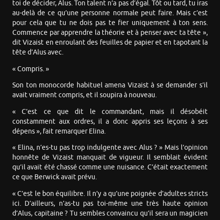
toi de décider, Alus. Ton talent n’a pas d’égal. Tôt ou tard, tu iras
au-delà de ce qu’une personne normale peut faire. Mais c’est
pour cela que tu ne dois pas te fier uniquement à ton sens.
Commence par apprendre la théorie et à penser avec ta tête »,
dit Vizaist en enroulant des feuilles de papier et en tapotant la
tête d’Alus avec.
« Compris. »
Son ton monocorde habituel amena Vizaist à se demander s’il
avait vraiment compris, et il soupira à nouveau.
« C’est ce que dit le commandant, mais il désobéit
constamment aux ordres, il a donc appris ses leçons à ses
dépens », fait remarquer Elina.
« Elina, n’es-tu pas trop indulgente avec Alus ? » Mais l’opinion
honnête de Vizaist manquait de vigueur. Il semblait évident
qu’il avait été chassé comme une nuisance. C’était exactement
ce que Berwick avait prévu.
« C’est le bon équilibre. Il n’y a qu’une poignée d’adultes stricts
ici. D’ailleurs, n’as-tu pas toi-même une très haute opinion
d’Alus, capitaine ? Tu sembles convaincu qu’il sera un magicien