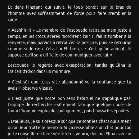
Et dans l’instant qui suivit, le loup bondit sur le bras de
l’homme avec suffisamment de force pour faire trembler la
cage.
« Aaahhh !!! » Le membre de l’escouade retira sa main juste à
temps, et les crocs acérés mordirent l’air. Il faillit tomber à la
renverse, mais parvint à retrouver sa posture, puis se retourna
comme si de rien n’était. « Eh bien, ce n’est qu’un animal. Je
suppose qu’il sera difficile de communiquer avec lui. »
L’escouade le regarda avec exaspération, tandis qu’Elina le
traitait d’idiot dans un murmure.
« C’est sûr que tu as vite abandonné vu la confiance que tu
avais », observe Vizaist.
« C’est juste que notre bon sens habituel ne s’applique pas.
L’équipe de recherche a sûrement fabriqué quelque chose de
fou. » L’homme expira de soulagement, puis haussa les épaules.
« D’ailleurs, je suis presque sûr que ce sont les chats qui aiment
qu’on leur frotte le menton. Si ça ressemble à un chat pour toi,
je te conseille de faire vérifier tes yeux », déclara Elina avec un