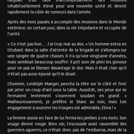
targuait d’un taux d’accomplissement des missions
inhabituellement élevé pour une nouvelle unité et devint
rapidement la cible de rumeurs dans l’armée.
Après des mois passés à accomplir des missions dans le Monde
extérieur, un certain jour, dans la vie trépidante et occupée de
l’unité…
« Ce n’est pas bon… J’ai trop mal au dos. » Un homme entra en
titubant dans la salle d’attente de la brigade et s’allongea sur
une rangée de quatre chaises. Il n’a qu’une vingtaine d’années,
mais semblait beaucoup souffrir. Il prit soin de plier les genoux
pour ne pas se blesser davantage le dos. Mais il était clair qu’il
n’était pas aussi épuisé qu’il le disait.
L’homme, Lindelph Maeger, pencha la tête sur le côté et finit
par jeter un coup d’œil sous la table. Aussitôt, ses yeux qui se
fermaient lentement s’ouvrirent soudain en grand. «
Malheureusement, je préfère le blanc au noir, mais ton
engagement à soutenir les troupes est admirable, Elina ! »
La femme assise en face de lui ferma les jambes à ces mots. Son
visage devint rouge. Bien sûr, l’escouade avait rassemblé des
guerriers aguerris, ce n’était donc pas de l’embarras, mais de la