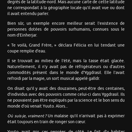
degrés de la latitude-nord. Mais aucune carte de cette latitude
ne correspondait à la géographie locale qu’il avait vue ou dont
il avait entendu parler.
Bien sûr, un exemple encore meilleur serait l’existence de
personnes dotées de pouvoirs surhumains, connues sous le
nom d’Einherjar.
« Te voilà, Grand Frère, » déclara Félicia en lui tendant une
coupe remplie d’eau.
Il se trouvait au milieu de l’été, mais la tasse était glacée.
Naturellement, il n’y avait pas de réfrigérateurs ou d’autres
commodités présent dans le monde d’Yggdrasil. Elle l’avait
refroidi par la magie, un sort musical appelé galldr.
On disait qu’il y avait des douzaines, peut-être des centaines,
d’individus avec des pouvoirs comme celui-ci dans Yggdrasil. Ils
ne pouvaient pas être expliqués par la science et le bon sens du
monde d’où venait Yuuto. Alors...
Où suis-je, vraiment ?
Un malaise qu’il n’arrivait pas à exprimer
était toujours en train de ronger son cœur.
Yuuto avait mis ces pensées de côté. Le fait d’y habiter