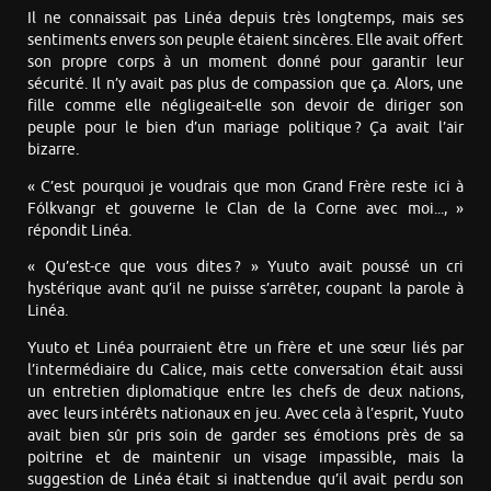
Il ne connaissait pas Linéa depuis très longtemps, mais ses
sentiments envers son peuple étaient sincères. Elle avait offert
son propre corps à un moment donné pour garantir leur
sécurité. Il n’y avait pas plus de compassion que ça. Alors, une
fille comme elle négligeait-elle son devoir de diriger son
peuple pour le bien d’un mariage politique ? Ça avait l’air
bizarre.
« C’est pourquoi je voudrais que mon Grand Frère reste ici à
Fólkvangr et gouverne le Clan de la Corne avec moi..., »
répondit Linéa.
« Qu’est-ce que vous dites ? » Yuuto avait poussé un cri
hystérique avant qu’il ne puisse s’arrêter, coupant la parole à
Linéa.
Yuuto et Linéa pourraient être un frère et une sœur liés par
l’intermédiaire du Calice, mais cette conversation était aussi
un entretien diplomatique entre les chefs de deux nations,
avec leurs intérêts nationaux en jeu. Avec cela à l’esprit, Yuuto
avait bien sûr pris soin de garder ses émotions près de sa
poitrine et de maintenir un visage impassible, mais la
suggestion de Linéa était si inattendue qu’il avait perdu son