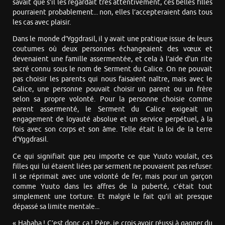
savait que s’il les regardait très attentivement, ces belles filles
pourraient probablement... non, elles l’accepteraient dans tous
les cas avec plaisir.
Dans le monde d’Yggdrasil, il y avait une pratique issue de leurs
coutumes où deux personnes échangeaient des vœux et
devenaient une famille assermentée, et cela à l’aide d’un rite
sacré connu sous le nom de Serment du Calice. On ne pouvait
pas choisir les parents qui nous faisaient naître, mais avec le
Calice, une personne pouvait choisir un parent ou un frère
selon sa propre volonté. Pour la personne choisie comme
parent assermenté, le Serment du Calice exigeait un
engagement de loyauté absolue et un service perpétuel, à la
fois avec son corps et son âme. Telle était la loi de la terre
d’Yggdrasil.
Ce qui signifiait que peu importe ce que Yuuto voulait, ces
filles qui lui étaient liées par serment ne pouvaient pas refuser.
Il se réprimait avec une volonté de fer, mais pour un garçon
comme Yuuto dans les affres de la puberté, c’était tout
simplement une torture. Et malgré le fait qu’il ait presque
dépassé sa limite mentale...
« Hahaha ! C’est donc ça ! Père, je crois avoir réussi à gagner du