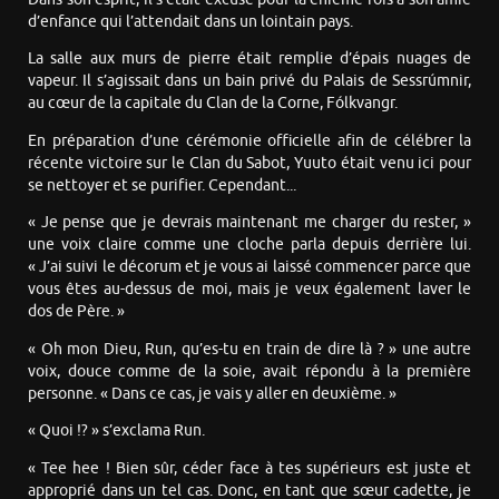
d’enfance qui l’attendait dans un lointain pays.
La salle aux murs de pierre était remplie d’épais nuages de
vapeur. Il s’agissait dans un bain privé du Palais de Sessrúmnir,
au cœur de la capitale du Clan de la Corne, Fólkvangr.
En préparation d’une cérémonie officielle afin de célébrer la
récente victoire sur le Clan du Sabot, Yuuto était venu ici pour
se nettoyer et se purifier. Cependant...
« Je pense que je devrais maintenant me charger du rester, »
une voix claire comme une cloche parla depuis derrière lui.
« J’ai suivi le décorum et je vous ai laissé commencer parce que
vous êtes au-dessus de moi, mais je veux également laver le
dos de Père. »
« Oh mon Dieu, Run, qu’es-tu en train de dire là ? » une autre
voix, douce comme de la soie, avait répondu à la première
personne. « Dans ce cas, je vais y aller en deuxième. »
« Quoi !? » s’exclama Run.
« Tee hee ! Bien sûr, céder face à tes supérieurs est juste et
approprié dans un tel cas. Donc, en tant que sœur cadette, je