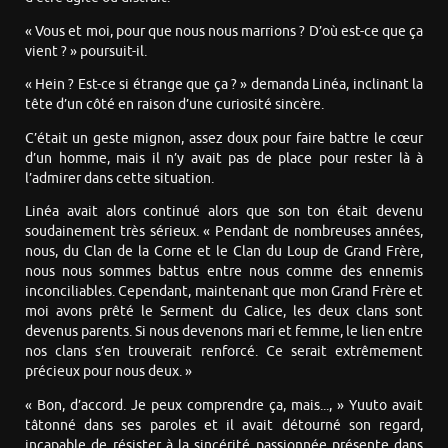
« Vous et moi, pour que nous nous marrions ? D’où est-ce que ça
vient ? » poursuit-il.
« Hein ? Est-ce si étrange que ça ? » demanda Linéa, inclinant la
tête d’un côté en raison d’une curiosité sincère.
C’était un geste mignon, assez doux pour faire battre le cœur
d’un homme, mais il n’y avait pas de place pour rester là à
l’admirer dans cette situation.
Linéa avait alors continué alors que son ton était devenu
soudainement très sérieux. « Pendant de nombreuses années,
nous, du Clan de la Corne et le Clan du Loup de Grand Frère,
nous nous sommes battus entre nous comme des ennemis
inconciliables. Cependant, maintenant que mon Grand Frère et
moi avons prêté le Serment du Calice, les deux clans sont
devenus parents. Si nous devenons mari et femme, le lien entre
nos clans s’en trouverait renforcé. Ce serait extrêmement
précieux pour nous deux. »
« Bon, d’accord. Je peux comprendre ça, mais..., » Yuuto avait
tâtonné dans ses paroles et il avait détourné son regard,
incapable de résister à la sincérité passionnée présente dans