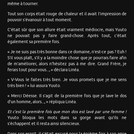
même à tourner.
Tout son corps était rouge de chaleur et il avait l’impression de
pouvoir s’évanouir à tout moment.
C’était sûr que son allure était vraiment médiocre, mais Yuuto
ne pouvait pas y faire grand-chose. Après tout, c’était
également sa première fois.
« Je ne suis pas très bonne dans ce domaine, n’est-ce pas ? Euh !
S’il vous plaît, s’il y a la moindre chose que je pourrais faire afin
de m’améliorer, alors n’hésitez pas à me dire. Grand Frère, je
ferais tout pour vous..., » déclara Linéa.
« V-Vous le faites très bien. Je vous promets que je me sens
très bien ! » lui assura Yuuto.
« Merci Déesse. Il s’agit de la première fois que je lave le dos
d’un homme, alors..., » répliqua Linéa.
Et c’est la première fois que mon dos est lavé par une femme !
Yuuto bloqua les mots dans sa gorge avant qu’ils ne
s’échappent et il resta ainsi silencieux.
Dans son esprit, il s’était excusé pour la énième fois à son amie