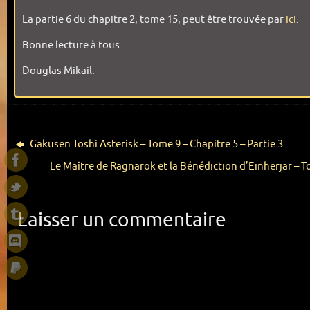
La partie 6 du chapitre 2, tome 15, peut être trouvée par
ici
.
Bonne lecture à tous.
Douglas Mikail.
Gakusen Toshi Asterisk – Tome 9 – Chapitre 5 – Partie 3
Le Maître de Ragnarok et la Bénédiction d’Einherjar – To
Laisser un commentaire