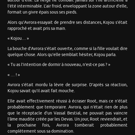
autour d’elle. La neige ne tombait jamais sur l’île artificielle à
l’été interminable. L’air froid, enveloppant la zone autour d’elle,
formait un givre épais sous ses pieds.
Alors qu’Avrora essayait de prendre ses distances, Kojou s’était
rapproché et avait pris sa main.
« Kojou… »
La bouche d’Avrora s’était ouverte, comme si la fille voulait dire
quelque chose. Alors qu’elle semblait hésiter, Kojou parla.
« Tu as l’intention de dormir à nouveau, n’est-ce pas ? »
« … ! »
Avrora s’était mordu la lèvre de surprise. D’après sa réaction,
Kojou savait qu’il avait fait mouche.
Elle avait effectivement réussi à écraser Root, mais ce n’était
probablement que temporaire. Avrora, qui n’était rien de plus
que le réceptacle d’un Vassal Bestial, ne pouvait pas vaincre
l’âme maudite créée par les Devas. Un jour, Root reviendrait, et
la prochaine fois, Avrora tomberait probablement
complètement sous sa domination.