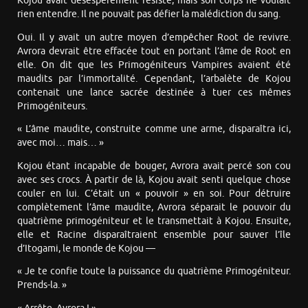
Kojou avait désespérément résisté, mais son corps ne voulait
rien entendre. Il ne pouvait pas défier la malédiction du sang.
Oui. Il y avait un autre moyen d’empêcher Root de revivre.
Avrora devrait être effacée tout en portant l’âme de Root en
elle. On dit que les Primogéniteurs Vampires avaient été
maudits par l’immortalité. Cependant, l’arbalète de Kojou
contenait une lance sacrée destinée à tuer ces mêmes
Primogéniteurs.
« L’âme maudite, construite comme une arme, disparaîtra ici,
avec moi… mais… »
Kojou étant incapable de bouger, Avrora avait percé son cou
avec ses crocs. À partir de là, Kojou avait senti quelque chose
couler en lui. C’était un « pouvoir » en soi. Pour détruire
complètement l’âme maudite, Avrora séparait le pouvoir du
quatrième primogéniteur et le transmettait à Kojou. Ensuite,
elle et Racine disparaîtraient ensemble pour sauver l’île
d’Itogami, le monde de Kojou —
« Je te confie toute la puissance du quatrième Primogéniteur.
Prends-la. »