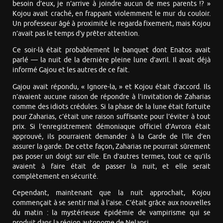
besoin d’eux, je n’arrive à joindre aucun de mes parents !? »
Kojou avait craché, en frappant violemment le mur du couloir.
Un professeur âgé à proximité le regarda fixement, mais Kojou
n’avait pas le temps d’y prêter attention.
Ce soir-là était probablement le banquet dont Enatos avait
parlé — la nuit de la dernière pleine lune d’avril. Il avait déjà
informé Gajou et les autres de ce fait.
Gajou avait répondu, « Ignore-la, » et Kojou était d’accord. Ils
n’avaient aucune raison de répondre à l’invitation de Zaharias
comme des idiots crédules. Si la phase de la lune était fortuite
pour Zaharias, c’était une raison suffisante pour l’éviter à tout
prix. Si l’enregistrement démoniaque officiel d’Avrora était
approuvé, ils pourraient demander à la Garde de l’île d’en
assurer la garde. De cette façon, Zaharias ne pourrait sûrement
pas poser un doigt sur elle. En d’autres termes, tout ce qu’ils
avaient à faire était de passer la nuit, et elle serait
complètement en sécurité.
Cependant, maintenant que la nuit approchait, Kojou
commençait à se sentir mal à l’aise. C’était grâce aux nouvelles
du matin : la mystérieuse épidémie de vampirisme qui se
produit dans la région autonome de Nelapsi…