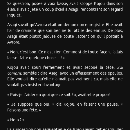
Sa question, posée à voix basse, avait stoppé Kojou dans son
élan. Il avait jeté un coup d’œil à Asagi, rencontrant son regard
inquiet.
Asagi savait qu’Avrora était un démon non enregistré. Elle avait
l’air de craindre que son lien ne lui attire des ennuis. De plus,
Asagi était plutôt jalouse de toute l’attention qu’il portait à
Avrora.
« Non, c’est bon. Ce n’est rien. Comme si de toute façon, j’allais
laisser faire quelque chose… ! »
Kojou avait souri fermement et avait secoué la tête.
J’ai
compris
, semblait dire Asagi avec un affaissement des épaules.
Elle voulait dire qu’elle n’aimait pas vraiment ça, mais elle ne
voulait pas insister davantage.
« Puis-je t’aider en quoi que ce soit ? », avait-elle proposé.
« Je suppose que oui, » dit Kojou, en faisant une pause. «
Faisons une fête. »
« Hein ? »
La suggestion non séquentielle de Kojou avait fait écarquiller