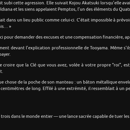
it subi cette agression. Elle suivait Kojou Akatsuki lorsqu’elle av
Veldiana et les siens appelaient Pemptos, l’un des éléments du Qua
t dans un lieu public comme celui-ci. C’était impossible à prévoir
ais… »
ici pour demander des excuses et une compensation financière, apr
gement devant l’explication professionnelle de Tooyama. Même s’
payer.
roire que la Clé que vous avez, volée à votre propre “roi”, e
t.
e chose de la poche de son manteau : un bâton métallique enveloppé
centimètres de long. Effilé à une extrémité, il ressemblait à un 
e trois dans le monde entier — une lance sacrée capable de tuer l