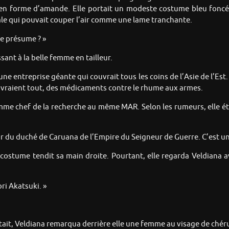
ifs en forme d’amande. Elle portait un modeste costume bleu fon
le qui pouvait couper l’air comme une lame tranchante.
je présume ? »
ssant à la belle femme en tailleur.
e entreprise géante qui couvrait tous les coins de l’Asie de l’Est.
ouvraient tout, des médicaments contre le rhume aux armes.
mme chef de la recherche au même MAR. Selon les rumeurs, elle éta
gneur du duché de Caruana de l’Empire du Seigneur de Guerre. C’est
costume tendit sa main droite. Pourtant, elle regarda Veldiana 
ri Akatsuki. »
it, Veldiana remarqua derrière elle une femme au visage de chér