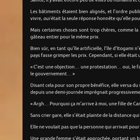
Sainte, il y avait encore peu de villes où humains e
Les bâtiments étaient bien alignés, et l’ordre public
vivre,
oui
était la seule réponse honnête qu’elle po
Mais certaines choses sont trop chères, comme la 
gâteau entier pour le même prix.
Bien sûr, en tant qu’île artificielle, l’île d’Itogam
pays fasse grimper les prix. Cependant, si elle était 
« C’est une objection… une protestation… oui, le fa
le gouvernement… »
Disant cela pour son propre bénéfice, elle versa du 
depuis une demi-journée imprégnait progressiveme
« Argh… Pourquoi ça m’arrive à moi, une fille de C
Sans crier gare, elle s’était plainte de la distance qu
Elle ne voulait pas que la personne qui arrivait pour 
Une grande femme s’était approchée, portant un b