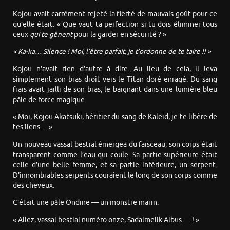
Kojou avait carrément rejeté la fierté de mauvais goût pour ce
qu’elle était. « Que vaut ta perfection si tu dois éliminer tous
ceux
qui te
gênent
pour la garder en sécurité ? »
« Ka-ka… Silence ! Moi, l’être parfait, je t’ordonne de te taire !! »
Kojou n’avait rien d’autre à dire. Au lieu de cela, il leva
simplement son bras droit vers le Titan doré enragé. Du sang
frais avait jailli de son bras, le baignant dans une lumière bleu
pâle de force magique.
« Moi, Kojou Akatsuki, héritier du sang de Kaleid, je te libère de
tes liens… »
Un nouveau vassal bestial émergea du faisceau, son corps était
transparent comme l’eau qui coule. Sa partie supérieure était
celle d’une belle femme, et sa partie inférieure, un serpent.
D’innombrables serpents couraient le long de son corps comme
des cheveux.
C’était une pâle Ondine — un monstre marin.
« Allez, vassal bestial numéro onze, Sadalmelik Albus — ! »