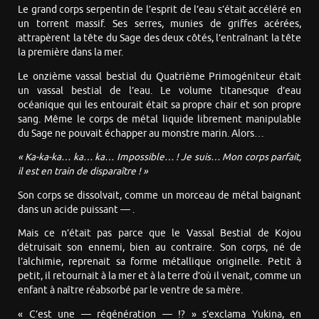
Le grand corps serpentin de l’esprit de l’eau s’était accéléré en
un torrent massif. Ses serres, munies de griffes acérées,
attrapèrent la tête du Sage des deux côtés, l’entraînant la tête
la première dans la mer.
Le onzième vassal bestial du Quatrième Primogéniteur était
un vassal bestial de l’eau. Le volume titanesque d’eau
océanique qui les entourait était sa propre chair et son propre
sang. Même le corps de métal liquide librement manipulable
du Sage ne pouvait échapper au monstre marin. Alors…
« Ka-ka-ka… ka… ka… Impossible… ! Je suis… Mon corps parfait,
il est en train de disparaître ! »
Son corps se dissolvait, comme un morceau de métal baignant
dans un acide puissant — .
Mais ce n’était pas parce que le Vassal Bestial de Kojou
détruisait son ennemi, bien au contraire. Son corps, né de
l’alchimie, reprenait sa forme métallique originelle. Petit à
petit, il retournait à la mer et à la terre d’où il venait, comme un
enfant à naître réabsorbé par le ventre de sa mère.
« C’est une — régénération — !? » s’exclama Yukina, en