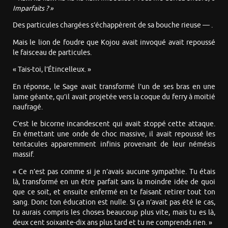
Imparfaits ? »
Des particules chargées s’échappèrent de sa bouche rieuse — .
Mais le lion de foudre que Kojou avait invoqué avait repoussé
le faisceau de particules.
« Tais-toi, l’Étincelleux. »
En réponse, le Sage avait transformé l’un de ses bras en une
lame géante, qu’il avait projetée vers la coque du ferry à moitié
naufragé.
C’est le bicorne incandescent qui avait stoppé cette attaque.
En émettant une onde de choc massive, il avait repoussé les
tentacules apparemment infinis provenant de leur némésis
massif.
« Ce n’est pas comme si je n’avais aucune sympathie. Tu étais
là, transformé en un être parfait sans la moindre idée de quoi
que ce soit, et ensuite enfermé en te faisant retirer tout ton
sang. Donc ton éducation est nulle. Si ça n’avait pas été le cas,
tu aurais compris les choses beaucoup plus vite, mais tu es là,
deux cent soixante-dix ans plus tard et tu ne comprends rien. »