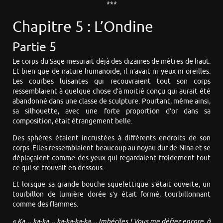
***
Chapitre 5 : L’Ondine
Partie 5
Le corps du Sage mesurait déjà des dizaines de mètres de haut.
Et bien que de nature humanoïde, il n’avait ni yeux ni oreilles.
Les courbes luisantes qui recouvraient tout son corps
ressemblaient à quelque chose d’à moitié conçu qui aurait été
abandonné dans une classe de sculpture. Pourtant, même ainsi,
sa silhouette, avec une forte proportion d’or dans sa
composition, était étrangement belle.
Des sphères étaient incrustées à différents endroits de son
corps. Elles ressemblaient beaucoup au noyau dur de Nina et se
déplaçaient comme des yeux qui regardaient froidement tout
ce qui se trouvait en dessous.
Et lorsque sa grande bouche squelettique s’était ouverte, un
tourbillon de lumière dorée s’y était formé, tourbillonnant
comme des flammes.
« Ka… ka-ka… ka-ka-ka-ka… Imbéciles ! Vous me défiez encore, ô