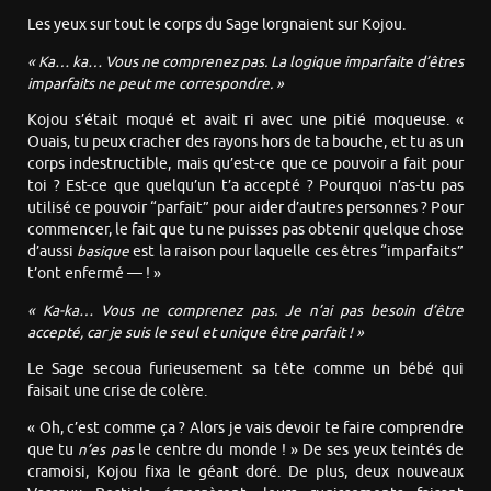
Les yeux sur tout le corps du Sage lorgnaient sur Kojou.
« Ka… ka… Vous ne comprenez pas. La logique imparfaite d’êtres
imparfaits ne peut me correspondre. »
Kojou s’était moqué et avait ri avec une pitié moqueuse. «
Ouais, tu peux cracher des rayons hors de ta bouche, et tu as un
corps indestructible, mais qu’est-ce que ce pouvoir a fait pour
toi ? Est-ce que quelqu’un t’a accepté ? Pourquoi n’as-tu pas
utilisé ce pouvoir “parfait” pour aider d’autres personnes ? Pour
commencer, le fait que tu ne puisses pas obtenir quelque chose
d’aussi
basique
est la raison pour laquelle ces êtres “imparfaits”
t’ont enfermé — ! »
« Ka-ka… Vous ne comprenez pas. Je n’ai pas besoin d’être
accepté, car je suis le seul et unique être parfait ! »
Le Sage secoua furieusement sa tête comme un bébé qui
faisait une crise de colère.
« Oh, c’est comme ça ? Alors je vais devoir te faire comprendre
que tu
n’es pas
le centre du monde ! » De ses yeux teintés de
cramoisi, Kojou fixa le géant doré. De plus, deux nouveaux