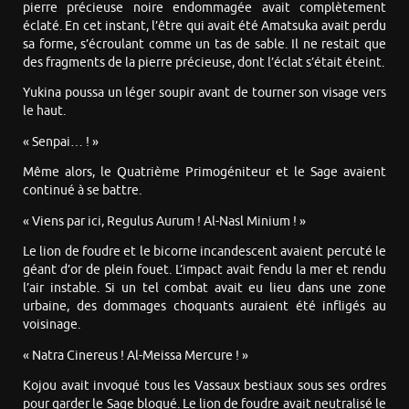
pierre précieuse noire endommagée avait complètement
éclaté. En cet instant, l’être qui avait été Amatsuka avait perdu
sa forme, s’écroulant comme un tas de sable. Il ne restait que
des fragments de la pierre précieuse, dont l’éclat s’était éteint.
Yukina poussa un léger soupir avant de tourner son visage vers
le haut.
« Senpai… ! »
Même alors, le Quatrième Primogéniteur et le Sage avaient
continué à se battre.
« Viens par ici, Regulus Aurum ! Al-Nasl Minium ! »
Le lion de foudre et le bicorne incandescent avaient percuté le
géant d’or de plein fouet. L’impact avait fendu la mer et rendu
l’air instable. Si un tel combat avait eu lieu dans une zone
urbaine, des dommages choquants auraient été infligés au
voisinage.
« Natra Cinereus ! Al-Meissa Mercure ! »
Kojou avait invoqué tous les Vassaux bestiaux sous ses ordres
pour garder le Sage bloqué. Le lion de foudre avait neutralisé le