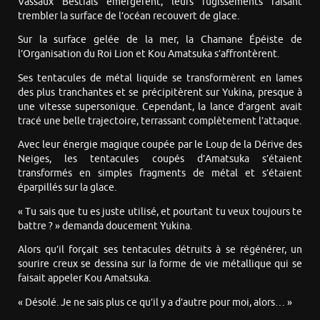
Vassaux Bestials émergèrent, leurs rugissements faisant
trembler la surface de l’océan recouvert de glace.
Sur la surface gelée de la mer, la Chamane Épéiste de
l’Organisation du Roi Lion et Kou Amatsuka s’affrontèrent.
Ses tentacules de métal liquide se transformèrent en lames
des plus tranchantes et se précipitèrent sur Yukina, presque à
une vitesse supersonique. Cependant, la lance d’argent avait
tracé une belle trajectoire, terrassant complètement l’attaque.
Avec leur énergie magique coupée par le Loup de la Dérive des
Neiges, les tentacules coupés d’Amatsuka s’étaient
transformés en simples fragments de métal et s’étaient
éparpillés sur la glace.
« Tu sais que tu es juste utilisé, et pourtant tu veux toujours te
battre ? » demanda doucement Yukina.
Alors qu’il forçait ses tentacules détruits à se régénérer, un
sourire creux se dessina sur la forme de vie métallique qui se
faisait appeler Kou Amatsuka.
« Désolé. Je ne sais plus ce qu’il y a d’autre pour moi, alors… »