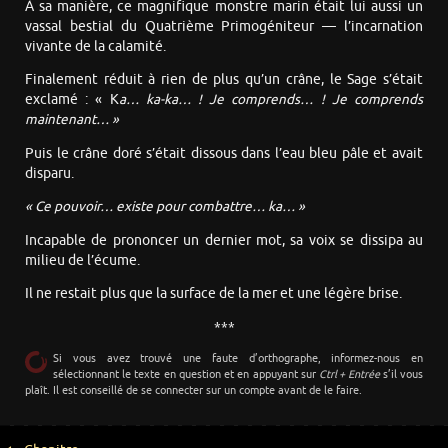
À sa manière, ce magnifique monstre marin était lui aussi un
vassal bestial du Quatrième Primogéniteur — l’incarnation
vivante de la calamité.
Finalement réduit à rien de plus qu’un crâne, le Sage s’était
exclamé : « K
a… ka-ka… ! Je comprends… ! Je comprends
maintenant… »
Puis le crâne doré s’était dissous dans l’eau bleu pâle et avait
disparu.
« Ce pouvoir… existe pour combattre… ka… »
Incapable de prononcer un dernier mot, sa voix se dissipa au
milieu de l’écume.
Il ne restait plus que la surface de la mer et une légère brise.
***
Si vous avez trouvé une faute d’orthographe, informez-nous en
sélectionnant le texte en question et en appuyant sur
Ctrl + Entrée
s’il vous
plaît. Il est conseillé de se connecter sur un compte avant de le faire.