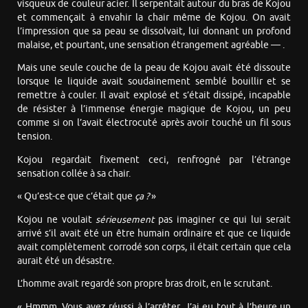
visqueux de couleur acier. Il serpentait autour du bras de Kojou
et commençait à envahir la chair même de Kojou. On avait
l’impression que sa peau se dissolvait, lui donnant un profond
malaise, et pourtant, une sensation étrangement agréable — .
Mais une seule couche de la peau de Kojou avait été dissoute
lorsque le liquide avait soudainement semblé bouillir et se
remettre à couler. Il avait explosé et s’était dissipé, incapable
de résister à l’immense énergie magique de Kojou, un peu
comme si on l’avait électrocuté après avoir touché un fil sous
tension.
Kojou regardait fixement ceci, renfrogné par l’étrange
sensation collée à sa chair.
« Qu’est-ce que c’était que
ça ?
»
Kojou ne voulait
sérieusement
pas imaginer ce qui lui serait
arrivé s’il avait été un être humain ordinaire et que ce liquide
avait complètement corrodé son corps, il était certain que cela
aurait été un désastre.
L’homme avait regardé son propre bras droit, en le scrutant.
« Hmmm. Vous avez réussi à l’arrêter. J’ai eu tout à l’heure un