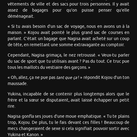
vêtements de ville et des sacs pour trois personnes. Il y avait
assez de bagages pour qu’on puisse penser qu’elle
déménageait.
« Si tu avais besoin d’un sac de voyage, nous en avons un à la
maison. » Kojou avait pointé le plus grand sac de courses en
parlant. C’était un bagage que Nagisa avait acheté sur un coup
de tête, en remettant une somme extravagante au comptoir.
Cependant, Nagisa grimaça, le nez retroussé. « Veux-tu parler
du sac de sport que tu utilisais avant ? Pas du tout. Ce truc pue
tous les maillots du vestiaire des garçons. »
« Oh, allez, ça ne pue pas
tant que ça
! » répondit Kojou d’un ton
maussade.
Yukina, incapable de se contenir plus longtemps alors que le
frère et la sœur se disputaient, avait laissé échapper un petit
rire.
Nagisa gonfla ses joues d’une moue emphatique. « Tu te plains
trop, Kojou. De plus, tu le fais devant ces filles ! Beaucoup de
mecs changeraient de sexe si cela signifiait pouvoir sortir avec
Yukina et Kanon. »