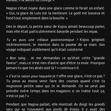
Kanase, « la Sainte du collège ».
Nagisa s’était noyée dans une glace comme le ferait un enfant.
« Oui, la glace de Lulu est la meilleure. Le goût est luxueux et
fond tout simplement dans la bouche. »
Dès le départ, la petite sœur de Kojou aimait beaucoup parler,
mais elle était particulièrement bavarde pendant les repas.
Tu es quoi, une critique gastronomique ?
Kojou grognait
intérieurement, le menton dans la paume de sa main. Son
visage indiquait visiblement qu’il était consterné.
« Bon sang… Je me demandais ce qu’était cette “grande
faveur”, mais ce n’est rien d’autre que d’être ta mule. Pourquoi
penses-tu que tes aînés sont là ? » continua-t-il.
«
C’est la raison pour laquelle
je t’offre une glace, n’est-ce pas ?
Tu peux au moins venir faire des courses quand c’est ta
mignonne petite sœur qui te le demande. On ne peut pas
prendre notre temps dans les magasins si on traîne tout ça,
n’est-ce pas ? »
Pendant que Nagisa parlait, elle montrait du doigt les grands
sacs qui se trouvaient aux pieds de Kojou. Il y avait des