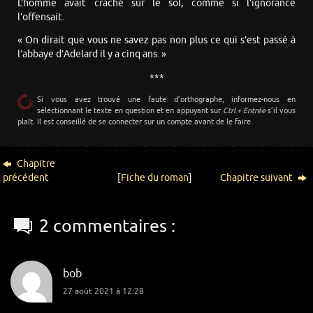
L’homme avait craché sur le sol, comme si l’ignorance
l’offensait.
« On dirait que vous ne savez pas non plus ce qui s’est passé à
l’abbaye d’Adelard il y a cinq ans. »
***
Si vous avez trouvé une faute d’orthographe, informez-nous en
sélectionnant le texte en question et en appuyant sur
Ctrl + Entrée
s’il vous
plaît. Il est conseillé de se connecter sur un compte avant de le faire.
Chapitre
précédent
[
Fiche du roman
]
Chapitre suivant
2 commentaires :
bob
27 août 2021 à 12:28