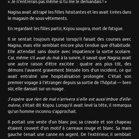
« Je n’entrerais pas même si tu me le demandais ! »
Nagisa avait attrapé les filles hésitantes et les avait tirées dans
le magasin de sous-vêtements.
En regardant les filles partir, Kojou soupira, mort de fatigue.
Il se sentait toujours épuisé lorsqu’il faisait des courses avec
Nagisa, mais elle semblait encore plus tendue que d’habitude.
Elle attendait sans doute avec impatience la sortie scolaire.
Car, même s’il
avait du
mal à la suivre, il savait que Nagisa avait
une autre raison d’être excitée : quatre ans plus tôt, des
démons l’avaient gravement blessée lors d’un incident, ce qui
avait entraîné une hospitalisation prolongée. C’était son
premier voyage à l’étranger depuis sa sortie de l’hôpital — bien
sûr, elle dansait sur un nuage.
J’
espère que rien de mal n’arrivera si elle est aussi imbue d’elle-
même,
s’était dit Kojou. Lorsqu’il avait levé la tête, il remarqua
qu’un homme inconnu s’approchait.
Il portait une veste d’un blanc pur, sa cravate et son chapeau
étaient couvert d’un motif à carreaux rouge et blanc. Sa main
gauche tenait une canne en argent. De l’extérieur, il semblait