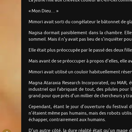
La jeune fille aux cheveux couleur arc-en-ciel com
« Mon Dieu… »
Mimori avait sorti du congélateur le bâtonnet de gla
Nagisa dormait paisiblement dans la chambre. Ell
sommeil. Mais il n’y avait pas lieu de s’inquiéter pou
Elle était plus préoccupée par le passé des deux fil
Mais avant de se préoccuper à propos d’elles, elle a
Mimori avait utilisé un couloir habituellement réserv
Magna Ataraxia Research Incorporated, ou MAR, éta
industriel qui fabriquait de tout, des pilules pour 
grand pour que près d’un millier de chercheurs y tra
Cependant, étant le jour d’ouverture du festival d
n’étaient même pas humains, mais des robots utilisa
échapper, contrairement aux humains.
D’un autre côté, la dure réalité était qu’un mage 