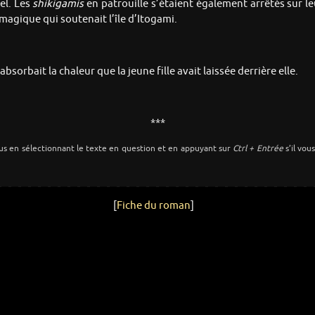
el. Les
shikigamis
en patrouille s’étaient également arrêtés sur 
 magique qui soutenait l’île d’Itogami.
sorbait la chaleur que la jeune fille avait laissée derrière elle.
***
us en sélectionnant le texte en question et en appuyant sur
Ctrl + Entrée
s’il vou
[
Fiche du roman
]