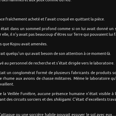
me des flammes et aux yeux comme du feu.
ce fraîchement acheté et l’avait croqué en quittant la pièce.
e était dans un sommeil profond comme si on lui avait donné un 
r elle, il n’y avait pas beaucoup d’êtres sur Terre qui pouvaient lui 
les que Kojou avait amenées.
vait quelqu’un qui avait besoin de son attention à ce moment-là.
é au personnel de recherche et s’était dirigée vers le laboratoire.
it un conglomérat formé de plusieurs fabricants de produits so
le rhume aux avions de chasse militaires. Même le laboratoire qu’i
vaillent.
e la Veillée Funèbre, aucune présence humaine n’était visible à l’
nt des circuits sorciers et des
shikigami
. C’était d’excellents trav
d’attaque ou une sorcière habile pouvait essuyer le sol avec eu