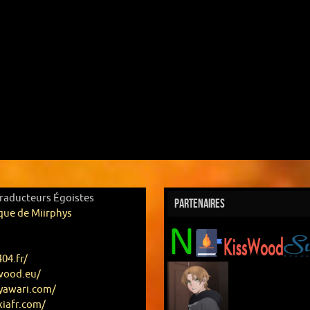
Traducteurs Égoistes
Partenaires
que de Miirphys
404.fr/
swood.eu/
eyawari.com/
xiafr.com/