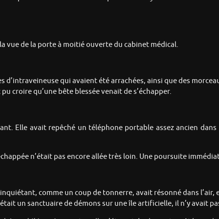
la vue de la porte à moitié ouverte du cabinet médical.
gnes d’intraveineuse qui avaient été arrachées, ainsi que des morce
 pu croire qu’une bête blessée venait de s’échapper.
irant. Elle avait repêché un téléphone portable assez ancien dan
t échappée n’était pas encore allée très loin. Une poursuite immédi
nquiétant, comme un coup de tonnerre, avait résonné dans l’air, et
tait un sanctuaire de démons sur une île artificielle, il n’y avait p