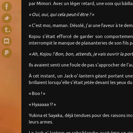
par Mimori. Avec un léger retard, une voix qui bâilla
« Oui, oui, qui cela peut-il être ? »
« C’est moi, maman. Désolé, j’ai une faveur à te de
Kojou s’était efforcé de garder son comportement
interrompit le manque de plaisanteries de son fils p
« Ah, Kojou ? Bon, bon, attends, je vais ouvrir la po
Ils avaient senti une foule de pas s’approcher de l’au
À cet instant, un Jack-o’-lantern géant portant une
brillaient lorsqu’elle s’était jetée devant les yeux d
« Boo ! »
« Hyaaaaa !? »
Yukina et Sayaka, déjà tendues pour des raisons inco
leurs armes.