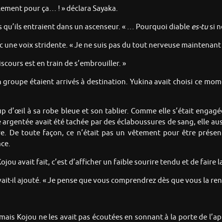
ement pour ça… ! » déclara Sayaka.
rs qu’ils entraient dans un ascenseur. « … Pourquoi diable
es
-tu
si n
c une voix stridente. « Je ne suis pas du tout nerveuse maintenant 
cours est en train de s’embrouiller. »
 groupe étaient arrivés à destination. Yukina avait choisi ce m
p d’œil à sa robe bleue et son tablier. Comme elle s’était enga
 argentée avait été tachée par des éclaboussures de sang, elle auss
re. De toute façon, ce n’était pas un vêtement pour être prése
ace.
u avait fait, c’est d’afficher un faible sourire tendu et de faire l
vait-il ajouté. « Je pense que vous comprendrez dès que vous la ren
mais Kojou ne les avait pas écoutées en sonnant à la porte de l’a