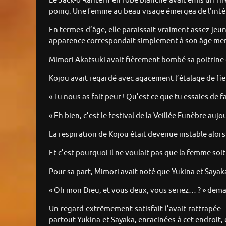
Le Jack-o’-lantern en robe blanche avait émis un rire
poing. Une femme au beau visage émergea de l’intér
En termes d’âge, elle paraissait vraiment assez je
apparence correspondait simplement à son âge men
Mimori Akatsuki avait fièrement bombé sa poitrine 
Kojou avait regardé avec agacement l’étalage de fie
« Tu nous as fait peur ! Qu’est-ce que tu essaies de fa
« Eh bien, c’est le festival de la Veillée Funèbre auj
La respiration de Kojou était devenue instable alors q
Et c’est pourquoi il ne voulait pas que la femme soit i
Pour sa part, Mimori avait noté que Yukina et Sayaka
« Oh mon Dieu, et vous deux, vous seriez… ? » dem
Un regard extrêmement satisfait l’avait rattrapée. 
partout Yukina et Sayaka, enracinées à cet endroit, 