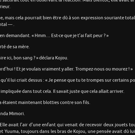
 satisfait tout en observant la réaction. Mais bientôt, elle avait a
ieur.
une, mais cela pourrait bien être dû à son expression souriante to
tal — .
en demandant. « Hmm… Est-ce que je t’ai fait peur ? »
rté de sa mère.
ire ici, bon sang ? » déclara Kojou.
ourd’hui ! Et je voulais vraiment y aller. Trompez-nous ou mourez ! »
u’il lui criait dessus : « Je pense que tu te trompes sur certains po
mpliquée dans tout cela. Il savait juste que cela allait arriver.
 étaient maintenant blotties contre son fils.
anda Mimori.
Elle avait l’air d’une enfant qui venait de recevoir deux jouets 
et Yuuma, toujours dans les bras de Kojou, une pensée avait dû lui