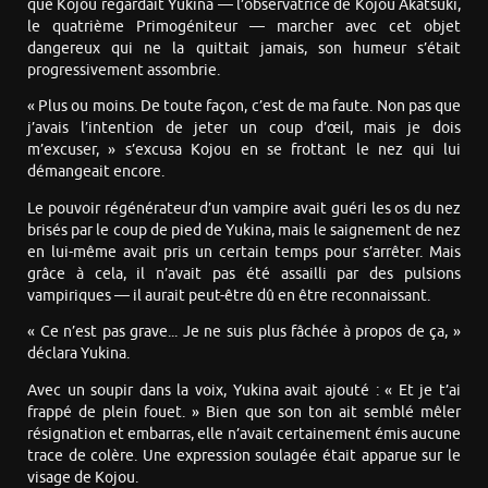
que Kojou regardait Yukina — l’observatrice de Kojou Akatsuki,
le quatrième Primogéniteur — marcher avec cet objet
dangereux qui ne la quittait jamais, son humeur s’était
progressivement assombrie.
« Plus ou moins. De toute façon, c’est de ma faute. Non pas que
j’avais l’intention de jeter un coup d’œil, mais je dois
m’excuser, » s’excusa Kojou en se frottant le nez qui lui
démangeait encore.
Le pouvoir régénérateur d’un vampire avait guéri les os du nez
brisés par le coup de pied de Yukina, mais le saignement de nez
en lui-même avait pris un certain temps pour s’arrêter. Mais
grâce à cela, il n’avait pas été assailli par des pulsions
vampiriques — il aurait peut-être dû en être reconnaissant.
« Ce n’est pas grave... Je ne suis plus fâchée à propos de ça, »
déclara Yukina.
Avec un soupir dans la voix, Yukina avait ajouté : « Et je t’ai
frappé de plein fouet. » Bien que son ton ait semblé mêler
résignation et embarras, elle n’avait certainement émis aucune
trace de colère. Une expression soulagée était apparue sur le
visage de Kojou.