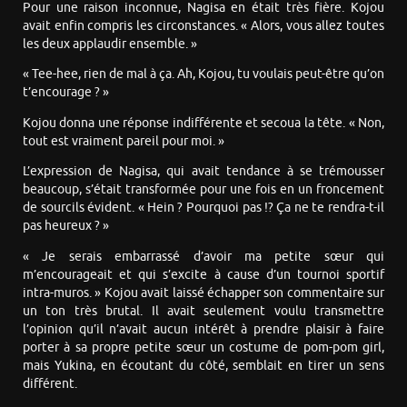
Pour une raison inconnue, Nagisa en était très fière. Kojou
avait enfin compris les circonstances. « Alors, vous allez toutes
les deux applaudir ensemble. »
« Tee-hee, rien de mal à ça. Ah, Kojou, tu voulais peut-être qu’on
t’encourage ? »
Kojou donna une réponse indifférente et secoua la tête. « Non,
tout est vraiment pareil pour moi. »
L’expression de Nagisa, qui avait tendance à se trémousser
beaucoup, s’était transformée pour une fois en un froncement
de sourcils évident. « Hein ? Pourquoi pas !? Ça ne te rendra-t-il
pas heureux ? »
« Je serais embarrassé d’avoir ma petite sœur qui
m’encourageait et qui s’excite à cause d’un tournoi sportif
intra-muros. » Kojou avait laissé échapper son commentaire sur
un ton très brutal. Il avait seulement voulu transmettre
l’opinion qu’il n’avait aucun intérêt à prendre plaisir à faire
porter à sa propre petite sœur un costume de pom-pom girl,
mais Yukina, en écoutant du côté, semblait en tirer un sens
différent.