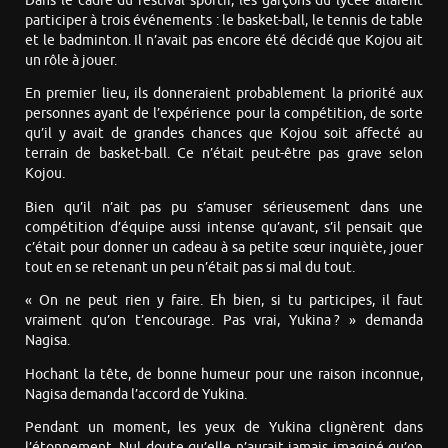
Dans le cadre du festival sportif, les garçons du lycée allaient
participer à trois événements : le basket-ball, le tennis de table
et le badminton. Il n’avait pas encore été décidé que Kojou ait
un rôle à jouer.
En premier lieu, ils donneraient probablement la priorité aux
personnes ayant de l’expérience pour la compétition, de sorte
qu’il y avait de grandes chances que Kojou soit affecté au
terrain de basket-ball. Ce n’était peut-être pas grave selon
Kojou.
Bien qu’il n’ait pas pu s’amuser sérieusement dans une
compétition d’équipe aussi intense qu’avant, s’il pensait que
c’était pour donner un cadeau à sa petite sœur inquiète, jouer
tout en se retenant un peu n’était pas si mal du tout.
« On ne peut rien y faire. Eh bien, si tu participes, il faut
vraiment qu’on t’encourage. Pas vrai, Yukina ? » demanda
Nagisa.
Hochant la tête, de bonne humeur pour une raison inconnue,
Nagisa demanda l’accord de Yukina.
Pendant un moment, les yeux de Yukina clignèrent dans
l’étonnement. Nul doute qu’elle n’aurait jamais imaginé qu’on