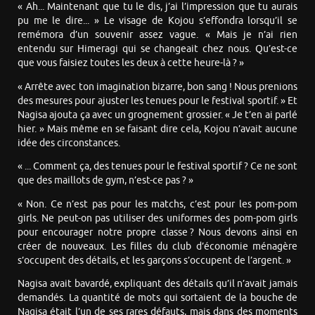
« Ah... Maintenant que tu le dis, j’ai l’impression que tu aurais
pu me le dire... » Le visage de Kojou s’effondra lorsqu’il se
remémora d’un souvenir assez vague. « Mais je n’ai rien
entendu sur Himeragi qui se changeait chez nous. Qu’est-ce
que vous faisiez toutes les deux à cette heure-là ? »
« Arrête avec ton imagination bizarre, bon sang ! Nous prenions
des mesures pour ajuster les tenues pour le festival sportif. » Et
Nagisa ajouta ça avec un grognement grossier. « Je t’en ai parlé
hier. » Mais même en se faisant dire cela, Kojou n’avait aucune
idée des circonstances.
« ... Comment ça, des tenues pour le festival sportif ? Ce ne sont
que des maillots de gym, n’est-ce pas ? »
« Non. Ce n’est pas pour les matchs, c’est pour les pom-pom
girls. Ne peut-on pas utiliser des uniformes des pom-pom girls
pour encourager notre propre classe ? Nous devons ainsi en
créer de nouveaux. Les filles du club d’économie ménagère
s’occupent des détails, et les garçons s’occupent de l’argent. »
Nagisa avait bavardé, expliquant des détails qu’il n’avait jamais
demandés. La quantité de mots qui sortaient de la bouche de
Nagisa était l’un de ses rares défauts, mais dans des moments