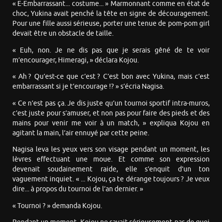
« E-Embarrassant... costume... » Marmonnant comme en état de
choc, Yukina avait penché la tête en signe de découragement.
Pour une fille aussi sérieuse, porter une tenue de pom-pom girl
devait être un obstacle de taille.
« Euh, non. Je ne dis pas que je serais gêné de te voir
m’encourager, Himeragi, » déclara Kojou.
« Ah ? Qu’est-ce que c’est ? C’est bon avec Yukina, mais c’est
embarrassant si je t’encourage !? » s’écria Nagisa.
« Ce n’est pas ça. Je dis juste qu’un tournoi sportif intra-muros,
c’est juste pour s’amuser, et non pas pour faire des pieds et des
mains pour venir me voir à un match, » expliqua Kojou en
agitant la main, l’air ennuyé par cette peine.
Nagisa leva les yeux vers son visage pendant un moment, les
lèvres effectuant une moue. Et comme son expression
devenait soudainement raide, elle s’enquit d’un ton
vaguement inquiet. « ... Kojou, ça te dérange toujours ? Je veux
dire... à propos du tournoi de l’an dernier. »
« Tournoi ? » demanda Kojou.