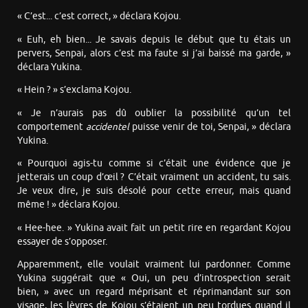
« C’est... c’est correct, » déclara Kojou.
« Euh, eh bien... Je savais depuis le début que tu étais un
pervers, Senpai, alors c’est ma faute si j’ai baissé ma garde, »
déclara Yukina.
« Hein ? » s’exclama Kojou.
« Je n’aurais pas dû oublier la possibilité qu’un tel
comportement
accidentel
puisse venir de toi, Senpai, » déclara
Yukina.
« Pourquoi agis-tu comme si c’était une évidence que je
jetterais un coup d’œil ? C’était vraiment un accident, tu sais.
Je veux dire, je suis désolé pour cette erreur, mais quand
même ! » déclara Kojou.
« Hee-hee. » Yukina avait fait un petit rire en regardant Kojou
essayer de s’opposer.
Apparemment, elle voulait vraiment lui pardonner. Comme
Yukina suggérait que « Oui, un peu d’introspection serait
bien, » avec un regard méprisant et réprimandant sur son
visage, les lèvres de Kojou s’étaient un peu tordues quand il