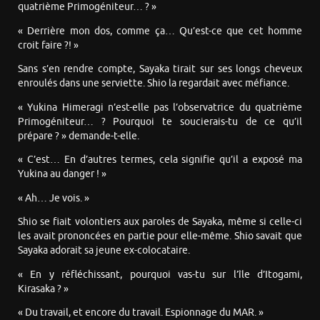
quatrième Primogéniteur… ? »
« Derrière mon dos, comme ça… Qu’est-ce que cet homme
croit faire ?! »
Sans s’en rendre compte, Sayaka tirait sur ses longs cheveux
enroulés dans une serviette. Shio la regardait avec méfiance.
« Yukina Himeragi n’est-elle pas l’observatrice du quatrième
Primogéniteur… ? Pourquoi te soucierais-tu de ce qu’il
prépare ? » demande-t-elle.
« C’est… En d’autres termes, cela signifie qu’il a exposé ma
Yukina au danger ! »
« Ah… Je vois. »
Shio se fiait volontiers aux paroles de Sayaka, même si celle-ci
les avait prononcées en partie pour elle-même. Shio savait que
Sayaka adorait sa jeune ex-colocataire.
« En y réfléchissant, pourquoi vas-tu sur l’île d’Itogami,
Kirasaka ? »
« Du travail, et encore du travail. Espionnage du MAR. »