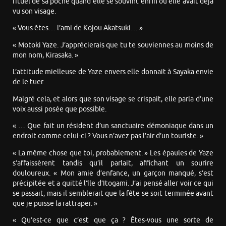
rituel de sa poche quand elle se souvint enfin où elle avait déjà
vu son visage.
« Vous êtes… l’ami de Kojou Akatsuki… »
« Motoki Yaze. J’apprécierais que tu te souviennes au moins de
mon nom, Kirasaka. »
L’attitude mielleuse de Yaze envers elle donnait à Sayaka envie
de le tuer.
Malgré cela, et alors que son visage se crispait, elle parla d’une
voix aussi posée que possible.
« … Que fait un résident d’un sanctuaire démoniaque dans un
endroit comme celui-ci ? Vous n’avez pas l’air d’un touriste. »
« La même chose que toi, probablement. » Les épaules de Yaze
s’affaissèrent tandis qu’il parlait, affichant un sourire
douloureux. « Mon amie d’enfance, un garçon manqué, s’est
précipitée et a quitté l’île d’Itogami. J’ai pensé aller voir ce qui
se passait, mais il semblerait que la fête se soit terminée avant
que je puisse la rattraper. »
« Qu’est-ce que c’est que ça ? Êtes-vous une sorte de