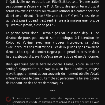
l’hôpital, elle ne l’écoutait pas. Elle était toute… “Ne me traite
pas comme si j’étais vieille !” Et Gajou, dès qu’on lui a dit qu’il
serait envoyé à l’hôpital où travaille Mimori, il a commencé à se
débattre en disant : “Non ! Elle va me tuer !” C’est à cause de ce
qui s’est passé quand il est rentré ivre à la maison une fois, ce
qui n’arrive jamais, n’est-ce pas ? »
La petite sœur dont il n’avait pas vu le visage depuis une
dizaine de jours poursuivait son monologue à l’attention de
Kojou et Yukina, avec une vigueur incroyable, semblant
évacuer toutes ses frustrations. Les deux jeunes gens n’avaient
d’autre choix que d’écouter Nagisa parler pendant près de deux
heures, abasourdis, avant qu’elle ne se fatigue et ne s’endorme.
Bien qu’épuisé par la bataille contre Azama, Kojou se sentit
soulagé d’apprendre que Nagisa allait bien. D’ailleurs, Nagisa
n’avait apparemment aucun souvenir du moment où elle s’était
effondrée dans le bain du temple et personne ne lui avait parlé
de l’apparition des bêtes démoniaques.
***
Si vous avez trouvé une faute d’orthographe, informez-nous en
sélectionnant le texte en question et en appuyant sur
Ctrl + Entrée
s’il vous