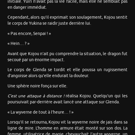
initiale. Yuiri n’avait pas la vie facile, mais elle ne semblait pas
en danger immédiat.
Cependant, alors qu’il exprimait son soulagement, Kojou sentit
le corps de Yukina se raidir juste derrière lui.
« Pas encore, Senpai ! »
« Hein… ? »
Avant que Kojou n’ait pu comprendre la situation, le dragon fut
secoué par un énorme impact.
Le corps de Glenda se tordit et elle poussa un rugissement
d’angoisse alors qu’elle endurait la douleur.
Une sphère noire fonça sur elle.
C’est une attaque à distance !
réalisa Kojou. Quelqu’un qui les
poursuivait par-derrière avait lancé une attaque sur Glenda.
« La wyverne de tout à l’heure… ! »
Lorsqu’il se retourna, Kojou vit la wyverne noire de jais dans sa
ligne de mire. L’homme en armure était monté sur son dos. La
femme, utilisatrice de magie, chevauchait l’autre wyverne, un