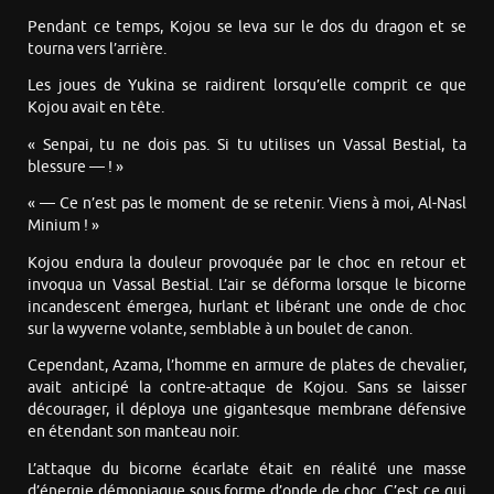
Pendant ce temps, Kojou se leva sur le dos du dragon et se
tourna vers l’arrière.
Les joues de Yukina se raidirent lorsqu’elle comprit ce que
Kojou avait en tête.
« Senpai, tu ne dois pas. Si tu utilises un Vassal Bestial, ta
blessure — ! »
« — Ce n’est pas le moment de se retenir. Viens à moi, Al-Nasl
Minium ! »
Kojou endura la douleur provoquée par le choc en retour et
invoqua un Vassal Bestial. L’air se déforma lorsque le bicorne
incandescent émergea, hurlant et libérant une onde de choc
sur la wyverne volante, semblable à un boulet de canon.
Cependant, Azama, l’homme en armure de plates de chevalier,
avait anticipé la contre-attaque de Kojou. Sans se laisser
décourager, il déploya une gigantesque membrane défensive
en étendant son manteau noir.
L’attaque du bicorne écarlate était en réalité une masse
d’énergie démoniaque sous forme d’onde de choc. C’est ce qui