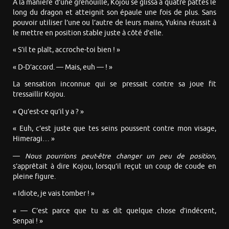
À la manière d’une grenouille, Kojou se glissa à quatre pattes le
long du dragon et atteignit son épaule une fois de plus. Sans
pouvoir utiliser l’une ou l’autre de leurs mains, Yukina réussit à
le mettre en position stable juste à côté d’elle.
« S’il te plaît, accroche-toi bien ! »
« D-D’accord. — Mais, euh — ! »
La sensation inconnue qui se pressait contre sa joue fit
tressaillir Kojou.
« Qu’est-ce qu’il y a ? »
« Euh, c’est juste que tes seins poussent contre mon visage,
Himeragi… »
—
Nous pourrions peut-être changer un peu de position,
s’apprêtait à dire Kojou, lorsqu’il reçut un coup de coude en
pleine figure.
« Idiote, je vais tomber ! »
« — C’est parce que tu as dit quelque chose d’indécent,
Senpai ! »