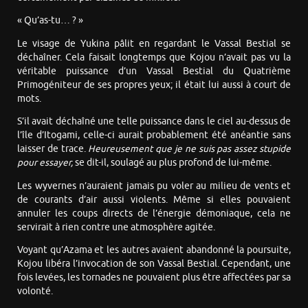
« Qu’as-tu… ? »
Le visage de Yukina pâlit en regardant le Vassal Bestial se
déchaîner. Cela faisait longtemps que Kojou n’avait pas vu la
véritable puissance d’un Vassal Bestial du Quatrième
Primogéniteur de ses propres yeux; il était lui aussi à court de
mots.
S’il avait déchaîné une telle puissance dans le ciel au-dessus de
l’île d’Itogami, celle-ci aurait probablement été anéantie sans
laisser de trace.
Heureusement que je ne suis pas assez stupide
pour essayer,
se dit-il, soulagé au plus profond de lui-même.
Les wyvernes n’auraient jamais pu voler au milieu de vents et
de courants d’air aussi violents. Même si elles pouvaient
annuler les coups directs de l’énergie démoniaque, cela ne
servirait à rien contre une atmosphère agitée.
Voyant qu’Azama et les autres avaient abandonné la poursuite,
Kojou libéra l’invocation de son Vassal Bestial. Cependant, une
fois levées, les tornades ne pouvaient plus être affectées par sa
volonté.