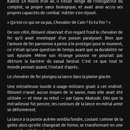
Kaleid. En moins d’un an, il s’était vengé de l’instigatrice du
complot, sa propre sœur biologique, et avait ainsi accru ses
propres capacités de combat. Vattler s’en réjouit.
« Qu’est-ce qui ne va pas, Chevalier de Caïn ? Es-tu fini ? »
De son côté, Iblisveil observait d’un regard froid le chevalier de
fer qu’il avait enveloppé d’un poison paralysant. Bien que
l’armure de fer parvienne à peine à le protéger pour le moment,
ce n’était qu’une question de temps avant que sa durabilité ne
soit épuisée. Même son étrange pouvoir ne pourrait pas
détruire la barrière du vassal bestial. C’est ce que tout le
monde pensait quand, l’instant d’après...
Le chevalier de fer plongea sa lance dans la plaine glacée.
Une mitrailleuse lourde à usage militaire gisait à cet endroit.
Iblisveil n’avait aucun moyen de le savoir, mais elle avait été
utilisée — et mise au rebut — par Gajou Akatsuki. Dès que la
mitrailleuse fut percée, les contours de la lance en métal armé
se déformèrent.
La lance à la pointe acérée sembla fondre, coulant comme de la
gelée alors qu’elle changeait de forme, se transformant en une