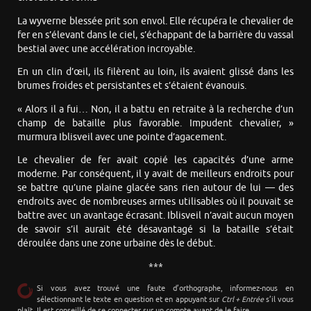
La wyverne blessée prit son envol. Elle récupéra le chevalier de
fer en s’élevant dans le ciel, s’échappant de la barrière du vassal
bestial avec une accélération incroyable.
En un clin d’œil, ils filèrent au loin, ils avaient glissé dans les
brumes froides et persistantes et s’étaient évanouis.
« Alors il a fui… Non, il a battu en retraite à la recherche d’un
champ de bataille plus favorable. Impudent chevalier, »
murmura Iblisveil avec une pointe d’agacement.
Le chevalier de fer avait copié les capacités d’une arme
moderne. Par conséquent, il y avait de meilleurs endroits pour
se battre qu’une plaine glacée sans rien autour de lui — des
endroits avec de nombreuses armes utilisables où il pouvait se
battre avec un avantage écrasant. Iblisveil n’avait aucun moyen
de savoir s’il aurait été désavantagé si la bataille s’était
déroulée dans une zone urbaine dès le début.
***
Si vous avez trouvé une faute d’orthographe, informez-nous en
sélectionnant le texte en question et en appuyant sur
Ctrl + Entrée
s’il vous
plaît. Il est conseillé de se connecter sur un compte avant de le faire.