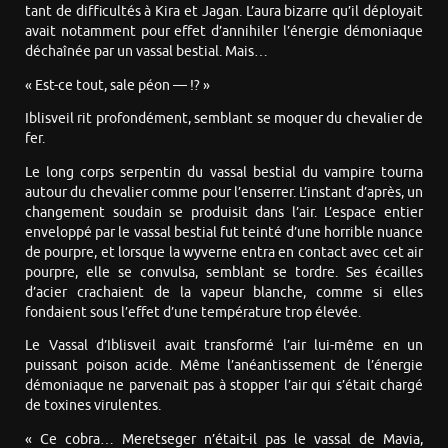
tant de difficultés à Kira et Jagan. L’aura bizarre qu’il déployait
avait notamment pour effet d’annihiler l’énergie démoniaque
déchaînée par un vassal bestial. Mais…
« Est-ce tout, sale péon — !? »
Iblisveil rit profondément, semblant se moquer du chevalier de
fer.
Le long corps serpentin du vassal bestial du vampire tourna
autour du chevalier comme pour l’enserrer. L’instant d’après, un
changement soudain se produisit dans l’air. L’espace entier
enveloppé par le vassal bestial fut teinté d’une horrible nuance
de pourpre, et lorsque la wyverne entra en contact avec cet air
pourpre, elle se convulsa, semblant se tordre. Ses écailles
d’acier crachaient de la vapeur blanche, comme si elles
fondaient sous l’effet d’une température trop élevée.
Le Vassal d’Iblisveil avait transformé l’air lui-même en un
puissant poison acide. Même l’anéantissement de l’énergie
démoniaque ne parvenait pas à stopper l’air qui s’était chargé
de toxines virulentes.
« Ce cobra… Meretseger n’était-il pas le vassal de Mavia,