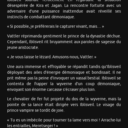
désespérée de Kira et Jagan. La rencontre fortuite avec un
adversaire d’une puissance inattendue avait réveillé ses
instincts de combattant démoniaque.
« Si possible, je préférerais le capturer vivant, mais… »
Vattler réprimanda gentiment le prince de la dynastie déchue.
Cependant, Iblisveil rit bruyamment aux paroles de sagesse du
jeune aristocrate.
« Je vous laisse le lézard. Amusons-nous, Vattler. »
Une aura immense et effroyable se répandit tandis qu’Iblisveil
déployait des ailes d’énergie démoniaque et bondissait. Il ne
prit même pas la peine d’invoquer un vassal bestial. Iblisveil se
contenta de frapper la wyverne d’un coup démoniaque,
envoyant son énorme carcasse s’écraser plus loin.
Le chevalier de fer fut projeté du dos de la wyverne, mais la
pointe de sa lance était dirigée vers Iblisveil. Le visage du
prince vampire se tordit de joie.
« Tu es un imbécile pour tourner ta lame vers moi ! Arrache-lui
les entrailles, Meretseger ! »