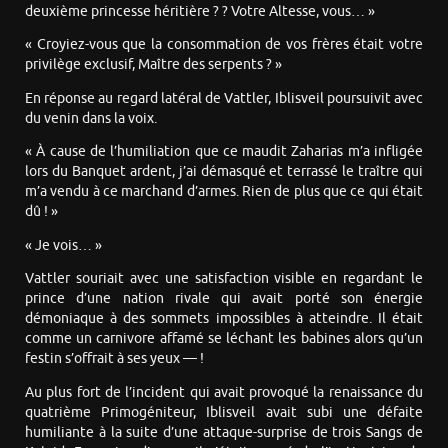
deuxième princesse héritière ? ? Votre Altesse, vous… »
« Croyiez-vous que la consommation de vos frères était votre
privilège exclusif, Maître des serpents ? »
En réponse au regard latéral de Vattler, Iblisveil poursuivit avec
du venin dans la voix.
« À cause de l’humiliation que ce maudit Zaharias m’a infligée
lors du Banquet ardent, j’ai démasqué et terrassé le traître qui
m’a vendu à ce marchand d’armes. Rien de plus que ce qui était
dû ! »
« Je vois… »
Vattler souriait avec une satisfaction visible en regardant le
prince d’une nation rivale qui avait porté son énergie
démoniaque à des sommets impossibles à atteindre. Il était
comme un carnivore affamé se léchant les babines alors qu’un
festin s’offrait à ses yeux — !
Au plus fort de l’incident qui avait provoqué la renaissance du
quatrième Primogéniteur, Iblisveil avait subi une défaite
humiliante à la suite d’une attaque-surprise de trois Sangs de