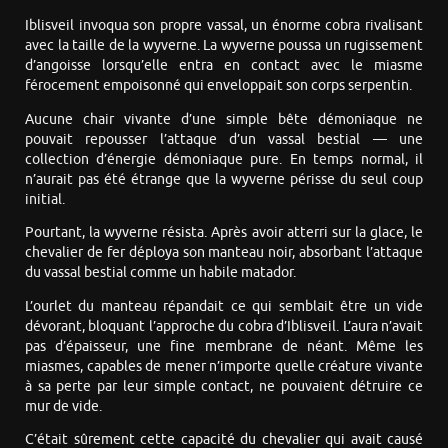
Iblisveil invoqua son propre vassal, un énorme cobra rivalisant
avec la taille de la wyverne. La wyverne poussa un rugissement
d’angoisse lorsqu’elle entra en contact avec le miasme
férocement empoisonné qui enveloppait son corps serpentin.
Aucune chair vivante d’une simple bête démoniaque ne
pouvait repousser l’attaque d’un vassal bestial — une
collection d’énergie démoniaque pure. En temps normal, il
n’aurait pas été étrange que la wyverne périsse du seul coup
initial.
Pourtant, la wyverne résista. Après avoir atterri sur la glace, le
chevalier de fer déploya son manteau noir, absorbant l’attaque
du vassal bestial comme un habile matador.
L’ourlet du manteau répandait ce qui semblait être un vide
dévorant, bloquant l’approche du cobra d’Iblisveil. L’aura n’avait
pas d’épaisseur, une fine membrane de néant. Même les
miasmes, capables de mener n’importe quelle créature vivante
à sa perte par leur simple contact, ne pouvaient détruire ce
mur de vide.
C’était sûrement cette capacité du chevalier qui avait causé