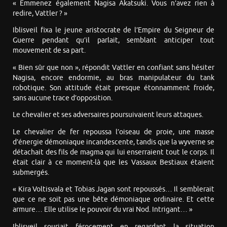
« Emmenez également Nagisa Akatsuki. Vous n’avez rien à
redire, Vattler ? »
Iblisveil fixa le jeune aristocrate de l’Empire du Seigneur de
Guerre pendant qu’il parlait, semblant anticiper tout
mouvement de sa part.
« Bien sûr que non », répondit Vattler en confiant sans hésiter
Nagisa, encore endormie, au bras manipulateur du tank
robotique. Son attitude était presque étonnamment froide,
sans aucune trace d’opposition.
Le chevalier et ses adversaires poursuivaient leurs attaques.
Le chevalier de fer repoussa l’oiseau de proie, une masse
d’énergie démoniaque incandescente, tandis que la wyverne se
détachait des fils de magma qui lui enserraient tout le corps. Il
était clair à ce moment-là que les Vassaux Bestiaux étaient
submergés.
« Kira Voltisvala et Tobias Jagan sont repoussés… Il semblerait
que ce ne soit pas une bête démoniaque ordinaire. Et cette
armure… Elle utilise le pouvoir du vrai Nod. Intrigant… »
Iblisveil souriait férocement en regardant la situation