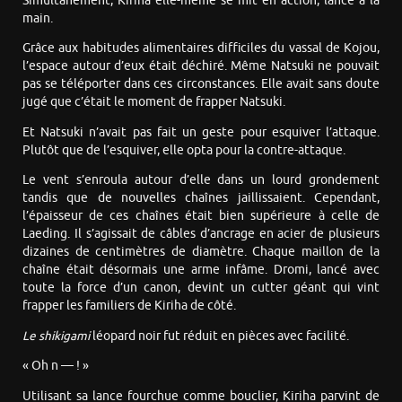
Simultanément, Kiriha elle-même se mit en action, lance à la
main.
Grâce aux habitudes alimentaires difficiles du vassal de Kojou,
l’espace autour d’eux était déchiré. Même Natsuki ne pouvait
pas se téléporter dans ces circonstances. Elle avait sans doute
jugé que c’était le moment de frapper Natsuki.
Et Natsuki n’avait pas fait un geste pour esquiver l’attaque.
Plutôt que de l’esquiver, elle opta pour la contre-attaque.
Le vent s’enroula autour d’elle dans un lourd grondement
tandis que de nouvelles chaînes jaillissaient. Cependant,
l’épaisseur de ces chaînes était bien supérieure à celle de
Laeding. Il s’agissait de câbles d’ancrage en acier de plusieurs
dizaines de centimètres de diamètre. Chaque maillon de la
chaîne était désormais une arme infâme. Dromi, lancé avec
toute la force d’un canon, devint un cutter géant qui vint
frapper les familiers de Kiriha de côté.
Le shikigami
léopard noir fut réduit en pièces avec facilité.
« Oh n — ! »
Utilisant sa lance fourchue comme bouclier, Kiriha parvint de