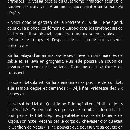
affrontés : le vassal bestial du Quatrième Primogéniteur et le
Gardien de Natsuki. C’était une chance qu’il y ait si
peu de
dégâts.
« Voici donc le gardien de la Sorcière du Vide… Rheingold,
celui qui a plongé les démons d’Europe dans les profondeurs de
la terreur. Il semblerait que les rumeurs soient vraies… Il
déforme le temps et l’espace de ce monde par sa seule
présence. »
Kiriha balaya d’un air maussade ses cheveux noirs maculés de
sable et se leva en grognant. Puis elle poussa un soupir de
lassitude en remettant sa lance fourchue dans sa forme de
transport.
Lorsque Natsuki vit Kiriha abandonner sa posture de combat,
elle sembla déçue et demanda : « Déjà fini, Prêtresse des Six
Lames ? »
Le vassal bestial du Quatrième Primogéniteur était toujours
matérialisé. Cependant, sa puissance semblait insuffisante
pour percer le filet d’épines, peut-être à cause de la perte de
Kojou, son hôte. Retenu par le corps du chevalier d’or qu’était
le Gardien de Natsuki, il ne pouvait que poursuivre sa course en