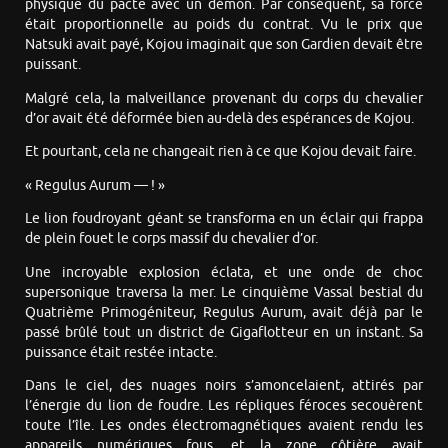
physique du pacte avec un démon. Par conséquent, sa force
était proportionnelle au poids du contrat. Vu le prix que
Natsuki avait payé, Kojou imaginait que son Gardien devait être
puissant.
Malgré cela, la malveillance provenant du corps du chevalier
d’or avait été déformée bien au-delà des espérances de Kojou.
Et pourtant, cela ne changeait rien à ce que Kojou devait faire.
« Regulus Aurum — ! »
Le lion foudroyant géant se transforma en un éclair qui frappa
de plein fouet le corps massif du chevalier d’or.
Une incroyable explosion éclata, et une onde de choc
supersonique traversa la mer. Le cinquième Vassal bestial du
Quatrième Primogéniteur, Regulus Aurum, avait déjà par le
passé brûlé tout un district de Gigaflotteur en un instant. Sa
puissance était restée intacte.
Dans le ciel, des nuages noirs s’amoncelaient, attirés par
l’énergie du lion de foudre. Les répliques féroces secouèrent
toute l’île. Les ondes électromagnétiques avaient rendu les
appareils numériques fous, et la zone côtière avait