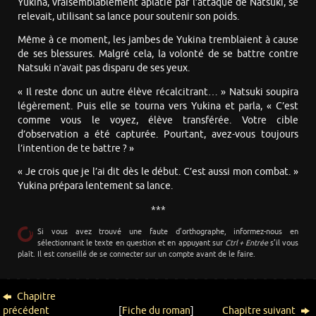
Yukina, vraisemblablement aplatie par l’attaque de Natsuki, se
relevait, utilisant sa lance pour soutenir son poids.
Même à ce moment, les jambes de Yukina tremblaient à cause
de ses blessures. Malgré cela, la volonté de se battre contre
Natsuki n’avait pas disparu de ses yeux.
« Il reste donc un autre élève récalcitrant… » Natsuki soupira
légèrement. Puis elle se tourna vers Yukina et parla, « C’est
comme vous le voyez, élève transférée. Votre cible
d’observation a été capturée. Pourtant, avez-vous toujours
l’intention de te battre ? »
« Je crois que je l’ai dit dès le début. C’est aussi mon combat. »
Yukina prépara lentement sa lance.
***
Si vous avez trouvé une faute d’orthographe, informez-nous en
sélectionnant le texte en question et en appuyant sur
Ctrl + Entrée
s’il vous
plaît. Il est conseillé de se connecter sur un compte avant de le faire.
Chapitre
précédent
[
Fiche du roman
]
Chapitre suivant