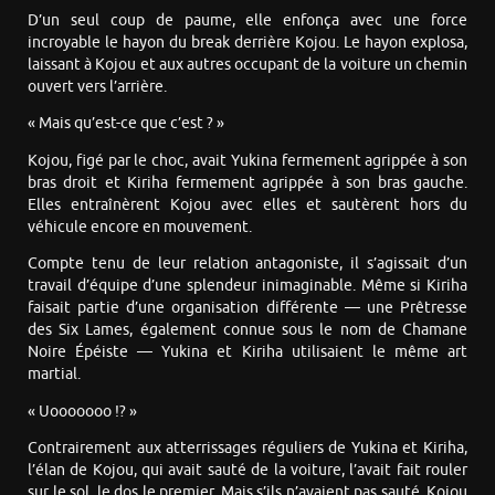
D’un seul coup de paume, elle enfonça avec une force
incroyable le hayon du break derrière Kojou. Le hayon explosa,
laissant à Kojou et aux autres occupant de la voiture un chemin
ouvert vers l’arrière.
« Mais qu’est-ce que c’est ? »
Kojou, figé par le choc, avait Yukina fermement agrippée à son
bras droit et Kiriha fermement agrippée à son bras gauche.
Elles entraînèrent Kojou avec elles et sautèrent hors du
véhicule encore en mouvement.
Compte tenu de leur relation antagoniste, il s’agissait d’un
travail d’équipe d’une splendeur inimaginable. Même si Kiriha
faisait partie d’une organisation différente — une Prêtresse
des Six Lames, également connue sous le nom de Chamane
Noire Épéiste — Yukina et Kiriha utilisaient le même art
martial.
« Uooooooo !? »
Contrairement aux atterrissages réguliers de Yukina et Kiriha,
l’élan de Kojou, qui avait sauté de la voiture, l’avait fait rouler
sur le sol, le dos le premier. Mais s’ils n’avaient pas sauté, Kojou