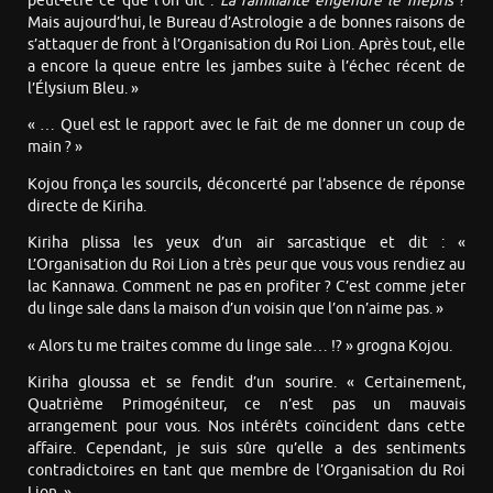
peut-être ce que l’on dit :
La familiarité engendre le mépris
?
Mais aujourd’hui, le Bureau d’Astrologie a de bonnes raisons de
s’attaquer de front à l’Organisation du Roi Lion. Après tout, elle
a encore la queue entre les jambes suite à l’échec récent de
l’Élysium Bleu. »
« … Quel est le rapport avec le fait de me donner un coup de
main ? »
Kojou fronça les sourcils, déconcerté par l’absence de réponse
directe de Kiriha.
Kiriha plissa les yeux d’un air sarcastique et dit : «
L’Organisation du Roi Lion a très peur que vous vous rendiez au
lac Kannawa. Comment ne pas en profiter ? C’est comme jeter
du linge sale dans la maison d’un voisin que l’on n’aime pas. »
« Alors tu me traites comme du linge sale… !? » grogna Kojou.
Kiriha gloussa et se fendit d’un sourire. « Certainement,
Quatrième Primogéniteur, ce n’est pas un mauvais
arrangement pour vous. Nos intérêts coïncident dans cette
affaire. Cependant, je suis sûre qu’elle a des sentiments
contradictoires en tant que membre de l’Organisation du Roi
Lion. »