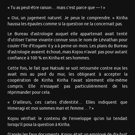
« Tu as peut-être raison… mais c’est parce que — ! »
« Oui, un jugement naturel. Je peux le comprendre. » Kiriha
haussa les épaules comme si la question ne la concernait pas.
Le Bureau d’astrologie auquel elle appartenait avait tenté
d’utiliser l’arme vivante connue sous le nom de Léviathan pour
couler l’île d’Itogami il y a à peine un mois. Les plans du Bureau
d’astrologie avaient échoué, mais Kojou n’avait pas pour autant
confiance à 100 % en Kiriha et ses hommes.
Cette fois, le fait que Natsuki se soit retournée contre eux les
avait mis au pied du mur, les obligeant à accepter la
coopération de Kiriha. Kiriha l’avait sûrement elle-même
compris. Elle n’essayait pas particulièrement de les
réprimander pour cela.
« D’ailleurs, ces cartes d’identité… Elles indiquent que
Himeragi et moi sommes mari et femme… ? »
Kojou vérifiait le contenu de l’enveloppe qu’on lui tendait
lorsqu’il posa la question à Kiriha.
D’après les faux documents, Kojou était un employé de dix-huit