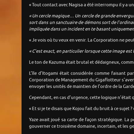
« Tout contact avec Nagisa a été interrompu il y a u
« Un cercle magique… Un cercle de grande envergure
sort dans un sanctuaire de démons sort de l’ordinair
impliquée dans un incident en te basant uniquement
« Je vois où tu veux en venir. La Corporation ne peut 
« C’est exact, en particulier lorsque cette image est
Le ton de Kazuma était brutal et dédaigneux, comme
L’île d’Itogami était considérée comme faisant pa
Corporation de Management du Gigaflotteur s’aventu
envoyer les unités de maintien de l’ordre de la Garde
Cependant, en cas d’urgence, cette logique n’était 
« Et si je te disais que Kojou fait du bruit à ce sujet ? 
Yaze avait joué sa carte de façon stratégique. La 
gouverner ce troisième domaine, incertain, et les ge