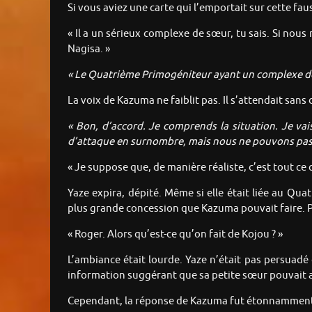
Si vous aviez une carte qui l’emportait sur cette fa
« Il a un sérieux complexe de sœur, tu sais. Si nous 
Nagisa. »
« Le Quatrième Primogéniteur ayant un complexe de
La voix de Kazuma ne faiblit pas. Il s’attendait sans
« Bon, d’accord. Je comprends la situation. Je vai
d’attaque en surnombre, mais nous ne pouvons pas no
« Je suppose que, de manière réaliste, c’est tout ce
Yaze expira, dépité. Même si elle était liée au Qu
plus grande concession que Kazuma pouvait faire. Pou
« Roger. Alors qu’est-ce qu’on fait de Kojou ? »
L’ambiance était lourde. Yaze n’était pas persuadé 
information suggérant que sa petite sœur pouvait a
Cependant, la réponse de Kazuma fut étonnamment