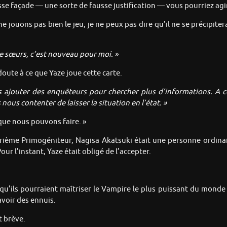
usse façade — une sorte de fausse justification — vous pourriez agi
ne jouons pas bien le jeu, je ne peux pas dire qu’il ne se précipit
 sœurs, c’est nouveau pour moi. »
 doute à ce que Yaze joue cette carte.
s ajouter des enquêteurs pour chercher plus d’informations. A c
us contenter de laisser la situation en l’état. »
 que nous pouvons faire. »
atrième Primogéniteur, Nagisa Akatsuki était une personne ordin
r l’instant, Yaze était obligé de l’accepter.
qu’ils pourraient maîtriser le Vampire le plus puissant du monde 
voir des ennuis.
 brève.