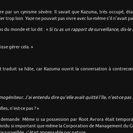
re par un cynisme sévère. Il savait que Kazuma, très occupé, ét
ller trop loin. Yaze ne pouvait pas vivre avec lui-même s’il n’avait 
 du monde et lui dit : «
Si tu as un rapport de surveillance, dis-
sse gérer cela. »
it traduit sa hâte, car Kazuma ouvrit la conversation à contrec
niteur. J’ai entendu dire qu’elle avait quitté l’île, n’est-ce pas ?
lles, n’est-ce pas ? »
demande. Même si sa possession par Root Avrora était temporaire,
ividu si important que même la Corporation de Management du Giga
tre surveillée, c’était impensable par nature.