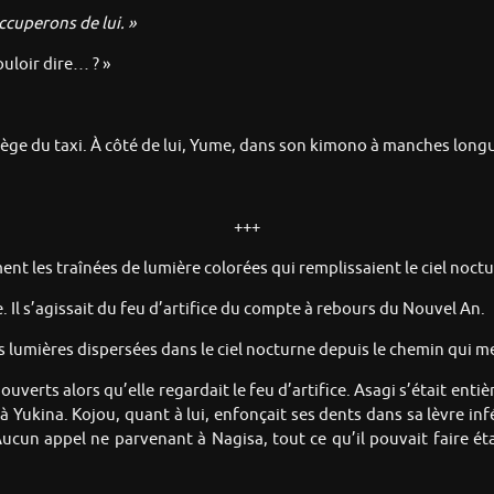
ccuperons de lui. »
uloir dire… ? »
e siège du taxi. À côté de lui, Yume, dans son kimono à manches l
+++
t les traînées de lumière colorées qui remplissaient le ciel noctu
. Il s’agissait du feu d’artifice du compte à rebours du Nouvel An.
s lumières dispersées dans le ciel nocturne depuis le chemin qui m
verts alors qu’elle regardait le feu d’artifice. Asagi s’était entièr
 Yukina. Kojou, quant à lui, enfonçait ses dents dans sa lèvre inf
ucun appel ne parvenant à Nagisa, tout ce qu’il pouvait faire ét