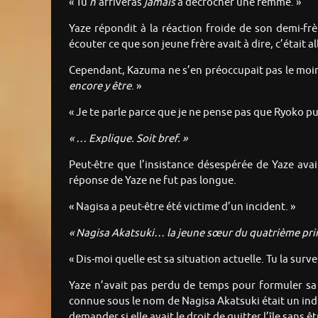
« Tu
n’
arriveras
jamais
à décrocher une femme. »
Yaze répondit à la réaction froide de son demi-frè
écouter ce que son jeune frère avait à dire, c’était a
Cependant, Kazuma ne s’en préoccupait pas le moins
encore y être
. »
« Je te parle parce que je ne pense pas que Ryoko pui
« … Explique. Soit bref. »
Peut-être que l’insistance désespérée de Yaze ava
réponse de Yaze ne fut pas longue.
« Nagisa a peut-être été victime d’un incident. »
« Nagisa Akatsuki… la jeune sœur du quatrième primogé
« Dis-moi quelle est sa situation actuelle. Tu la survei
Yaze n’avait pas perdu de temps pour formuler sa 
connue sous le nom de Nagisa Akatsuki était un ind
demander si elle avait le droit de quitter l’île sans ê