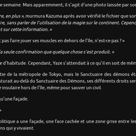
ne semaine. Mais apparemment, il s’agit d’une photo laissée par so
, en plus »
, murmura Kazuma après avoir vérifié le fichier que son
e, sans parler de l’utilisation de la magie sur le continent. Cepe
 sur cette information. »
pas faire jouer ses muscles en dehors de l’île, n’est-ce pas ? »
 la seule confirmation que quelque chose s’est produit. »
 d’habitude. Cependant, Yaze s’attendait à ce qu’il en soit de mê
rtie de la métropole de Tokyo, mais le Sanctuaire des démons éta
rait au-delà du Sanctuaire des Démons, ses différents droits serai
 insulaire hors de l’île, même pour sauver un civil.
qu’une façade.
»
politique a une façade, une face cachée et une zone grise entre l
ns qui y vivaient.