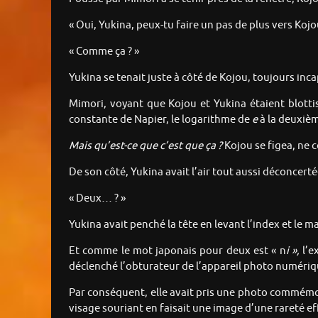
« Oui, Yukina, peux-tu faire un pas de plus vers Kojou
« Comme ça ? »
Yukina se tenait juste à côté de Kojou, toujours inc
Mimori, voyant que Kojou et Yukina étaient blottis
constante de Napier, le logarithme de
e
à la deuxièm
Mais qu’est-ce que c’est que ça ?
Kojou se figea, ne c
De son côté, Yukina avait l’air tout aussi déconcert
« Deux… ? »
Yukina avait penché la tête en levant l’index et le m
Et comme le mot japonais pour deux est « n
i »,
l’e
déclenché l’obturateur de l’appareil photo numérique
Par conséquent, elle avait pris une photo commémor
visage souriant en faisait une image d’une rareté ef