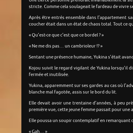
Une tierce personne prendrait invariablement la sit
stricte. Comme cela soulageait le fardeau de vivre s
Après être entrés ensemble dans l’appartement san
coucher était dans un état de chaos total. Tout ce qu
« Qu’est-ce que c’est que ce bordel ? »
« Ne me dis pas… un cambrioleur !? »
Sentant une présence humaine, Yukina s’était avanc
Kojou suivit le regard vigilant de Yukina lorsqu’il 
fermée et inutilisée.
Yukina, apparemment sur ses gardes au cas où l’adve
blanche mal fagotée, assis sur le bord du lit.
Elle devait avoir une trentaine d’années, à peu prè
première vue, cette jeune femme passait pour une a
Elle poussa un soupir contemplatif en remarquant que
« Gah… »