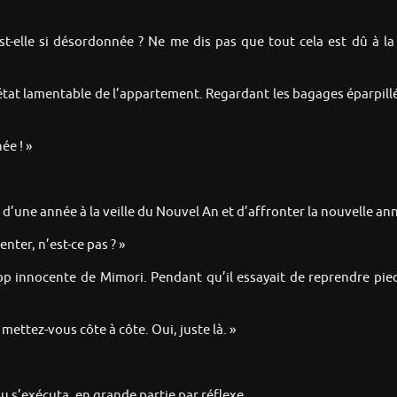
st-elle si désordonnée ? Ne me dis pas que tout cela est dû à l
état lamentable de l’appartement. Regardant les bagages éparpillé
ée ! »
e d’une année à la veille du Nouvel An et d’affronter la nouvelle an
nter, n’est-ce pas ? »
op innocente de Mimori. Pendant qu’il essayait de reprendre pie
ttez-vous côte à côte. Oui, juste là. »
ou s’exécuta, en grande partie par réflexe.