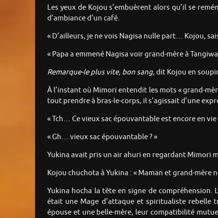
Les yeux de Kojou s’embuèrent alors qu’il se remé
d’ambiance d’un café.
« D’ailleurs, je ne vois Nagisa nulle part… Kojou, sais
« Papa a emmené Nagisa voir grand-mère à Tangiwa. 
Remarque-le plus vite, bon sang,
dit Kojou en soupir
À l’instant où Mimori entendit les mots « grand-mèr
tout prendre à bras-le-corps, il s’agissait d’une exp
« Tch… Ce vieux sac épouvantable est encore en vie 
« Gh… vieux sac épouvantable ? »
Yukina avait pris un air ahuri en regardant Mimori m
Kojou chuchota à Yukina : « Maman et grand-mère ne
Yukina hocha la tête en signe de compréhension. L
était une Mage d’attaque et spiritualiste rebelle
épouse et une belle-mère, leur compatibilité mutuel