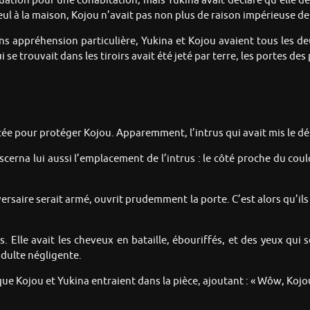
uation pour une cohabitation, mais Yukina avait déclaré qu’elle d
eul à la maison, Kojou n’avait pas non plus de raison impérieuse de 
s appréhension particulière, Yukina et Kojou avaient tous les de
i se trouvait dans les tiroirs avait été jeté par terre, les portes d
ée pour protéger Kojou. Apparemment, l’intrus qui avait mis le dé
discerna lui aussi l’emplacement de l’intrus : le côté proche du cou
rsaire serait armé, ouvrit prudemment la porte. C’est alors qu’ils
s. Elle avait les cheveux en bataille, ébouriffés, et des yeux qu
dulte négligente.
 Kojou et Yukina entraient dans la pièce, ajoutant : « Wôw, Kojou.