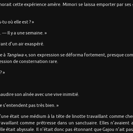
morait cette expérience amère. Mimori se laissa emporter par se
-tu où elle est ? »
— Il y a une semaine. »
ant d’un air exaspéré.
e à
Tangiwa »,
son expression se déforma fortement, presque comme
ression de consternation rare.
? »
audire son aînée avec une vive inimitié.
 s’entendent pas très bien. »
’une était une médium à la tête de linotte travaillant comme che
 travaillant comme prêtresse dans un sanctuaire. Elles n’avaient
le était abyssale. Il n’était donc pas étonnant que Gajou n’ait p