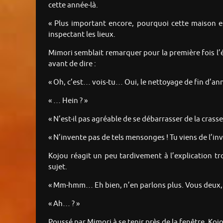
cette année-là.
« Plus important encore, pourquoi cette maison e
inspectant les lieux.
Mimori semblait remarquer pour la première fois l’
avant de dire :
« Oh, c’est… vois-tu… Oui, le nettoyage de fin d’ann
« … Hein ? »
« N’est-il pas agréable de se débarrasser de la crass
« N’invente pas de tels mensonges ! Tu viens de l’inve
Kojou réagit un peu tardivement à l’explication tr
sujet.
« Mm-hmm… Eh bien, n’en parlons plus. Vous deux, me
« Ah… ? »
Poussé par Mimori à se tenir près de la fenêtre, Koj