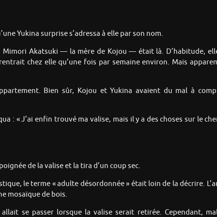
une Yukina surprise s’adressa à elle par son nom.
re, Mimori Akatsuki — la mère de Kojou — était là. D’habitude, elle
e rentrait chez elle qu’une fois par semaine environ. Mais appare
l’appartement. Bien sûr, Kojou et Yukina avaient du mal à co
 : « J’ai enfin trouvé ma valise, mais il y a des choses sur le chem
oignée de la valise et la tira d’un coup sec.
que, le terme « adulte désordonnée » était loin de la décrire. L’a
ne mosaïque de bois.
 allait se passer lorsque la valise serait retirée. Cependant, m