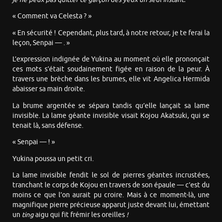
« Comment va Celesta ? »
« En sécurité ! Cependant, plus tard, à notre retour, je te ferai la
leçon, Senpai — . »
L’expression indignée de Yukina au moment où elle prononçait
ces mots s’était soudainement figée en raison de la peur. À
travers une brèche dans les brumes, elle vit Angelica Hermida
abaisser sa main droite.
La brume argentée se sépara tandis qu’elle lançait sa lame
invisible. La lame géante invisible visait Kojou Akatsuki, qui se
tenait là, sans défense.
« Senpai — ! »
Yukina poussa un petit cri.
La lame invisible fendit le sol de pierres géantes incrustées,
tranchant le corps de Kojou en travers de son épaule — c’est du
moins ce que l’on aurait pu croire. Mais à ce moment-là, une
magnifique pierre précieuse apparut juste devant lui, émettant
un
ting
aigu qui fit frémir les oreilles
!