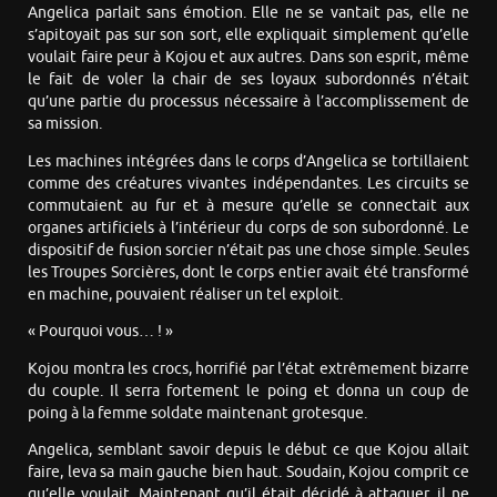
Angelica parlait sans émotion. Elle ne se vantait pas, elle ne
s’apitoyait pas sur son sort, elle expliquait simplement qu’elle
voulait faire peur à Kojou et aux autres. Dans son esprit, même
le fait de voler la chair de ses loyaux subordonnés n’était
qu’une partie du processus nécessaire à l’accomplissement de
sa mission.
Les machines intégrées dans le corps d’Angelica se tortillaient
comme des créatures vivantes indépendantes. Les circuits se
commutaient au fur et à mesure qu’elle se connectait aux
organes artificiels à l’intérieur du corps de son subordonné. Le
dispositif de fusion sorcier n’était pas une chose simple. Seules
les Troupes Sorcières, dont le corps entier avait été transformé
en machine, pouvaient réaliser un tel exploit.
« Pourquoi vous… ! »
Kojou montra les crocs, horrifié par l’état extrêmement bizarre
du couple. Il serra fortement le poing et donna un coup de
poing à la femme soldate maintenant grotesque.
Angelica, semblant savoir depuis le début ce que Kojou allait
faire, leva sa main gauche bien haut. Soudain, Kojou comprit ce
qu’elle voulait. Maintenant qu’il était décidé à attaquer, il ne