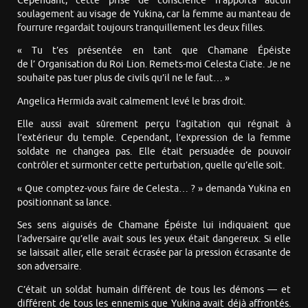
Cependant, cette prise de conscience n’apporta aucun
soulagement au visage de Yukina, car la femme au manteau de
fourrure regardait toujours tranquillement les deux filles.
« Tu t’es présentée en tant que Chamane Épéiste
de l’ Organisation du Roi Lion. Remets-moi Celesta Ciate. Je ne
souhaite pas tuer plus de civils qu’il ne le faut… »
Angelica Hermida avait calmement levé le bras droit.
Elle aussi avait sûrement perçu l’agitation qui régnait à
l’extérieur du temple. Cependant, l’expression de la femme
soldate ne changea pas. Elle était persuadée de pouvoir
contrôler et surmonter cette perturbation, quelle qu’elle soit.
« Que comptez-vous faire de Celesta… ? » demanda Yukina en
positionnant sa lance.
Ses sens aiguisés de Chamane Épéiste lui indiquaient que
l’adversaire qu’elle avait sous les yeux était dangereux. Si elle
se laissait aller, elle serait écrasée par la pression écrasante de
son adversaire.
C’était un soldat humain différent de tous les démons — et
différent de tous les ennemis que Yukina avait déjà affrontés.