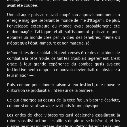
avait été coupée.
Une attaque puissante avait coupé son approvisionnement en
énergie magique, séparant le monde de l’île d’Itogami. De plus,
l’enveloppe extérieure du monde avait probablement été
endommagée. L’attaque était suffisamment puissante pour
ébranler un monde créé par un dieu des ténèbres, même s’il
n’était qu’à l’état immature et non matérialisé.
Même si les deux soldats étaient censés être des machines de
combat à la tête froide, ce fait les troublait légèrement. C’est
grâce à leur grande expérience du combat qu’ils avaient
instinctivement compris : ce pouvoir deviendrait un obstacle à
leur mission — .
Puis, comme pour donner raison à leur instinct, une nouvelle
distorsion se produisit à l’intérieur de la barrière.
Ce qui émergea au-dessus de la tête fut un bicorne écarlate,
comme si un vent sauvage avait pris forme physique.
Les ondes de choc vibratoires qu’il déclencha assaillirent la
ruine sans distinction. Les piliers de pierre se brisèrent, et les
pierres géantes incrustées dans le sol s’effondrèrent. Les runes