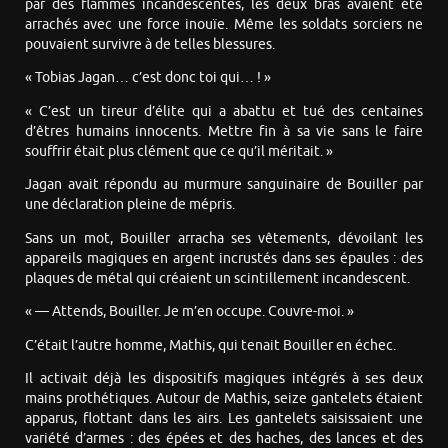
par des flammes incandescentes, les deux bras avaient été
arrachés avec une force inouïe. Même les soldats sorciers ne
pouvaient survivre à de telles blessures.
« Tobias Jagan… c’est donc toi qui… ! »
« C’est un tireur d’élite qui a abattu et tué des centaines
d’êtres humains innocents. Mettre fin à sa vie sans le faire
souffrir était plus clément que ce qu’il méritait. »
Jagan avait répondu au murmure sanguinaire de Bouiller par
une déclaration pleine de mépris.
Sans un mot, Bouiller arracha ses vêtements, dévoilant les
appareils magiques en argent incrustés dans ses épaules : des
plaques de métal qui créaient un scintillement incandescent.
« — Attends, Bouiller. Je m’en occupe. Couvre-moi. »
C’était l’autre homme, Mathis, qui tenait Bouiller en échec.
Il activait déjà les dispositifs magiques intégrés à ses deux
mains prothétiques. Autour de Mathis, seize gantelets étaient
apparus, flottant dans les airs. Les gantelets saisissaient une
variété d’armes : des épées et des haches, des lances et des