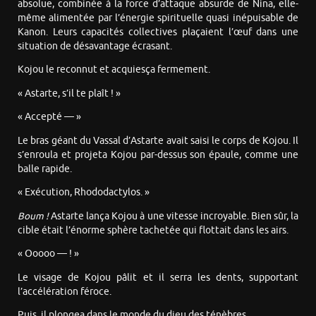
absolue, combinée à la force d’attaque absurde de Nina, elle-
même alimentée par l’énergie spirituelle quasi inépuisable de
Kanon. Leurs capacités collectives plaçaient l’œuf dans une
situation de désavantage écrasant.
Kojou le reconnut et acquiesça fermement.
« Astarte, s’il te plaît ! »
« Accepté — »
Le bras géant du Vassal d’Astarte avait saisi le corps de Kojou. Il
s’enroula et projeta Kojou par-dessus son épaule, comme une
balle rapide.
« Exécution, Rhododactylos. »
Boum !
Astarte lança Kojou à une vitesse incroyable. Bien sûr, la
cible était l’énorme sphère tachetée qui flottait dans les airs.
« Ooooo — ! »
Le visage de Kojou pâlit et il serra les dents, supportant
l’accélération féroce.
Puis, il plongea dans le monde du dieu des ténèbres.