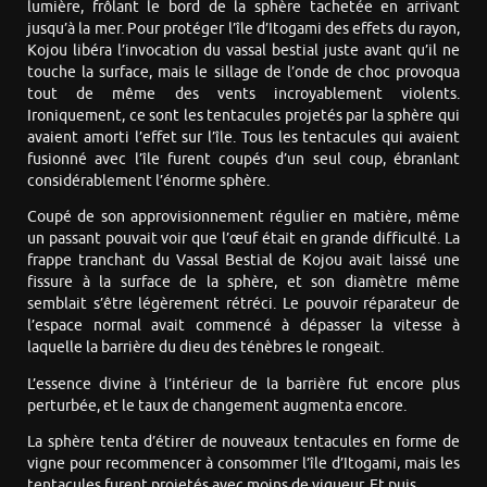
lumière, frôlant le bord de la sphère tachetée en arrivant
jusqu’à la mer. Pour protéger l’île d’Itogami des effets du rayon,
Kojou libéra l’invocation du vassal bestial juste avant qu’il ne
touche la surface, mais le sillage de l’onde de choc provoqua
tout de même des vents incroyablement violents.
Ironiquement, ce sont les tentacules projetés par la sphère qui
avaient amorti l’effet sur l’île. Tous les tentacules qui avaient
fusionné avec l’île furent coupés d’un seul coup, ébranlant
considérablement l’énorme sphère.
Coupé de son approvisionnement régulier en matière, même
un passant pouvait voir que l’œuf était en grande difficulté. La
frappe tranchant du Vassal Bestial de Kojou avait laissé une
fissure à la surface de la sphère, et son diamètre même
semblait s’être légèrement rétréci. Le pouvoir réparateur de
l’espace normal avait commencé à dépasser la vitesse à
laquelle la barrière du dieu des ténèbres le rongeait.
L’essence divine à l’intérieur de la barrière fut encore plus
perturbée, et le taux de changement augmenta encore.
La sphère tenta d’étirer de nouveaux tentacules en forme de
vigne pour recommencer à consommer l’île d’Itogami, mais les
tentacules furent projetés avec moins de vigueur. Et puis…