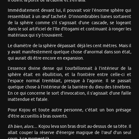
Il ouvrit la porte de la cabine et s’en alla.
Immédiatement devant lui, il pouvait voir l’énorme sphère qui
ressemblait à un œuf tacheté. D’innombrables lianes sortaient
de la sphère comme s’il s’agissait d’une cascade, se logeant
dans le sol artificiel de l’île d’Itogami et continuant à ronger les
matériaux qui s’y trouvaient.
Le diamètre de la sphère dépassait déjà les cent mètres. Mais il
y avait manifestement quelque chose d’anormal dans son état,
qui aurait dû être encore en expansion.
L’essence divine dense qui tourbillonnait à l’intérieur de la
sphère était en ébullition, et la frontière entre celle-ci et
l’espace normal tremblait, presque à l’agonie. Il se passait
quelque chose à l’intérieur de la barrière du dieu des ténèbres.
En ce qui concerne le sort d’invocation, il s’agissait d’une faille
inattendue et fatale.
Pour Kojou et toute autre personne, c’était un bon présage
d’être accueillis à bras ouverts.
Eh bien, alors…
Kojou leva son bras droit au-dessus de sa tête. Il
allait couper la réserve d’énergie magique de l’œuf d’un seul
coup, à ce moment-là…