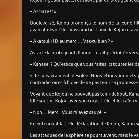
Kojou, figé sur place, fut sauvé par un bras géant 
« Astarte !? »
Bouleversé, Kojou prononça le nom de la jeune fill
avaient dévoré les Vassaux bestiaux de Kojou n’ava
« Akatsuki ! Dieu merci… Vas-tu bien ? »
Astarte la protégeant, Kanon s’était précipitée vers 
« Kanase !? Qu’est-ce que vous faites ici toutes les d
« Je suis vraiment désolée. Nous étions inquiets
contradictoires à l’idée de ne pas tenir sa promesse.
Voyant que Kojou ne pouvait pas tenir debout, Kanon 
Elle soutint Kojou avec son corps frêle et le traîna ve
« Non… Merci. Vous m’avez sauvé. »
En entendant la frêle déclaration de Kojou, Kanon s
Les attaques de la sphère se poursuivent, mais le vas