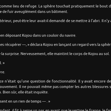
comme lieu de refuge. La sphère touchait pratiquement le bout de l
ue de fuir aveuglément dans un bâtiment.
rieur, peut-être leur avait-il demandé de se mettre à l’abri. Il n
 en déposant Kojou dans un couloir du navire.
er les récupérer —, » déclara Kojou en lançant un regard vers la sphèr
 la surprise. Nerveusement, elle maintint le corps de Kojou au sol.
. »
vre.
e n’était qu’une question de fonctionnalité. Il y avait encore des
ouvement. Il ne pouvait même pas compter les autres blessures s
Bien sûr, elle était inquiète.
sent en un rien de temps — . »
dant, il fit à peine un pas en avant que le vertige le frappa, le f