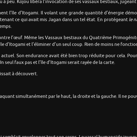
eu à peu. Kojou libéra l’invocation de ses vassaux bestiaux, jugeant 
nt l’île d’Itogami. Il volant une grande quantité d’énergie dém
enant ce qui avait mis Jagan dans un tel état. En protégeant
le n
temps.
 contre l’œuf. Même les Vassaux bestiaux du Quatrième Primogén
’île d’Itogami et l’éliminer d’un seul coup. Rien de moins ne fonctio
t actuel. Son endurance avait été bien trop réduite pour cela. Po
seul faux pas et l’île d’Itogami serait rayée de la carte.
aissait à découvert.
quant simultanément par le haut, la droite et la gauche. Il ne pouv