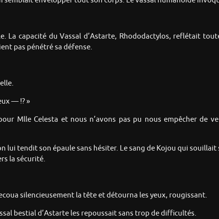
qui semblait envelopper tout son corps. Le vassal humanoïde invoqu
e. La capacité du Vassal d’Astarte, Rhododactylos, reflétait tou
ient pas pénétré sa défense.
elle.
eux — !? »
 pour Mlle Celesta et nous n’avons pas pu nous empêcher de veni
lui tendit son épaule sans hésiter. Le sang de Kojou qui souillait 
rs la sécurité.
ecoua silencieusement la tête et détourna les yeux, rougissant.
sal bestial d’Astarte les repoussait sans trop de difficultés.