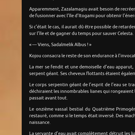
Apparemment, Zazalamagiu avait besoin de recréer en
de fusionner avec l’île d’Itogami pour obtenir l’éner
Si c’était le cas, il aurait dû être possible de retar
sur l’île et de gagner du temps pour sauver Celesta.
« — Viens, Sadalmelik Albus ! »
Kojou consacra le reste de son endurance à l’invocat
La mer se fendit et une demoiselle d’eau apparut, 
serpent géant. Ses cheveux flottants étaient égal
Le corps serpentin géant de l’esprit de l’eau se t
déchiraient les innombrables lianes qui rongeaient l’î
passait avant tout.
Le onzième vassal bestial du Quatrième Primogéni
restauré, comme si le temps était inversé. Des mac
naissance.
La servante d’eau avait complètement détruit les liane