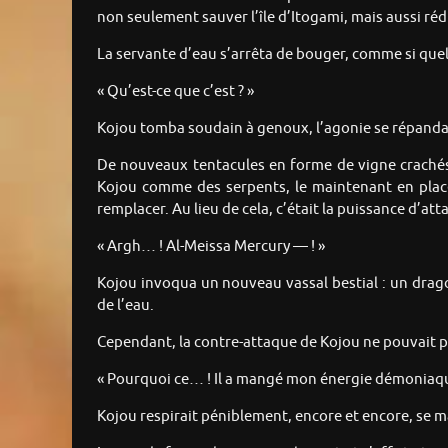
non seulement sauver l’île d’Itogami, mais aussi ré
La servante d’eau s’arrêta de bouger, comme si quelq
« Qu’est-ce que c’est ? »
Kojou tomba soudain à genoux, l’agonie se répand
De nouveaux tentacules en forme de vigne crachés 
Kojou comme des serpents, le maintenant en place.
remplacer. Au lieu de cela, c’était la puissance d’at
« Argh… ! Al-Meissa Mercury — ! »
Kojou invoqua un nouveau vassal bestial : un dragon
de l’eau.
Cependant, la contre-attaque de Kojou ne pouvait pas
« Pourquoi ce… ! Il a mangé mon énergie démoniaque
Kojou respirait péniblement, encore et encore, se m