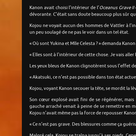
Kanon avait choisi l’intérieur de l’
Oceanus Grave II
dévorante. C’était sans doute beaucoup plus sûr q
Kojou ne voyait aucun des hommes de Vattler à l’inté
un peu soulagé de ne pas le voir dans un tel état.
« Où sont Yukina et Mlle Celesta ? » demanda Kanon
« Elles sont à l’intérieur de cette chose. Je vais all
Les yeux bleus de Kanon clignotèrent sous l’effet de
« Akatsuki, ce n’est pas possible dans ton état actuel
Kojou, voyant Kanon secouer la tête, se mordit la lè
Son cœur explosé avait fini de se régénérer, mais c
gauche arraché venait à peine de se remettre en m
Kojou n’avait même pas la force de repousser Kanon. 
« Ce n’est pas grave. Des blessures comme ça guéris
Malgré cela, Kojou se traîna jusqu’à ses pieds. Cepen