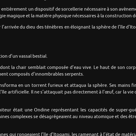
tièrement un dispositif de sorcellerie nécessaire à son avènement
gie magique et la matière physique nécessaires à la construction de
der l’arrivée du dieu des ténèbres en éloignant la sphère de l’île d’It
ion d’un vassal bestial.
dont la chair semblait composée d’eau vive. Le haut de son corps 
ement composés d’innombrables serpents.
ransforma en un torrent furieux et attaqua la sphère. Ses mains f
le artificielle. Il ne s’attaquait pas directement à l’œuf, car la v
teur était une Ondine représentant les capacités de super-guér
hines complexes se désagrégeaient au niveau atomique et des êtres
s qui rongeaient l’île d’Itogami, les ramenant à l’état de matériaux