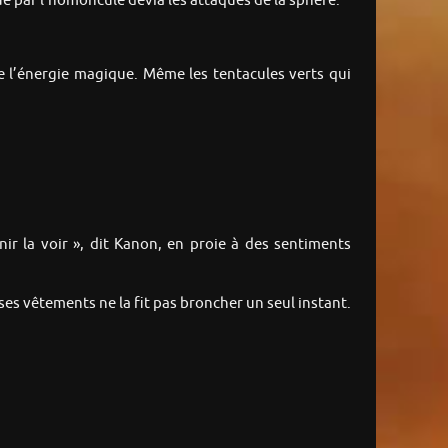
é par l’homoncule dévia les attaques de la sphère.
te l’énergie magique. Même les tentacules verts qui
r la voir », dit Kanon, en proie à des sentiments
ses vêtements ne la fit pas broncher un seul instant.