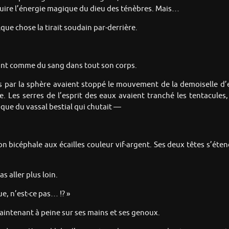
duire l’énergie magique du dieu des ténèbres. Mais…
ue chose la tirait soudain par-derrière.
ant comme du sang dans tout son corps.
par la sphère avaient stoppé le mouvement de la demoiselle d’ea
 Les serres de l’esprit des eaux avaient tranché les tentacules,
taque du vassal bestial qui chutait —
 bicéphale aux écailles couleur vif-argent. Ses deux têtes s’étend
 aller plus loin.
, n’est-ce pas… !? »
aintenant à peine sur ses mains et ses genoux.