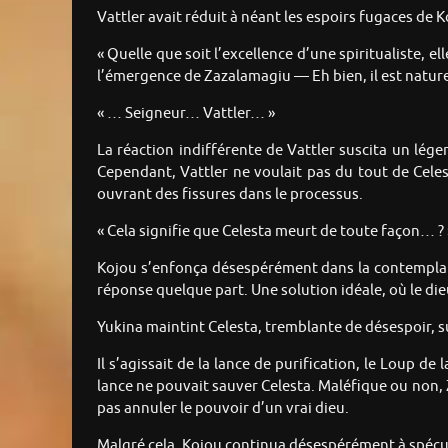
Vattler avait réduit à néant les espoirs fugaces de K
« Quelle que soit l’excellence d’une spiritualiste, e
l’émergence de Zazalamagiu — Eh bien, il est naturel
« … Seigneur… Vattler… »
La réaction indifférente de Vattler suscita un léger
Cependant, Vattler ne voulait pas du tout de Celest
ouvrant des fissures dans le processus.
« Cela signifie que Celesta meurt de toute façon… ? 
Kojou s’enfonça désespérément dans la contempla
réponse quelque part. Une solution idéale, où le die
Yukina maintint Celesta, tremblante de désespoir, sur
Il s’agissait de la lance de purification, le Loup 
lance ne pouvait sauver Celesta. Maléfique ou non, Za
pas annuler le pouvoir d’un vrai dieu.
Malgré cela, Kojou continua désespérément à spécu