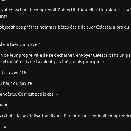
n subconscient. Il comprenait l’objectif d’Angelica Hermida et la
ints.
 l’objectif des prêtres hommes-bêtes était de tuer Celesta, alors qu
e la tuer sur place ?
on de leur propre ville de se déchaîner, envoyer Celesta dans un pay
 étrangère. Ils ne l’avaient pas tuée, mais pourquoi ?
vait sauvés ? Ou…
du haut du navire.
gères. Ce n’est pas le cas. »
iant.
a chair : la bestialisation divine. Personne ne semblait comprendre l
 . »