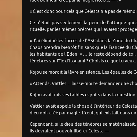
faux bonheur créé par la magie rituelle — . »
« C’est donc pour cela que Celesta n’a pas de mémoir
Ce n’était pas seulement la peur de l’attaque qui 
rituelle, par les mêmes prêtres qui l’avaient protégé
« J’ai éliminé les forces de l’ASC dans la Zone du C
Chaos prendra bientôt fin sans que la Fiancée du Ch
les habitants de l’Eden, « … le reste dépend de to
ténèbres sur l’île d’Itogami ? Choisis ce que tu veux.
Kojou se mordit la lèvre en silence. Les épaules de 
« Attends, Vattler… laisse-moi te demander une chose
Kojou avait mis ses faibles espoirs dans la question.
Vattler avait appelé la chose à l’intérieur de Celest
dieu noir créé par magie. L’œuf, qui existait dans 
Cependant, si le dieu des ténèbres se matérialisait, l
ils devraient pouvoir libérer Celesta —