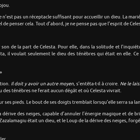
ojou.
lle n’est pas un réceptacle suffisant pour accueillir un dieu. La ma
 de penser cela. Tout d’abord, je ne pense pas que l’esprit de Cele
 son de la part de Celesta. Pour elle, dans la solitude et l’inquiét
a, il voulait seulement le dieu des ténèbres qui était en elle. Ce 
»
tion.
Il
doit y avoir un autre moyen
, s’entêta-t-il à croire.
Ne
le lai
u des ténèbres ne ferait aucun dégât et où Celesta vivrait.
 ses pieds. Le bout de ses doigts tremblait lorsqu’elle serra sa la
de la dérive des neiges, capable d’annuler l’énergie magique et de 
zalamagiu était un dieu, et le Loup de la dérive des neiges, forgé 
ler.