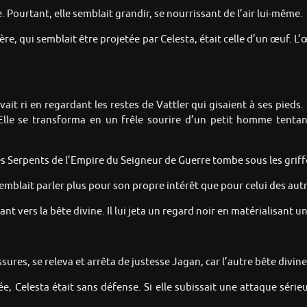
Pourtant, elle semblait grandir, se nourrissant de l’air lui-même.
ère, qui semblait être projetée par Celesta, était celle d’un œuf. 
it ri en regardant les restes de Vattler qui gisaient à ses pieds. 
e. Elle se transforma en un frêle sourire d’un petit homme tenta
des Serpents de l’Empire du Seigneur de Guerre tombe sous les grif
emblait parler plus pour son propre intérêt que pour celui des autre
ant vers la bête divine. Il lui jeta un regard noir en matérialisant 
essures, se releva et arrêta de justesse Jagan, car l’autre bête divin
 Celesta était sans défense. Si elle subissait une attaque sérieu