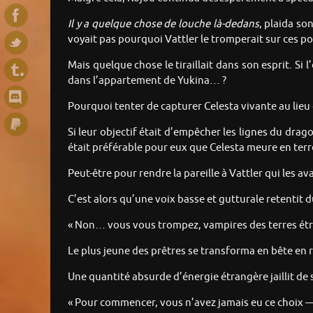
Il y a quelque chose de louche là-dedans
, plaida so
voyait pas pourquoi Vattler le tromperait sur ces po
Mais quelque chose le tiraillait dans son esprit. Si
dans l’appartement de Yukina… ?
Pourquoi tenter de capturer Celesta vivante au lieu d
Si leur objectif était d’empêcher les lignes du drag
était préférable pour eux que Celesta meure en terre
Peut-être pour rendre la pareille à Vattler qui les a
C’est alors qu’une voix basse et gutturale retentit 
« Non… vous vous trompez, vampires des terres étran
Le plus jeune des prêtres se transforma en bête en r
Une quantité absurde d’énergie étrangère jaillit de s
« Pour commencer, vous n’avez jamais eu ce choix —