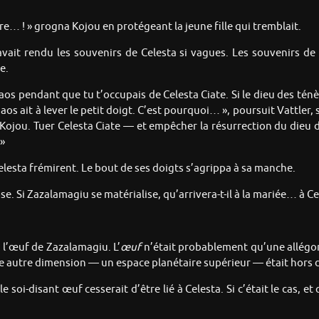
e… ! » grogna Kojou en protégeant la jeune fille qui tremblait.
avait rendu les souvenirs de Celesta si vagues. Les souvenirs de C
e.
haos pendant que tu t’occupais de Celesta Ciate. Si le dieu des ténè
aos ait à lever le petit doigt. C’est pourquoi… », poursuit Vattler
i, Kojou. Tuer Celesta Ciate — et empêcher la résurrection du dieu
 »
Celesta frémirent. Le bout de ses doigts s’agrippa à sa manche.
. Si Zazalamagiu se matérialise, qu’arrivera-t-il à la mariée… à Cel
a l’œuf de Zazalamagiu. L’
œuf
n’était probablement qu’une allégori
une autre dimension — un espace planétaire supérieur — était hors 
e soi-disant œuf cesserait d’être lié à Celesta. Si c’était le cas, 