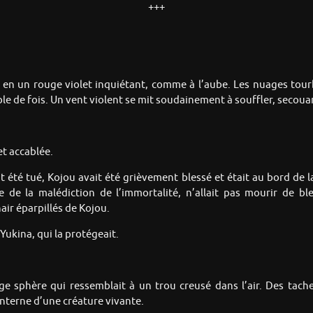
+++
ma en un rouge violet inquiétant, comme à l’aube. Les nuages to
able de fois. Un vent violent se mit soudainement à souffler, secouan
t accablée.
it été tué, Kojou avait été grièvement blessé et était au bord de l
re de la malédiction de l’immortalité, n’allait pas mourir de bl
air éparpillés de Kojou.
 Yukina, qui la protégeait.
ge sphère qui ressemblait à un trou creusé dans l’air. Des tach
nterne d’une créature vivante.