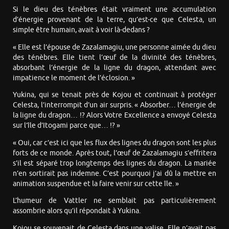
Si le dieu des ténèbres était vraiment une accumulation
d’énergie provenant de la terre, qu’est-ce que Celesta, un
simple être humain, avait à voir là-dedans ?
« Elle est l’épouse de Zazalamagiu, une personne aimée du dieu
des ténèbres. Elle tient l’œuf de la divinité des ténèbres,
absorbant l’énergie de la ligne du dragon, attendant avec
impatience le moment de l’éclosion. »
Yukina, qui se tenait près de Kojou et continuait à protéger
Celesta, l’interrompit d’un air surpris. « Absorber… l’énergie de
la ligne du dragon… !? Alors Votre Excellence a envoyé Celesta
sur l’île d’Itogami parce que… !? »
« Oui, car c’est ici que les flux des lignes du dragon sont les plus
forts de ce monde. Après tout, l’œuf de Zazalamagiu s’effritera
s’il est séparé trop longtemps des lignes du dragon. La mariée
n’en sortirait pas indemne. C’est pourquoi j’ai dû la mettre en
animation suspendue et la faire venir sur cette île. »
L’humeur de Vattler ne semblait pas particulièrement
assombrie alors qu’il répondait à Yukina.
Kojou se souvenait de Celesta dans une valise. Elle n’avait pas