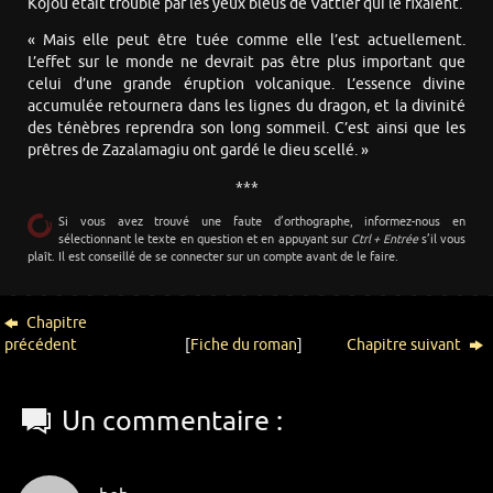
Kojou était troublé par les yeux bleus de Vattler qui le fixaient.
« Mais elle peut être tuée comme elle l’est actuellement.
L’effet sur le monde ne devrait pas être plus important que
celui d’une grande éruption volcanique. L’essence divine
accumulée retournera dans les lignes du dragon, et la divinité
des ténèbres reprendra son long sommeil. C’est ainsi que les
prêtres de Zazalamagiu ont gardé le dieu scellé. »
***
Si vous avez trouvé une faute d’orthographe, informez-nous en
sélectionnant le texte en question et en appuyant sur
Ctrl + Entrée
s’il vous
plaît. Il est conseillé de se connecter sur un compte avant de le faire.
Chapitre
précédent
[
Fiche du roman
]
Chapitre suivant
Un commentaire :