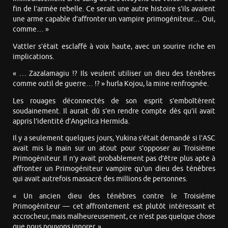
fin de l’armée rebelle. Ce serait une autre histoire s’ils avaient
une arme capable d’affronter un vampire primogéniteur… Oui,
comme… »
Vattler s’était esclaffé à voix haute, avec un sourire riche en
implications.
« … Zazalamagiu !? Ils veulent utiliser un dieu des ténèbres
comme outil de guerre… !? » hurla Kojou, la mine renfrognée.
Les rouages déconnectés de son esprit s’emboîtèrent
soudainement. Il aurait dû s’en rendre compte dès qu’il avait
appris l’identité d’Angelica Hermida.
Il y a seulement quelques jours, Yukina s’était demandé si l’ASC
avait mis la main sur un atout pour s’opposer au Troisième
Primogéniteur. Il n’y avait probablement pas d’être plus apte à
affronter un Primogéniteur vampire qu’un dieu des ténèbres
qui avait autrefois massacré des millions de personnes.
« Un ancien dieu des ténèbres contre le Troisième
Primogéniteur — cet affrontement est plutôt intéressant et
accrocheur, mais malheureusement, ce n’est pas quelque chose
que nous pouvons ignorer. »