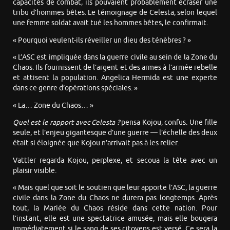
capacités de combat, ils pouvaient probablement écraser une
tribu d’hommes bêtes. Le témoignage de Celesta, selon lequel
une femme soldat avait tué les hommes bêtes, le confirmait.
« Pourquoi veulent-ils réveiller un dieu des ténèbres ? »
« L’ASC est impliquée dans la guerre civile au sein de la Zone du
Chaos. Ils fournissent de l’argent et des armes à l’armée rebelle
et attisent la population. Angelica Hermida est une experte
dans ce genre d’opérations spéciales. »
« La… Zone du Chaos… »
Quel est le rapport avec Celesta ?
pensa Kojou, confus. Une fille
seule, et l’enjeu gigantesque d’une guerre — l’échelle des deux
était si éloignée que Kojou n’arrivait pas à les relier.
Vattler regarda Kojou, perplexe, et secoua la tête avec un
plaisir visible.
« Mais quel que soit le soutien que leur apporte l’ASC, la guerre
civile dans la Zone du Chaos ne durera pas longtemps. Après
tout, la Mariée du Chaos réside dans cette nation. Pour
l’instant, elle est une spectatrice amusée, mais elle bougera
immédiatement si le sang de ses citoyens est versé. Ce sera la