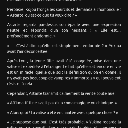
Perplexe, Kojou fronça les sourcils et demanda à l’homoncule :
« Astarte, qu’est-ce que tu veux dire ? »
Astarte regarda par-dessus son épaule avec une expression
neutre et répondit d’un ton hésitant : « Elle est…
profondément endormie. »
« … C’est-à-dire qu’elle est simplement endormie ? » Yukina
avait l’air déconcertée.
Après tout, la jeune fille avait été congelée, mise dans une
valise et expédiée à l’étranger. Le fait qu’elle soit encore en vie
est un miracle, quelle que soit la définition qu’on en donne. Il
n’y avait pas beaucoup de vampires « immortels » qui pouvaient
résister à cela.
Cependant, Astarte transmit calmement la vérité toute nue :
« Affirmatif. Il ne s’agit pas d’un coma magique ou chimique. »
« Alors quoi ! La valise a été enchantée avec quelque chose ? »
« Je suppose que oui. C’est très probable. » Yukina regarda la
valise qui se trouvait dans un coin de la pièce et approuva le