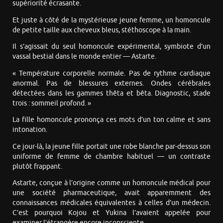
supériorité écrasante.
Et juste à côté de la mystérieuse jeune femme, un homoncule
de petite taille aux cheveux bleus, stéthoscope à la main.
Il s’agissait du seul homoncule expérimental, symbiote d’un
vassal bestial dans le monde entier — Astarte.
« Température corporelle normale. Pas de rythme cardiaque
anormal. Pas de blessures externes. Ondes cérébrales
détectées dans les gammes thêta et bêta. Diagnostic, stade
trois : sommeil profond. »
La fille homoncule prononça ces mots d’un ton calme et sans
intonation.
Ce jour-là, la jeune fille portait une robe blanche par-dessus son
uniforme de femme de chambre habituel — un contraste
plutôt frappant.
Astarte, conçue à l’origine comme un homoncule médical pour
une société pharmaceutique, avait apparemment des
connaissances médicales équivalentes à celles d’un médecin.
C’est pourquoi Kojou et Yukina l’avaient appelée pour
examiner l’étrangère encore inconsciente.