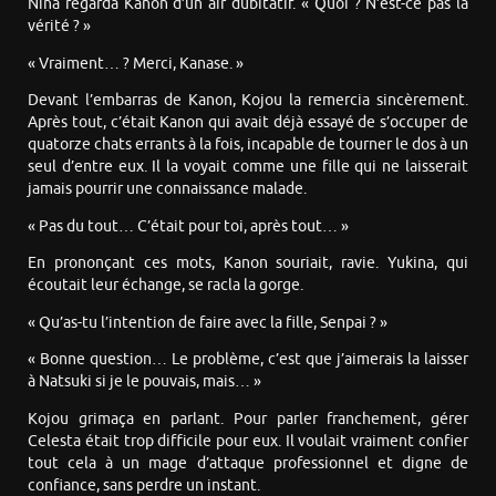
Nina regarda Kanon d’un air dubitatif. « Quoi ? N’est-ce pas la
vérité ? »
« Vraiment… ? Merci, Kanase. »
Devant l’embarras de Kanon, Kojou la remercia sincèrement.
Après tout, c’était Kanon qui avait déjà essayé de s’occuper de
quatorze chats errants à la fois, incapable de tourner le dos à un
seul d’entre eux. Il la voyait comme une fille qui ne laisserait
jamais pourrir une connaissance malade.
« Pas du tout… C’était pour toi, après tout… »
En prononçant ces mots, Kanon souriait, ravie. Yukina, qui
écoutait leur échange, se racla la gorge.
« Qu’as-tu l’intention de faire avec la fille, Senpai ? »
« Bonne question… Le problème, c’est que j’aimerais la laisser
à Natsuki si je le pouvais, mais… »
Kojou grimaça en parlant. Pour parler franchement, gérer
Celesta était trop difficile pour eux. Il voulait vraiment confier
tout cela à un mage d’attaque professionnel et digne de
confiance, sans perdre un instant.