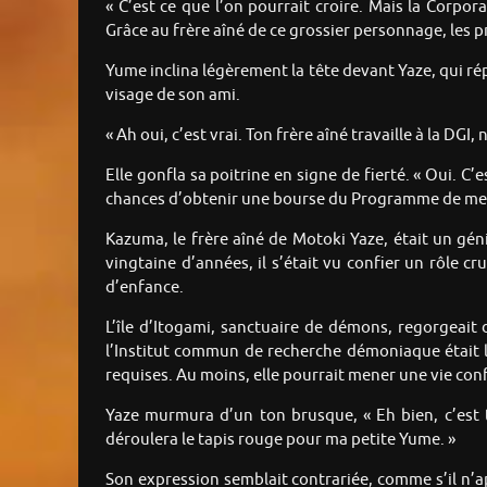
« C’est ce que l’on pourrait croire. Mais la Cor
Grâce au frère aîné de ce grossier personnage, les 
Yume inclina légèrement la tête devant Yaze, qui répo
visage de son ami.
« Ah oui, c’est vrai. Ton frère aîné travaille à la DGI
Elle gonfla sa poitrine en signe de fierté. « Oui. C
chances d’obtenir une bourse du Programme de me
Kazuma, le frère aîné de Motoki Yaze, était un gén
vingtaine d’années, il s’était vu confier un rôle 
d’enfance.
L’île d’Itogami, sanctuaire de démons, regorgeai
l’Institut commun de recherche démoniaque était 
requises. Au moins, elle pourrait mener une vie confo
Yaze murmura d’un ton brusque, « Eh bien, c’est trè
déroulera le tapis rouge pour ma petite Yume. »
Son expression semblait contrariée, comme s’il n’a