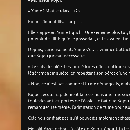
« Monsieur Kojou ! »
« Yume ? M’attendais-tu ? »
Kojou s’immobilisa, surpris.
Elle s’appelait Yume Eguchi. Une semaine plus tôt, 
pouvoir de Lilith qu’elle possédait, et ils avaient fini
Depuis, curieusement, Yume s’était vraiment attach
que Kojou jugeait nécessaire.
« Je suis désolée. Les procédures d’inscription s
légèrement inquiète, en rabattant son béret d’une 
« Non, ce n’est pas comme si tu me dérangeais, mais
Kojou secoua rapidement la tête, mais une fine sueur
foule devant les portes de l’école. Le fait que Kojo
remarquer. De même, l’admiration de Yume pour Kojou
Cela ne signifiait pas qu’il pouvait simplement cha
Motoki Yaze, debout à côté de Kojou, ébouriffa les 