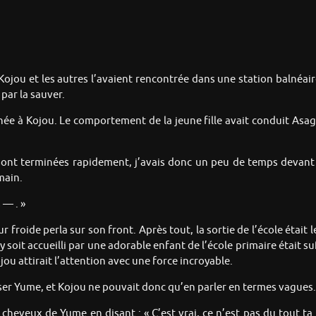
Kojou et les autres l’avaient rencontrée dans une station balnéaire
 par la sauver.
ée à Kojou. Le comportement de la jeune fille avait conduit Asag
e sont terminées rapidement, j’avais donc un peu de temps deva
main.
 — . »
 froide perla sur son front. Après tout, la sortie de l’école était 
u y soit accueilli par une adorable enfant de l’école primaire était
 attirait l’attention avec une force incroyable.
sser Yume, et Kojou ne pouvait donc qu’en parler en termes vagues.
cheveux de Yume en disant : « C’est vrai, ce n’est pas du tout ta 