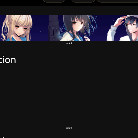
***
tion
***