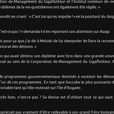
poration de Management du Gigaflotteur et l’Institut commun de
problèmes de la vie quotidienne ont également été réglés. »
ndit en criant : « C’est toi qui es impolie ! » en la pointant du doi
, n’est-ce pas ? » demanda-t-il en reportant son attention sur Asagi.
’est pour ça que j’ai dit à Motoki de lui demander de faire la rec
ntorat des démons. »
ie qui avait obtenu son diplôme avec brio dans une grande univer
crucial au sein de la Corporation de Management du Gigaflotteur.
t de programmes gouvernementaux destinés à soutenir les démon
l’un de ces programmes. En tant que Succube la plus puissante d
rtable tant qu’elle resterait sur l’île d’Itogami.
s bien, n’est-ce pas ? Sa devise est d’utiliser tout ce qui vaut la
ppréciait pas vraiment d’être redevable à son grand frère biolog