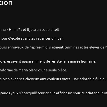
tion
na « Hmm ? » et il jeta un coup d’œil.
 jour d’école avant les vacances d’hiver.
urs ennuyeux de l’après-midi s’étaient terminés et les élèves de l
l’école, essayant apparemment de résister à la marée humaine.
 uniforme de marin blanc d’une seule pièce.
très bien avec ses cheveux aux couleurs vives. Une adorable fille 
grands yeux s’écarquillèrent et elle afficha un sourire éclatant. Puis